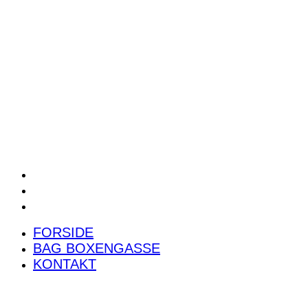
POWER RANKING
PODCAST
PRESSEMEDDELELSER
BILTEST
FORSIDE
BAG BOXENGASSE
KONTAKT
FORSIDE
BAG BOXENGASSE
KONTAKT