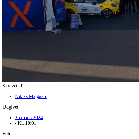
Skrevet af
Niklas Majgaard
Udgivet
25 marts 2024
- Kl.
18:01
Foto