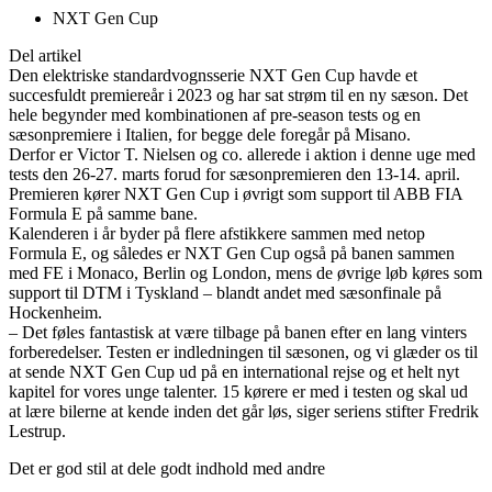
NXT Gen Cup
Del artikel
Den elektriske standardvognsserie NXT Gen Cup havde et
succesfuldt premiereår i 2023 og har sat strøm til en ny sæson. Det
hele begynder med kombinationen af pre-season tests og en
sæsonpremiere i Italien, for begge dele foregår på Misano.
Derfor er Victor T. Nielsen og co. allerede i aktion i denne uge med
tests den 26-27. marts forud for sæsonpremieren den 13-14. april.
Premieren kører NXT Gen Cup i øvrigt som support til ABB FIA
Formula E på samme bane.
Kalenderen i år byder på flere afstikkere sammen med netop
Formula E, og således er NXT Gen Cup også på banen sammen
med FE i Monaco, Berlin og London, mens de øvrige løb køres som
support til DTM i Tyskland – blandt andet med sæsonfinale på
Hockenheim.
– Det føles fantastisk at være tilbage på banen efter en lang vinters
forberedelser. Testen er indledningen til sæsonen, og vi glæder os til
at sende NXT Gen Cup ud på en international rejse og et helt nyt
kapitel for vores unge talenter. 15 kørere er med i testen og skal ud
at lære bilerne at kende inden det går løs, siger seriens stifter Fredrik
Lestrup.
Det er god stil at dele godt indhold med andre