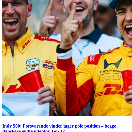
Indy 500: Forsvarende vinder tager pole position – begge
danskere endte udenfor Top 12