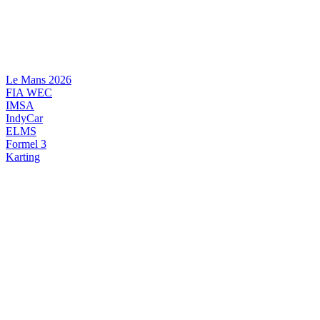
Videre
til
indhold
Le Mans 2026
FIA WEC
IMSA
IndyCar
ELMS
Formel 3
Karting
DANSK MOTORSPORT
INTERNATIONAL MOTORSPORT
ARTIKELSERIER