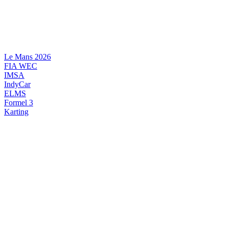
Videre
til
indhold
Le Mans 2026
FIA WEC
IMSA
IndyCar
ELMS
Formel 3
Karting
DANSK MOTORSPORT
INTERNATIONAL MOTORSPORT
ARTIKELSERIER