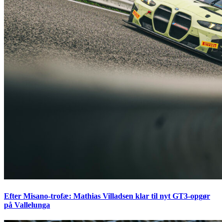
Efter Misano-trofæ: Mathias Villadsen klar til nyt GT3-opgør
på Vallelunga