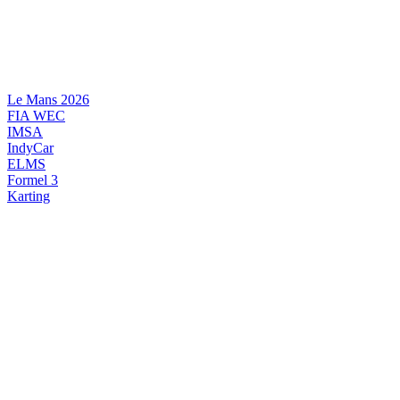
Videre
til
indhold
Le Mans 2026
FIA WEC
IMSA
IndyCar
ELMS
Formel 3
Karting
DANSK MOTORSPORT
INTERNATIONAL MOTORSPORT
ARTIKELSERIER