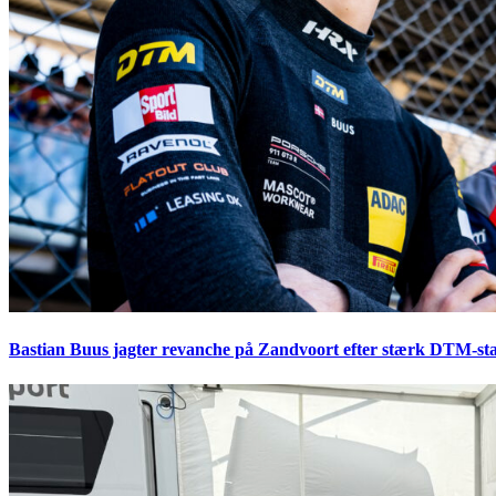
Bastian Buus jagter revanche på Zandvoort efter stærk DTM-sta