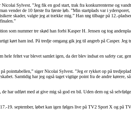
rer Nicolai Sylvest. ”Jeg fik en god start, trak fra konkurrenterne og v
n vender de 10 første fra første løb. ”Min startplads var i ydersporet, o
 risikere skader, valgte jeg at trække mig.” Han røg tilbage på 12.-pladse
 finalen.”
tposition som nummer tre skød han forbi Kasper H. Jensen og tog andenpl
rtigt kørt ham ind. På tredje omgang gik jeg til angreb på Casper. Jeg 
m hele feltet var blevet samlet igen, da der blev indsat en safety car, gen
er på pointtabellen,” siger Nicolai Sylvest. ”Jeg er rykket op på tredje
terskabet. Samtidig har jeg også taget vigtige point fra de andre kører
e, de har udført med at give mig så god en bil. Uden dem og så selvfølge
7.-19. september, løbet kan igen følges live på TV2 Sport X og på T