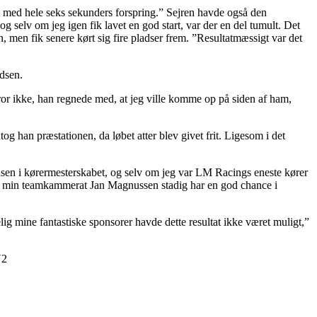
andt med hele seks sekunders forspring.” Sejren havde også den
g selv om jeg igen fik lavet en god start, var der en del tumult. Det
n, men fik senere kørt sig fire pladser frem. ”Resultatmæssigt var det
adsen.
tror ikke, han regnede med, at jeg ville komme op på siden af ham,
tog han præstationen, da løbet atter blev givet frit. Ligesom i det
pladsen i kørermesterskabet, og selv om jeg var LM Racings eneste kører
e, så min teamkammerat Jan Magnussen stadig har en god chance i
lig mine fantastiske sponsorer havde dette resultat ikke været muligt,”
V2