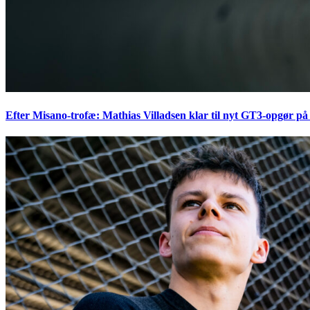
Efter Misano-trofæ: Mathias Villadsen klar til nyt GT3-opgør på