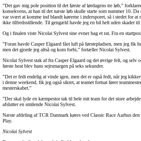
”Det gav mig pole position til det første af lørdagens tre løb,” forkla
konsekvens, at han til det næste løb skulle starte som nummer 10. Da ma
var svært at komme ind blandt kørerne i indersporet, så i stedet for at
ikke tilfredsstillende. Til gengæld havde jeg en bil helt uden skader til
Og i finalen viste Nicolai Sylvest sine evner bag et rat. Fra en star
”Foran havde Casper Elgaard fået luft på førstepladsen, men jeg fik hu
men det gjorde jeg altså og kom forbi,” fortæller Nicolai Sylvest.
Nicolai Sylvest stak af fra Casper Elgaard og det øvrige felt, og selv o
første heat blev hans sejrsmargen på seks sekunder.
”Det er fedt endelig at vinde igen, men det er også fedt, når jeg kikk
i denne weekend, fik jeg også sikret, at teamet fortsat fører teammes
mesterskabet.”
”Der skal lyde en kæmpestor tak til hele mit team for det store arbejd
afslutter en smilende Nicolai Sylvest.
Næste afdeling af TCR Danmark køres ved Classic Race Aarhus den 1
Play.
Nicolai Sylvest