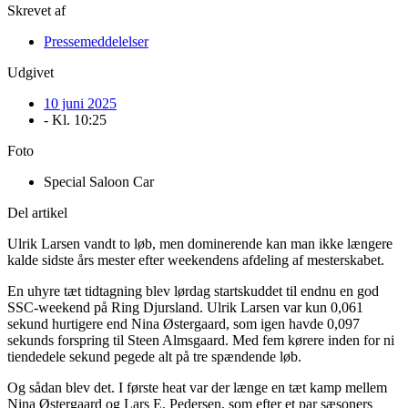
Skrevet af
Pressemeddelelser
Udgivet
10 juni 2025
- Kl.
10:25
Foto
Special Saloon Car
Del artikel
Ulrik Larsen vandt to løb, men dominerende kan man ikke længere
kalde sidste års mester efter weekendens afdeling af mesterskabet.
En uhyre tæt tidtagning blev lørdag startskuddet til endnu en god
SSC-weekend på Ring Djursland. Ulrik Larsen var kun 0,061
sekund hurtigere end Nina Østergaard, som igen havde 0,097
sekunds forspring til Steen Almsgaard. Med fem kørere inden for ni
tiendedele sekund pegede alt på tre spændende løb.
Og sådan blev det. I første heat var der længe en tæt kamp mellem
Nina Østergaard og Lars E. Pedersen, som efter et par sæsoners