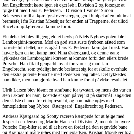
Jan Engelbrecht kørte igen sit eget løb i Division 2 og forsøgte at
følge trit med Lars E. Pedersen. I Division 1 var det Simon
Seiersens tur til at køre først over stregen, godt hjulpet af en minimal
bremsefejl fra Kristian Moeskjær for enden af Trapperne, der tillod
RaceGroup-køreren at komme forbi.
Finaleheatet blev til gengæld et bevis på Niels Nyboes potentiale i
Lamborghini-raceren. Med en god start suste fynboen afsted som
forreste bil i feltet, mens også Lars E. Pedersen kom godt med. Han
havde igen en tæt kamp med Nina Østergaard, og denne gang
lykkedes det Lamborghini-køreren at komme forbi den ellers brede
Porsche. Han fik til gengæld lov at forsvare sig mod Jan
Engelbrecht, som tydeligt havde besluttet sig for at skulle overhale
den ekstra potente Porsche med Pedersen bag rattet. Det lykkedes
ham ikke, men han gjorde hvad han kunne for at påvirke resultatet.
Ulrik Larsen blev idømt en strafbane for tyvstart, og mens det var en
sten i skoen for ham, kostede et spin på vej ud på start/mål-langsiden
den sidste chance for et topresultat, og han måtte nøjes med
femtepladsen bag Nyboe, Østergaard, Engelbrecht og Pedersen.
Andreas Kjærgaard og Scotty-raceren kæmpede for at følge med
Jesper Leen Jensen og Martin Hansen i Division 2, men de to nyere
Porsche Cup-biler så ud til at have en fordel på den regnvåde bane,
og Kjærgaard måtte nøjes med tredjepladsen. Kristian Moeskjær tog