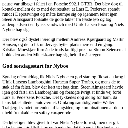
pause var tilbage i feltet i en Porsche 992.1 GT3R. Det blev dog til
kontakt mellem de to med det resultat, at Lars E. Pedersen spandt
rundt i Depotsvinget og måtte kæmpe sig op igennem feltet igen.
Steen Almsgaard fortsatte de gode takter fra første løb og tog
andenpladsen i en fynsk sandwich med Ulrik Larsen foran og Niels
Nyboe bag sig.
Der blev også dystet ihærdigt mellem Andreas Kjærgaard og Martin
Hansen, og de to fik undervejs byttet plads mere end én gang.
Kristian Moeskjær formåede trods kraftigt pres fra Simon Seiersen at
holde den anden Mitjet-kører bag sig helt til målstregen.
God søndagsstart for Nyboe
Søndag eftermiddag fik Niels Nyboe en god start og fik sat en krog i
Ulrik Larsens Lamborghini Huracan Super Trofeo, og mens de to
stak af fra feltet, blev der kørt tæt bag dem. Steen Almsgaard havde
igen god fart i sin Lamborghini og forsøgte ivrigt at finde vej forbi
Lars E. Pedersens Porsche. Det lykkedes dog aldrig for ham, da
hans løb sluttede i autoværnet. Omkring samtidig endte Walter
Trabjerg i sandet for enden af langsiden, og kombinationen af de to
uheld fremkaldte en safety car-periode.
Da løbet igen blev givet frit var Niels Nyboe forrest, men der gik
ikke længe, før Ulrik Larsen havde fundet tilbage til førstepladsen.