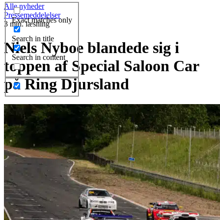
Alle nyheder
Pressemeddelelser
Exact matches only
3 min. læsning
Search in title
Niels Nyboe blandede sig i
Search in content
toppen af Special Saloon Car
på Ring Djursland