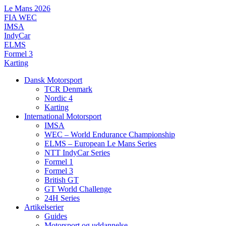
Videre
Le Mans 2026
til
FIA WEC
indhold
IMSA
IndyCar
ELMS
Formel 3
Karting
Dansk Motorsport
TCR Denmark
Nordic 4
Karting
International Motorsport
IMSA
WEC – World Endurance Championship
ELMS – European Le Mans Series
NTT IndyCar Series
Formel 1
Formel 3
British GT
GT World Challenge
24H Series
Artikelserier
Guides
Motorsport og uddannelse