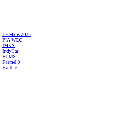
Videre
til
indhold
Le Mans 2026
FIA WEC
IMSA
IndyCar
ELMS
Formel 3
Karting
DANSK MOTORSPORT
INTERNATIONAL MOTORSPORT
ARTIKELSERIER