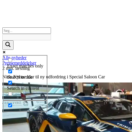
Alle nyheder
Pressemeddelelser
Exact matches only
2 min. læsning
Niels Nyboe klar til ny udfordring i Special Saloon Car
Search in title
Search in content