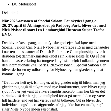
DC Motorsport
Del artikel
Når 2025-sæsonen af Special Saloon Car skydes i gang d.
26.-27. april til Åbningsløbet på Padborg Park, bliver det med
Niels Nyboe til start i en Lamborghini Huracan Super Trofeo
EVO.
Det bliver første gang, at den fynske godsejer skal køre med i
Special Saloon Car. Niels Nyboe har kørt race i 15 år med deltagelse
i næsten alle sæsoner af Danish Endurance Championship, hvor han
desuden tog danmarksmesterskabet i sin klasse sidste år. Og så har
han en masse erfaring fra tungere langdistanceløb i udlandet gennem
den internationale 24H Series. 2025-sæsonen i Special Saloon Car
bliver derfor en ny udfordring for Nyboe, og han glæder sig til at
komme i gang.
“Det bliver helt nyt. En ting er, at jeg glæder mig til bilen, men jeg
glæder mig også til at køre mod nye konkurrenter, som bliver rigtig
sjovt. Nu er jeg vant til at køre langdistanceløb, men her bliver det
sprintløb, så der har jeg jo mulighed for at gå mere til den og være
lidt hårdere, end jeg har været vant til tidligere. Og så bliver det
individuelle også mere afgørende, når jeg ikke har en medkører,”
siger Niels Nyboe inden sæsonstart.