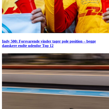
Indy 500: Forsvarende vinder tager pole position – begge
danskere endte udenfor Top 12