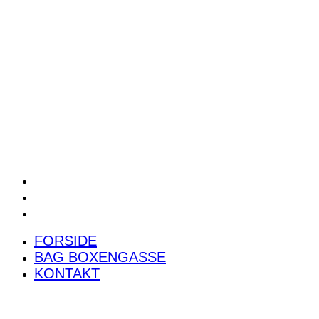
POWER RANKING
PODCAST
PRESSEMEDDELELSER
BILTEST
FORSIDE
BAG BOXENGASSE
KONTAKT
FORSIDE
BAG BOXENGASSE
KONTAKT