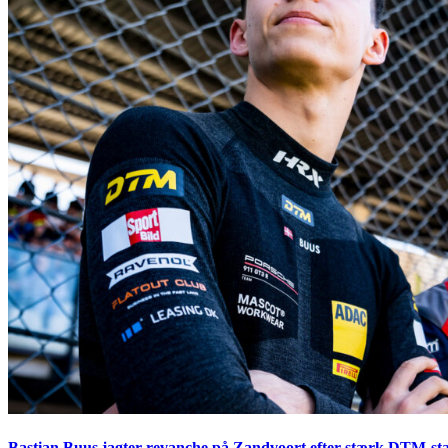
Bastian Buus jagter revanche på Zandvoort efter stærk DTM-sta