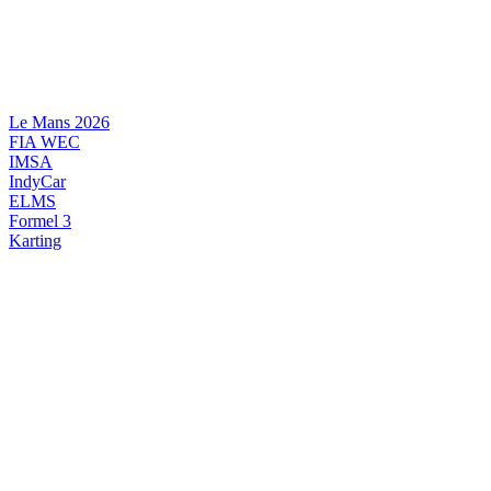
Videre
til
indhold
Le Mans 2026
FIA WEC
IMSA
IndyCar
ELMS
Formel 3
Karting
DANSK MOTORSPORT
INTERNATIONAL MOTORSPORT
ARTIKELSERIER