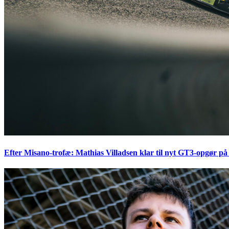
Efter Misano-trofæ: Mathias Villadsen klar til nyt GT3-opgør på