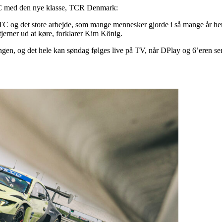
DTC med den nye klasse, TCR Denmark:
ra DTC og det store arbejde, som mange mennesker gjorde i så mange år he
stjerner ud at køre, forklarer Kim König.
, og det hele kan søndag følges live på TV, når DPlay og 6’eren sen