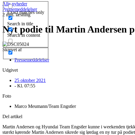
Alle nyheder
Pressemeddelelser
Exact matches only
2 min. læsning
Search in title
Nyt podie til Martin Anderse
Search in content
Skrevet af
Pressemeddelelser
Udgivet
25 oktober 2021
- Kl.
07:55
Foto
Marco Meumann/Team Engstler
Del artikel
Martin Andersen og Hyundai Team Engstler kunne i weekenden tjek
stærkt kørende Martin Andersen sikrede sig lørdag en ny tur på podiet