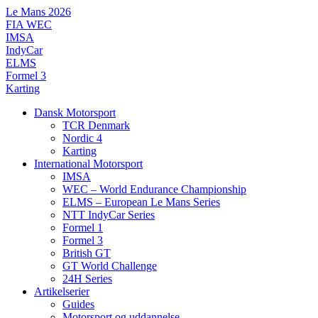
Videre
Le Mans 2026
til
FIA WEC
indhold
IMSA
IndyCar
ELMS
Formel 3
Karting
Dansk Motorsport
TCR Denmark
Nordic 4
Karting
International Motorsport
IMSA
WEC – World Endurance Championship
ELMS – European Le Mans Series
NTT IndyCar Series
Formel 1
Formel 3
British GT
GT World Challenge
24H Series
Artikelserier
Guides
Motorsport og uddannelse