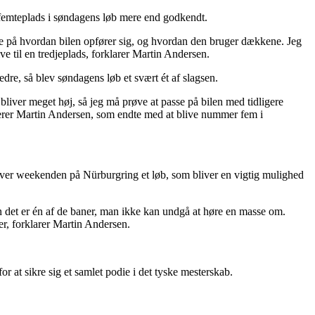
en femteplads i søndagens løb mere end godkendt.
se på hvordan bilen opfører sig, og hvordan den bruger dækkene. Jeg
ve til en tredjeplads, forklarer Martin Andersen.
edre, så blev søndagens løb et svært ét af slagsen.
r bliver meget høj, så jeg må prøve at passe på bilen med tidligere
taterer Martin Andersen, som endte med at blive nummer fem i
ver weekenden på Nürburgring et løb, som bliver en vigtig mulighed
en det er én af de baner, man ikke kan undgå at høre en masse om.
der, forklarer Martin Andersen.
at sikre sig et samlet podie i det tyske mesterskab.