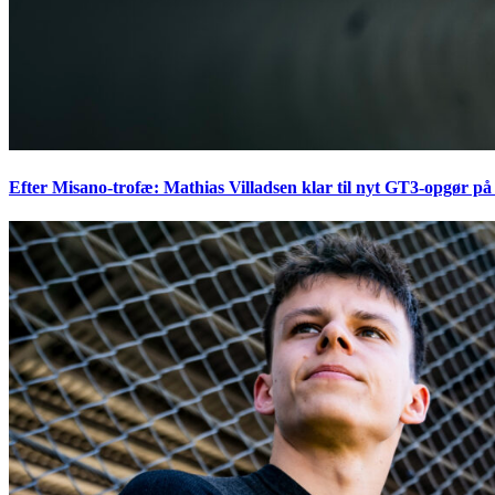
Efter Misano-trofæ: Mathias Villadsen klar til nyt GT3-opgør på