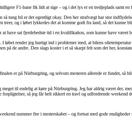
dligere F1-bane fik lidt at sige – og i det lys er en tredjeplads samt 
å tung bil er det egentligt okay. Den her strafvægt har stor indflydel
m treer, og i løbet lykkedes det at komme godt fra land, så det kunne bli
 at have sat fjerdebedste tid i en kvalifikation, som kunne have været b
. I løbet render jeg hurtigt ind i problemer med, at bilens olietemperatu
en på de andre. Den slags koster i et så skarpt felt som det her, kons
len er på Nürburgring, og selvom mesteren allerede er fundet, så bli
ig meget til endelig at køre på Nürburgring. Jeg har aldrig været der, m
e forpligtelser, så jeg får helt sikkert en travl og udfordrende weekend 
eekend nummer fire i mesterskabet – og fortsat med gode muligheder for 