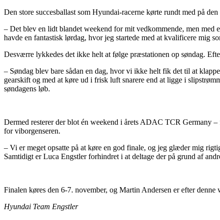
Den store succesballast som Hyundai-racerne kørte rundt med på den ti
– Det blev en lidt blandet weekend for mit vedkommende, men med en s
havde en fantastisk lørdag, hvor jeg startede med at kvalificere mig so
Desværre lykkedes det ikke helt at følge præstationen op søndag. Efter
– Søndag blev bare sådan en dag, hvor vi ikke helt fik det til at klappe
gearskift og med at køre ud i frisk luft snarere end at ligge i
slipstrømm
søndagens løb.
Dermed resterer der blot én weekend i årets ADAC TCR Germany – fina
for viborgenseren.
– Vi er meget opsatte på at køre en god finale, og jeg glæder mig rigt
Samtidigt er Luca Engstler forhindret i at deltage der på grund af andr
Finalen køres den 6-7. november, og Martin Andersen er efter denne w
Hyundai Team Engstler