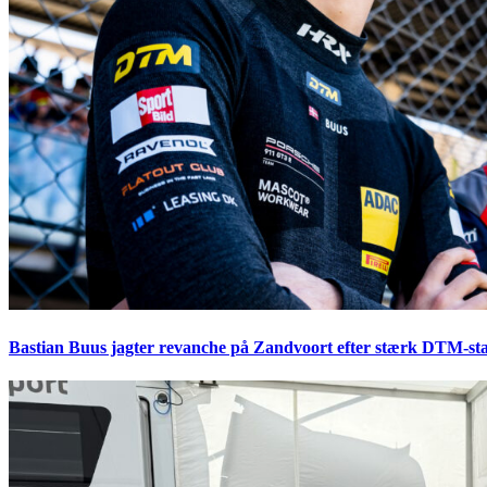
Bastian Buus jagter revanche på Zandvoort efter stærk DTM-sta