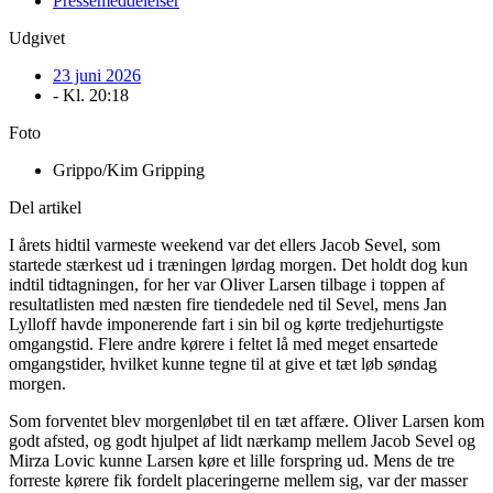
Pressemeddelelser
Udgivet
23 juni 2026
- Kl.
20:18
Foto
Grippo/Kim Gripping
Del artikel
I årets hidtil varmeste weekend var det ellers Jacob Sevel, som
startede stærkest ud i træningen lørdag morgen. Det holdt dog kun
indtil tidtagningen, for her var Oliver Larsen tilbage i toppen af
resultatlisten med næsten fire tiendedele ned til Sevel, mens Jan
Lylloff havde imponerende fart i sin bil og kørte tredjehurtigste
omgangstid. Flere andre kørere i feltet lå med meget ensartede
omgangstider, hvilket kunne tegne til at give et tæt løb søndag
morgen.
Som forventet blev morgenløbet til en tæt affære. Oliver Larsen kom
godt afsted, og godt hjulpet af lidt nærkamp mellem Jacob Sevel og
Mirza Lovic kunne Larsen køre et lille forspring ud. Mens de tre
forreste kørere fik fordelt placeringerne mellem sig, var der masser