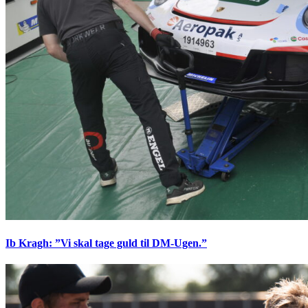
Ib Kragh: ”Vi skal tage guld til DM-Ugen.”