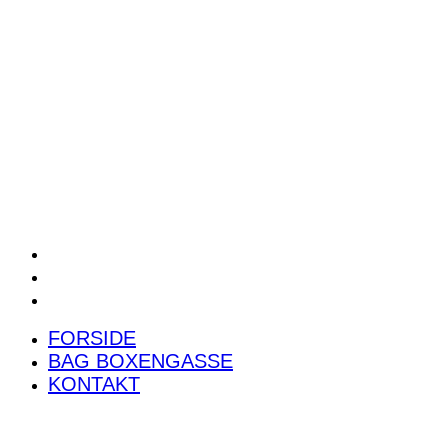
POWER RANKING
PODCAST
PRESSEMEDDELELSER
BILTEST
FORSIDE
BAG BOXENGASSE
KONTAKT
FORSIDE
BAG BOXENGASSE
KONTAKT