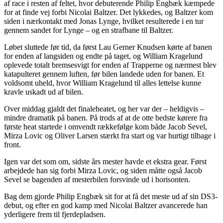
af race i resten af feltet, hvor debuterende Philip Engbæk kæmpede
for at finde vej forbi Nicolai Baltzer. Det lykkedes, og Baltzer kom
siden i nærkontakt med Jonas Lynge, hvilket resulterede i en tur
gennem sandet for Lynge – og en strafbane til Baltzer.
Løbet sluttede før tid, da først Lau Gerner Knudsen kørte af banen
for enden af langsiden og endte på taget, og William Kragelund
oplevede totalt bremsesvigt for enden af Trapperne og nærmest blev
katapulteret gennem luften, før bilen landede uden for banen. Et
voldsomt uheld, hvor William Kragelund til alles lettelse kunne
kravle uskadt ud af bilen.
Over middag gjaldt det finaleheatet, og her var der – heldigvis –
mindre dramatik på banen. På trods af at de otte bedste kørere fra
første heat startede i omvendt rækkefølge kom både Jacob Sevel,
Mirza Lovic og Oliver Larsen stærkt fra start og var hurtigt tilbage i
front.
Igen var det som om, sidste års mester havde et ekstra gear. Først
arbejdede han sig forbi Mirza Lovic, og siden måtte også Jacob
Sevel se bagenden af mesterbilen forsvinde ud i horisonten.
Bag dem gjorde Philip Engbæk sit for at få det meste ud af sin DS3-
debut, og efter en god kamp med Nicolai Baltzer avancerede han
yderligere frem til fjerdepladsen.