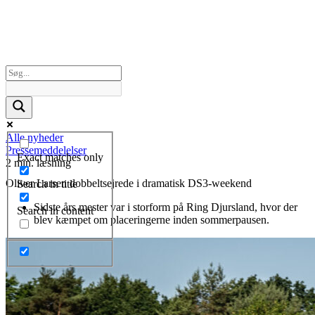
Alle nyheder
Pressemeddelelser
Exact matches only
2 min. læsning
Oliver Larsen dobbeltsejrede i dramatisk DS3-weekend
Search in title
Sidste års mester var i storform på Ring Djursland, hvor der
Search in content
blev kæmpet om placeringerne inden sommerpausen.