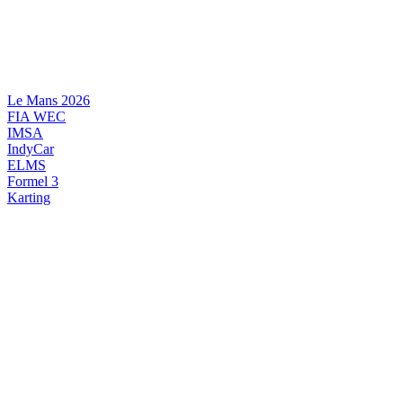
Videre
til
indhold
Le Mans 2026
FIA WEC
IMSA
IndyCar
ELMS
Formel 3
Karting
DANSK MOTORSPORT
INTERNATIONAL MOTORSPORT
ARTIKELSERIER