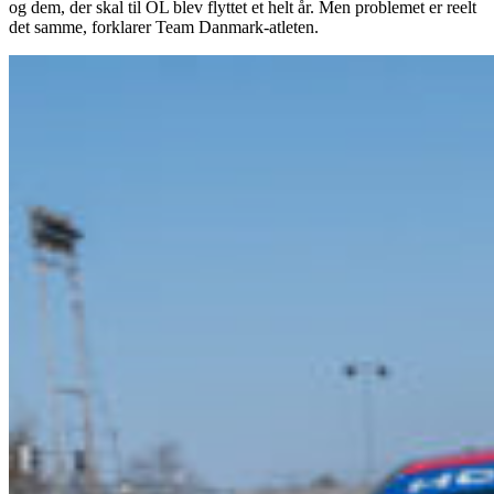
og dem, der skal til OL blev flyttet et helt år. Men problemet er reelt
det samme, forklarer Team Danmark-atleten.