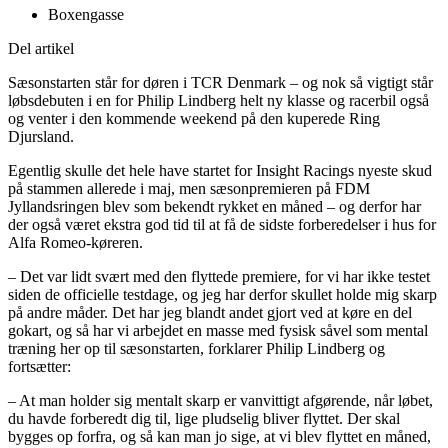
Boxengasse
Del artikel
Sæsonstarten står for døren i TCR Denmark – og nok så vigtigt står
løbsdebuten i en for Philip Lindberg helt ny klasse og racerbil også
og venter i den kommende weekend på den kuperede Ring
Djursland.
Egentlig skulle det hele have startet for Insight Racings nyeste skud
på stammen allerede i maj, men sæsonpremieren på FDM
Jyllandsringen blev som bekendt rykket en måned – og derfor har
der også været ekstra god tid til at få de sidste forberedelser i hus for
Alfa Romeo-køreren.
– Det var lidt svært med den flyttede premiere, for vi har ikke testet
siden de officielle testdage, og jeg har derfor skullet holde mig skarp
på andre måder. Det har jeg blandt andet gjort ved at køre en del
gokart, og så har vi arbejdet en masse med fysisk såvel som mental
træning her op til sæsonstarten, forklarer Philip Lindberg og
fortsætter:
– At man holder sig mentalt skarp er vanvittigt afgørende, når løbet,
du havde forberedt dig til, lige pludselig bliver flyttet. Der skal
bygges op forfra, og så kan man jo sige, at vi blev flyttet en måned,