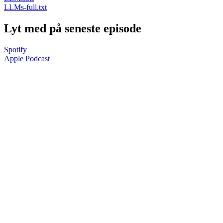
LLMs-full.txt
Lyt med på seneste episode
Spotify
Apple Podcast