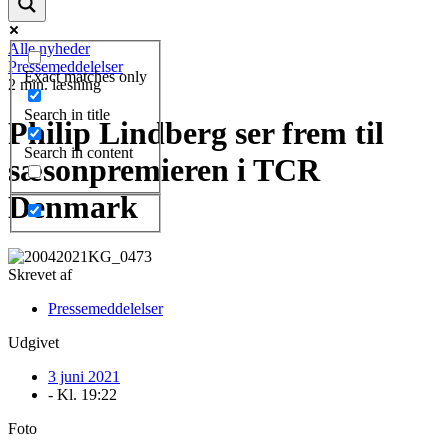
Alle nyheder
Pressemeddelelser
Exact matches only
2 min. læsning
Search in title
Philip Lindberg ser frem til
Search in content
sæsonpremieren i TCR
Denmark
Skrevet af
Pressemeddelelser
Udgivet
3 juni 2021
- Kl.
19:22
Foto