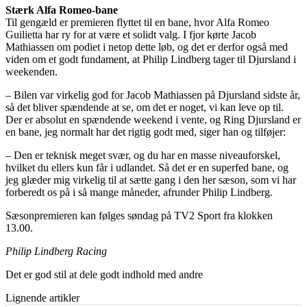
Stærk Alfa Romeo-bane
Til gengæld er premieren flyttet til en bane, hvor Alfa Romeo
Guilietta har ry for at være et solidt valg. I fjor kørte Jacob
Mathiassen om podiet i netop dette løb, og det er derfor også med
viden om et godt fundament, at Philip Lindberg tager til Djursland i
weekenden.
– Bilen var virkelig god for Jacob Mathiassen på Djursland sidste år,
så det bliver spændende at se, om det er noget, vi kan leve op til.
Der er absolut en spændende weekend i vente, og Ring Djursland er
en bane, jeg normalt har det rigtig godt med, siger han og tilføjer:
– Den er teknisk meget svær, og du har en masse niveauforskel,
hvilket du ellers kun får i udlandet. Så det er en superfed bane, og
jeg glæder mig virkelig til at sætte gang i den her sæson, som vi har
forberedt os på i så mange måneder, afrunder Philip Lindberg.
Sæsonpremieren kan følges søndag på TV2 Sport fra klokken
13.00.
Philip Lindberg Racing
Det er god stil at dele godt indhold med andre
Lignende artikler