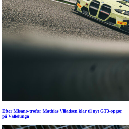
Efter Misano-trofæ: Mathias Villadsen klar til nyt GT3-opgør
på Vallelunga