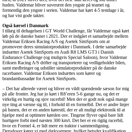
huden. Valdemar bliver suverænt den yngste på teamet og
formentlig den yngste i serien. Valdemar har kørt 4-5 testdage i år,
og har vist gode takter.
Også kørsel i Danmark
I tillæg til deltagelsen i GT World Challenge, får Valdemar også kørt
løb på de danske baner i 2021. Der er indgået et samarbejde mellem
Valdemar Eriksen Racing A/S og Asetek SimSports om at
promovere deres simulatorprodukter i Danmark. I dette samarbejde
indsætter Asetek SimSports en Audi R8 LMS GT3 i Danish
Endurance Challenge (og muligvis Special Saloon), hvor Valdemar
Eriksen Racing A/S drifter og transporterer og vedligeholder bilen,
samt medbringer og udstiller simulatorprodukter på de danske
racerbaner. Valdemar Eriksen indsættes som kører og
brandambassadør for Asetek SimSports.
– Det har allerede været og bliver en vildt spændende sæson for mig
på alle fronter. Jeg har jo kørt i R8’eren 5-6 gange nu, og det er
virkelig en hurtig og sjov racerbil! Men der er godt nok også mange
nye ting at vænne sig til, i forhold til en formelbil. Det er andre linjer
på banen, det er en anden kørestil, der er alt muligt elektronik til at
hjælpe med at optimere kørslen osv. Tingene flyver også bare lidt
hurtigere forbi med næsten 300 km/t. Det her er en rigtig racerbil,
hvor en Formel 4, er lidt mere en traktor i sammenligning.
Derudover kører vi med dækvarmere, hvilket betyder kvalifikation