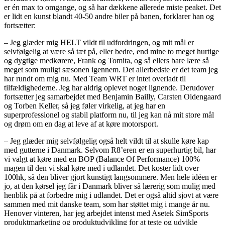
er én max to omgange, og så har dækkene allerede miste peaket. Det
er lidt en kunst blandt 40-50 andre biler på banen, forklarer han og
fortsætter:
– Jeg glæder mig HELT vildt til udfordringen, og mit mål er
selvfølgelig at være så tæt på, eller bedre, end mine to meget hurtige
og dygtige medkørere, Frank og Tomita, og så ellers bare lære så
meget som muligt sæsonen igennem. Det allerbedste er det team jeg
har rundt om mig nu. Med Team WRT er intet overladt til
tilfældighederne. Jeg har aldrig oplevet noget lignende. Derudover
fortsætter jeg samarbejdet med Benjamin Bailly, Carsten Oldengaard
og Torben Keller, så jeg føler virkelig, at jeg har en
superprofessionel og stabil platform nu, til jeg kan nå mit store mål
og drøm om en dag at leve af at køre motorsport.
– Jeg glæder mig selvfølgelig også helt vildt til at skulle køre kap
med gutterne i Danmark. Selvom R8’eren er en superhurtig bil, har
vi valgt at køre med en BOP (Balance Of Performance) 100%
magen til den vi skal køre med i udlandet. Det koster lidt over
100hk, så den bliver gjort kunstigt langsommere. Men hele idéen er
jo, at den kørsel jeg får i Danmark bliver så lærerig som mulig med
henblik på at forbedre mig i udlandet. Det er også altid sjovt at være
sammen med mit danske team, som har støttet mig i mange år nu.
Henover vinteren, har jeg arbejdet intenst med Asetek SimSports
produktmarketing og produktudvikling for at teste og udvikle