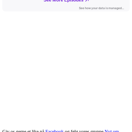
Giv os gerne et like på
Facebook
og følg vores gruppe
Nyt om