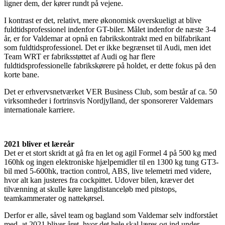
ligner dem, der kører rundt på vejene.
I kontrast er det, relativt, mere økonomisk overskueligt at blive
fuldtidsprofessionel indenfor GT-biler. Målet indenfor de næste 3-4
år, er for Valdemar at opnå en fabrikskontrakt med en bilfabrikant
som fuldtidsprofessionel. Det er ikke begrænset til Audi, men idet
Team WRT er fabriksstøttet af Audi og har flere
fuldtidsprofessionelle fabrikskørere på holdet, er dette fokus på den
korte bane.
Det er erhvervsnetværket VER Business Club, som består af ca. 50
virksomheder i fortrinsvis Nordjylland, der sponsorerer Valdemars
internationale karriere.
2021 bliver et læreår
Det er et stort skridt at gå fra en let og agil Formel 4 på 500 kg med
160hk og ingen elektroniske hjælpemidler til en 1300 kg tung GT3-
bil med 5-600hk, traction control, ABS, live telemetri med videre,
hvor alt kan justeres fra cockpittet. Udover bilen, kræver det
tilvænning at skulle køre langdistanceløb med pitstops,
teamkammerater og nattekørsel.
Derfor er alle, såvel team og bagland som Valdemar selv indforstået
med, at 2021 bliver året, hvor det hele skal læres og ind under