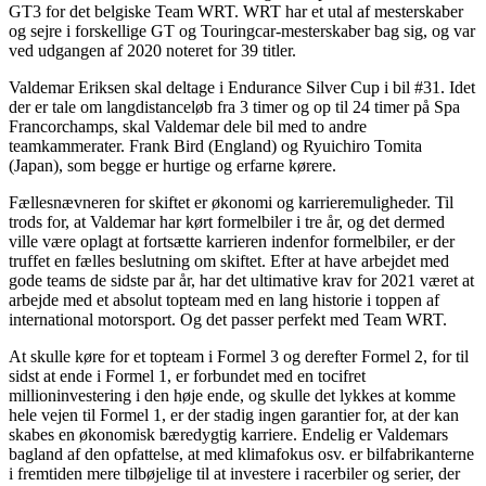
GT3 for det belgiske Team WRT. WRT har et utal af mesterskaber
og sejre i forskellige GT og Touringcar-mesterskaber bag sig, og var
ved udgangen af 2020 noteret for 39 titler.
Valdemar Eriksen skal deltage i Endurance Silver Cup i bil #31. Idet
der er tale om langdistanceløb fra 3 timer og op til 24 timer på Spa
Francorchamps, skal Valdemar dele bil med to andre
teamkammerater. Frank Bird (England) og Ryuichiro Tomita
(Japan), som begge er hurtige og erfarne kørere.
Fællesnævneren for skiftet er økonomi og karrieremuligheder. Til
trods for, at Valdemar har kørt formelbiler i tre år, og det dermed
ville være oplagt at fortsætte karrieren indenfor formelbiler, er der
truffet en fælles beslutning om skiftet. Efter at have arbejdet med
gode teams de sidste par år, har det ultimative krav for 2021 været at
arbejde med et absolut topteam med en lang historie i toppen af
international motorsport. Og det passer perfekt med Team WRT.
At skulle køre for et topteam i Formel 3 og derefter Formel 2, for til
sidst at ende i Formel 1, er forbundet med en tocifret
millioninvestering i den høje ende, og skulle det lykkes at komme
hele vejen til Formel 1, er der stadig ingen garantier for, at der kan
skabes en økonomisk bæredygtig karriere. Endelig er Valdemars
bagland af den opfattelse, at med klimafokus osv. er bilfabrikanterne
i fremtiden mere tilbøjelige til at investere i racerbiler og serier, der