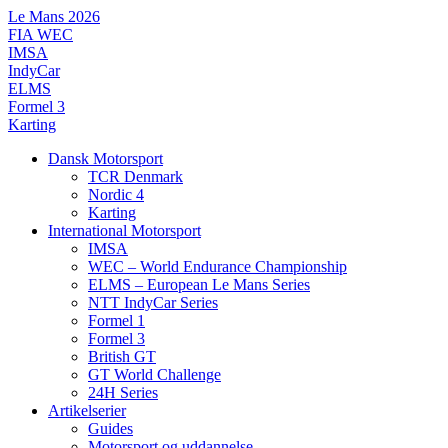
Videre
Le Mans 2026
til
FIA WEC
indhold
IMSA
IndyCar
ELMS
Formel 3
Karting
Dansk Motorsport
TCR Denmark
Nordic 4
Karting
International Motorsport
IMSA
WEC – World Endurance Championship
ELMS – European Le Mans Series
NTT IndyCar Series
Formel 1
Formel 3
British GT
GT World Challenge
24H Series
Artikelserier
Guides
Motorsport og uddannelse