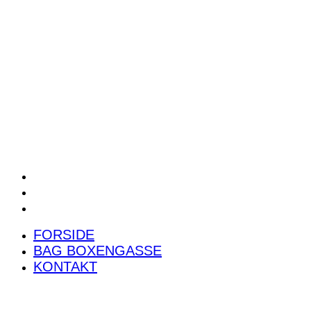
POWER RANKING
PODCAST
PRESSEMEDDELELSER
BILTEST
FORSIDE
BAG BOXENGASSE
KONTAKT
FORSIDE
BAG BOXENGASSE
KONTAKT