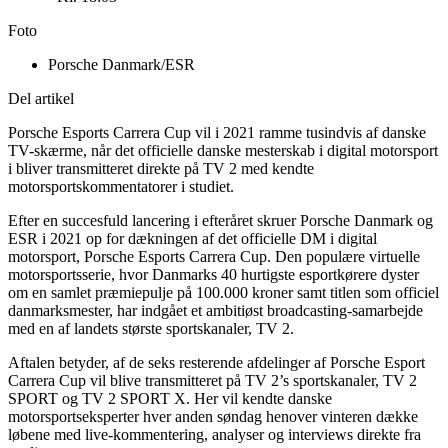
Foto
Porsche Danmark/ESR
Del artikel
Porsche Esports Carrera Cup vil i 2021 ramme tusindvis af danske
TV-skærme, når det officielle danske mesterskab i digital motorsport
i bliver transmitteret direkte på TV 2 med kendte
motorsportskommentatorer i studiet.
Efter en succesfuld lancering i efteråret skruer Porsche Danmark og
ESR i 2021 op for dækningen af det officielle DM i digital
motorsport, Porsche Esports Carrera Cup. Den populære virtuelle
motorsportsserie, hvor Danmarks 40 hurtigste esportkørere dyster
om en samlet præmiepulje på 100.000 kroner samt titlen som officiel
danmarksmester, har indgået et ambitiøst broadcasting-samarbejde
med en af landets største sportskanaler, TV 2.
Aftalen betyder, af de seks resterende afdelinger af Porsche Esport
Carrera Cup vil blive transmitteret på TV 2’s sportskanaler, TV 2
SPORT og TV 2 SPORT X. Her vil kendte danske
motorsportseksperter hver anden søndag henover vinteren dække
løbene med live-kommentering, analyser og interviews direkte fra