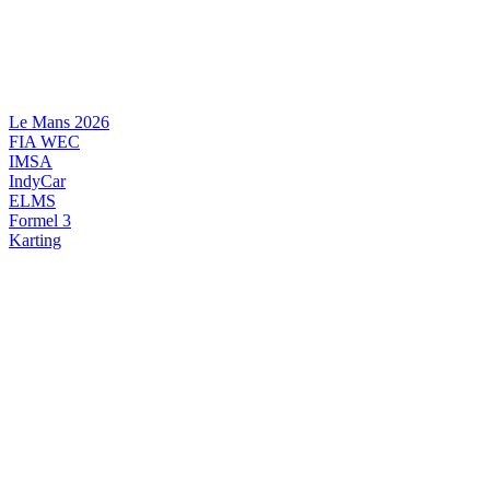
Videre
til
indhold
Le Mans 2026
FIA WEC
IMSA
IndyCar
ELMS
Formel 3
Karting
DANSK MOTORSPORT
INTERNATIONAL MOTORSPORT
ARTIKELSERIER