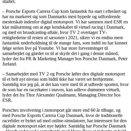
studiet.
– Porsche Esports Carrera Cup kom fantastisk fra start i efteråret og
har nu markeret sig som Danmarks mest hypede og udfordrende
mesterskab indenfor digital motorsport. Vi har sammen med ESR en
klar målsætning om at øge kendskabet til virtuel racing i Danmark,
og med en broadcasting-aftale, hvor TV 2 overtager TV-
rettighederne til resten af sæsonen i 2021, sikrer vi en endnu mere
fantastisk underholdning til de mange fans, som indtil nu har kunnet
følge serien live på Youtube. Vi har store forventninger til
samarbejdet og glæder os til at skyde det i gang i denne måned,
lyder det fra PR & Marketing Manager hos Porsche Danmark, Peter
Jurland.
– Samarbejdet med TV 2 og Porsche løfter den digitale motorsport
til et helt nyt niveau som hidtil ikke har været set herhjemme.
Samtidig tror jeg på, at det kan være med til at udbrede sporten, hvor
de som har en racerkører i maven, kan udleve drømmen virtuelt,
lyder det fra Thor Alexander Qualmann, Managing Director hos
ESR.
Porsches involvering i motorsport går mere end 60 år tilbage, og
med Porsche Esports Carrera Cup Danmark, hvor de traditionelle
racerbiler er byttet ud med online-simulatorer, har interessen for den
digitale motorsport nået nye højder. Samtidig har Porsche Danmark