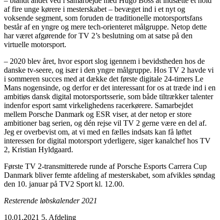
– blandt andet ved i samarbejde med Hugo Boss at indsætte et hold
af fire unge kørere i mesterskabet – bevæget ind i et nyt og
voksende segment, som foruden de traditionelle motorsportsfans
består af en yngre og mere tech-orienteret målgruppe. Netop dette
har været afgørende for TV 2’s beslutning om at satse på den
virtuelle motorsport.
– 2020 blev året, hvor esport slog igennem i bevidstheden hos de
danske tv-seere, og især i den yngre målgruppe. Hos TV 2 havde vi
i sommeren succes med at dække det første digitale 24-timers Le
Mans nogensinde, og derfor er det interessant for os at træde ind i en
ambitiøs dansk digital motorsportsserie, som både tiltrækker talenter
indenfor esport samt virkelighedens racerkørere. Samarbejdet
mellem Porsche Danmark og ESR viser, at der netop er store
ambitioner bag serien, og dén rejse vil TV 2 gerne være en del af.
Jeg er overbevist om, at vi med en fælles indsats kan få løftet
interessen for digital motorsport yderligere, siger kanalchef hos TV
2, Kristian Hyldgaard.
Første TV 2-transmitterede runde af Porsche Esports Carrera Cup
Danmark bliver femte afdeling af mesterskabet, som afvikles søndag
den 10. januar på TV2 Sport kl. 12.00.
Resterende løbskalender 2021
10.01.2021 5. Afdeling