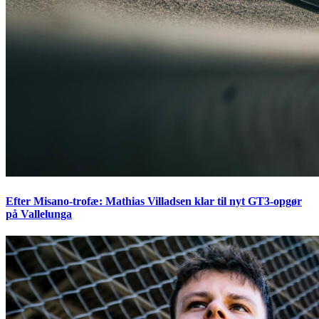
Efter Misano-trofæ: Mathias Villadsen klar til nyt GT3-opgør
på Vallelunga