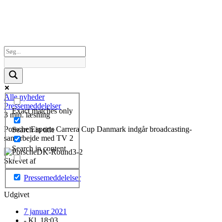
Alle nyheder
Pressemeddelelser
Exact matches only
3 min. læsning
Porsche Esports Carrera Cup Danmark indgår broadcasting-
Search in title
samarbejde med TV 2
Search in content
Skrevet af
Pressemeddelelser
Udgivet
7 januar 2021
- Kl.
18:03