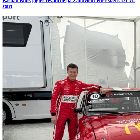
Bastian Buus jagter revanche på Zandvoort efter stærk DTM-
start