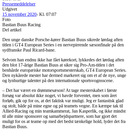
Pressemeddelelser
Udgivet
15 november 2020
- Kl.
07:07
Foto
Bastian Buus Racing
Del artikel
Den unge danske Porsche-kører Bastian Buus sikrede lørdag aften
titlen i GT4 European Series i en nervepirrende sæsonfinale på den
sydfranske Paul Ricard-bane.
Selvom han endnu ikke har fået kørekort, lykkedes det lørdag aften
den blot 17-årige Bastian Buus at sikre sig Pro-Am-titlen i det
benhårde europæiske motorsportsmesterskab, GT4 European Series.
Den nykårede mester har dermed markeret sig om et af de nye, unge
og lynhurtige talenter på den internationale sportsvognsscene.
– Det har været en drømmesæson! At tage mesterskabet i første
forsøg var absolut ikke noget, vi havde forventet, men som året
forløb, gik op for os, at det faktisk var muligt. Jeg er fantastisk glad
og stolt, både på mine egne og på teamets vegne. En kæmpe tak til
Allied-Racing og min teamkammerat, Jan Kasperlik, og ikke mindst
til alle mine sponsorer og samarbejdspartnere, som har gjort det
muligt for os at teame op med det bedst tænkelige hold, lyder det fra
Bastian Buus.