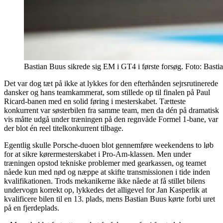
Bastian Buus sikrede sig EM i GT4 i første forsøg. Foto: Bast
Det var dog tæt på ikke at lykkes for den efterhånden sejrsrutinerede
dansker og hans teamkammerat, som stillede op til finalen på Paul
Ricard-banen med en solid føring i mesterskabet. Tætteste
konkurrent var søsterbilen fra samme team, men da dén på dramatisk
vis måtte udgå under træningen på den regnvåde Formel 1-bane, var
der blot én reel titelkonkurrent tilbage.
Egentlig skulle Porsche-duoen blot gennemføre weekendens to løb
for at sikre kørermesterskabet i Pro-Am-klassen. Men under
træningen opstod tekniske problemer med gearkassen, og teamet
nåede kun med nød og næppe at skifte transmissionen i tide inden
kvalifikationen. Trods mekanikerne ikke nåede at få stillet bilens
undervogn korrekt op, lykkedes det alligevel for Jan Kasperlik at
kvalificere bilen til en 13. plads, mens Bastian Buus kørte forbi uret
på en fjerdeplads.