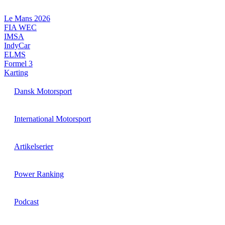
Videre
til
Le Mans 2026
indhold
FIA WEC
IMSA
IndyCar
ELMS
Formel 3
Karting
Dansk Motorsport
International Motorsport
Artikelserier
Power Ranking
Podcast