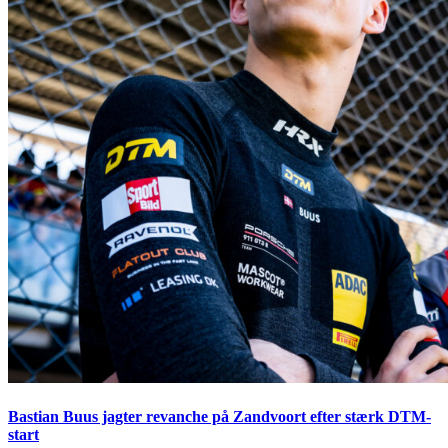
Bastian Buus jagter revanche på Zandvoort efter stærk DTM-
start