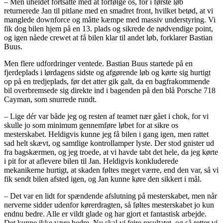
– Men uheldet fortsatte med at forfølge os, for i første løb
returnerede Jan til pitlane med en smadret front, hvilket betød, at vi
manglede downforce og måtte kæmpe med massiv understyring. Vi
fik dog bilen hjem på en 13. plads og sikrede de nødvendige point,
og igen nåede crewet at få bilen klar til andet løb, forklarer Bastian
Buus.
Men flere udfordringer ventede. Bastian Buus startede på en
fjerdeplads i lørdagens sidste og afgørende løb og kørte sig hurtigt
op på en tredjeplads, før det atter gik galt, da en bagfrakommende
bil overbremsede sig direkte ind i bagenden på den blå Porsche 718
Cayman, som snurrede rundt.
– Lige dér var både jeg og resten af teamet nær gået i chok, for vi
skulle jo som minimum gennemføre løbet for at sikre os
mesterskabet. Heldigvis kunne jeg få bilen i gang igen, men rattet
sad helt skævt, og samtlige kontrollamper lyste. Der stod gnister ud
fra bagskærmen, og jeg troede, at vi havde tabt det hele, da jeg kørte
i pit for at aflevere bilen til Jan. Heldigvis konkluderede
mekanikerne hurtigt, at skaden føltes meget værre, end den var, så vi
fik sendt bilen afsted igen, og Jan kunne køre den sikkert i mål.
– Det var en lidt for spændende afslutning på mesterskabet, men når
nerverne sidder udenfor kørerdragten, så føltes mesterskabet jo kun
endnu bedre. Alle er vildt glade og har gjort et fantastisk arbejde.
Det kunne ikke være bedre. Nu skal vi fejre resultatet, og så retter vi