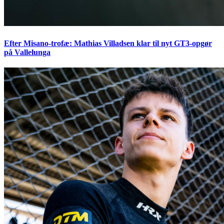
Efter Misano-trofæ: Mathias Villadsen klar til nyt GT3-opgør
på Vallelunga