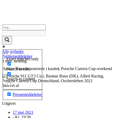
Alle nyheder
Pressemeddelelser
Exact matches only
3 min. læsning
Bastian Buus imponerede i kaotisk Porsche Carrera Cup-weekend
Search in title
Search in content
Skrevet af
Pressemeddelelser
Udgivet
17 maj 2021
- Kl.
19:30