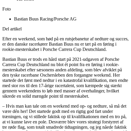
Foto
Bastian Buus Racing/Porsche AG
Del artikel
Efter en weekend, som bød på en rutsjebanetur af nedture og succes,
er den danske racerkører Bastian Buus nu er tæt på en føring i
rookie-mesterskabet i Porsche Carrera Cup Deutschland.
Bastian Buus er trods en hård start på 2021-udgaven af Porsche
Carrera Cup Deutschland nu blot ét point fra en føring i rookie-
mesterskabet efter sæsonens anden afdeling, som blev afviklet på
den tyske racerbane Oschersleben den forgangne weekend. Her
startede det først med nedtur i en katastrofal kvalifikation, men endte
med stor ros til den 17-årige racertalent, som kæmpede sig stærkt
gennem weekendens to løb med masser af overhalinger, hvilket
sikrede en solid mængde point til mesterskabet.
– Hvis man kan tale om en weekend med op- og nedture, så må det
være dén her! Det startede godt med en rigtig god fart under
træningen, og vi stillede faktisk op til kvalifikationen med en tro på,
at vi kunne lave en pole. Desværre blev vores strategi forstyrret af
tre røde flag, som totalt smadrede tidtagningen, og jeg nåede faktisk