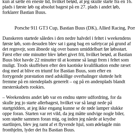
kun at sætte én eneste tid, hvilket betød, at jeg skulle starte fra en 16.
plads i første løb og absolut bagest på en 27. plads i andet løb,
forklarer Bastian Buus.
Porsche 911 GT3 Cup, Bastian Buus (DK), Allied Racing, Por
Danskeren startede således i den nedre halvdel i feltet i weekendens
første løb, som desuden blev sat i gang bag en safetycar på grund af
det regnvejr, som åbnede sig over banen umiddelbart før løbsstart.
Først efter otte minutter blev løbet givet frit, hvilket betød, at Bastian
Buus blot havde 22 minutter til at komme så langt frem i feltet som
muligt. Trods skuffelsen efter den kaotiske kvalifikation endte ræset
dog med at blive en triumf for Bastian Buus, som efter en
forrygende præstation med adskillige overhalinger sluttede helt
fremme på en niendeplads generelt – og på en andenplads blandt
mesterskabets rookies.
– Weekendens andet løb var en endnu større udfordring, for da
skulle jeg jo starte allerbagest, hvilket var så langt nede på
startgridden, at jeg ikke engang kunne se de røde lamper slukke
oppe foran. Starten var ret vild, da jeg måtte undvige nogle biler,
som stødte sammen foran mig, og inden jeg nåede at krydse
startlinjen, blev jeg ramt af et flyvende hjul, som ødelagde min
fronthjelm, lyder det fra Bastian Buus.