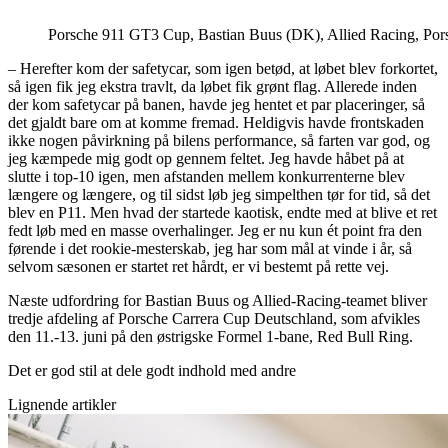
Porsche 911 GT3 Cup, Bastian Buus (DK), Allied Racing, Por
– Herefter kom der safetycar, som igen betød, at løbet blev forkortet,
så igen fik jeg ekstra travlt, da løbet fik grønt flag. Allerede inden
der kom safetycar på banen, havde jeg hentet et par placeringer, så
det gjaldt bare om at komme fremad. Heldigvis havde frontskaden
ikke nogen påvirkning på bilens performance, så farten var god, og
jeg kæmpede mig godt op gennem feltet. Jeg havde håbet på at
slutte i top-10 igen, men afstanden mellem konkurrenterne blev
længere og længere, og til sidst løb jeg simpelthen tør for tid, så det
blev en P11. Men hvad der startede kaotisk, endte med at blive et ret
fedt løb med en masse overhalinger. Jeg er nu kun ét point fra den
førende i det rookie-mesterskab, jeg har som mål at vinde i år, så
selvom sæsonen er startet ret hårdt, er vi bestemt på rette vej.
Næste udfordring for Bastian Buus og Allied-Racing-teamet bliver
tredje afdeling af Porsche Carrera Cup Deutschland, som afvikles
den 11.-13. juni på den østrigske Formel 1-bane, Red Bull Ring.
Det er god stil at dele godt indhold med andre
Lignende artikler