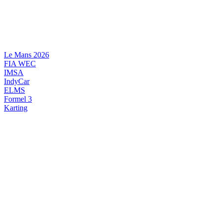
Videre
til
indhold
Le Mans 2026
FIA WEC
IMSA
IndyCar
ELMS
Formel 3
Karting
DANSK MOTORSPORT
INTERNATIONAL MOTORSPORT
ARTIKELSERIER