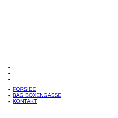
POWER RANKING
PODCAST
PRESSEMEDDELELSER
BILTEST
FORSIDE
BAG BOXENGASSE
KONTAKT
FORSIDE
BAG BOXENGASSE
KONTAKT