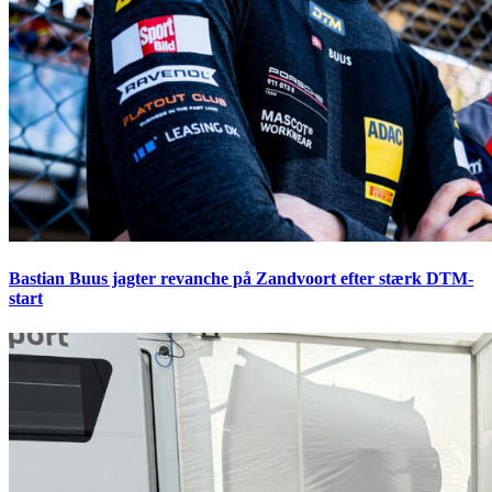
Bastian Buus jagter revanche på Zandvoort efter stærk DTM-
start