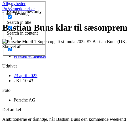
Alle nyheder
Pressemeddelelser
Exact matches only
2 min. læsning
Search in title
Bastian Buus klar til sæsonpre
Search in content
Skrevet af
Pressemeddelelser
Udgivet
23 april 2022
- Kl.
10:43
Foto
Porsche AG
Del artikel
Ambitionerne er tårnhøje, når Bastian Buus den kommende weekend stil