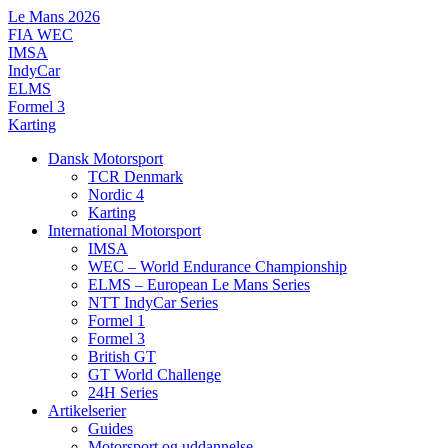
Videre
Le Mans 2026
til
FIA WEC
indhold
IMSA
IndyCar
ELMS
Formel 3
Karting
Dansk Motorsport
TCR Denmark
Nordic 4
Karting
International Motorsport
IMSA
WEC – World Endurance Championship
ELMS – European Le Mans Series
NTT IndyCar Series
Formel 1
Formel 3
British GT
GT World Challenge
24H Series
Artikelserier
Guides
Motorsport og uddannelse