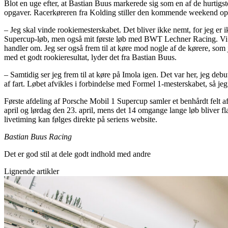
Blot en uge efter, at Bastian Buus markerede sig som en af de hurtigs
opgaver. Racerkøreren fra Kolding stiller den kommende weekend op ti
– Jeg skal vinde rookiemesterskabet. Det bliver ikke nemt, for jeg er 
Supercup-løb, men også mit første løb med BWT Lechner Racing. Vi hav
handler om. Jeg ser også frem til at køre mod nogle af de kørere, s
med et godt rookieresultat, lyder det fra Bastian Buus.
– Samtidig ser jeg frem til at køre på Imola igen. Det var her, jeg deb
af fart. Løbet afvikles i forbindelse med Formel 1-mesterskabet, så j
Første afdeling af Porsche Mobil 1 Supercup samler et benhårdt felt a
april og lørdag den 23. april, mens det 14 omgange lange løb bliver 
livetiming kan følges direkte på seriens website.
Bastian Buus Racing
Det er god stil at dele godt indhold med andre
Lignende artikler