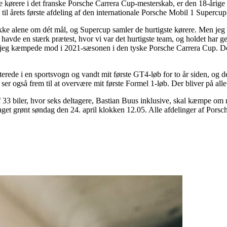
te kørere i det franske Porsche Carrera Cup-mesterskab, er den 18-årige 
l årets første afdeling af den internationale Porsche Mobil 1 Supercup
ikke alene om dét mål, og Supercup samler de hurtigste kørere. Men jeg gl
de en stærk prætest, hvor vi var det hurtigste team, og holdet har gen
om jeg kæmpede mod i 2021-sæsonen i den tyske Porsche Carrera Cup. Det
uterede i en sportsvogn og vandt mit første GT4-løb for to år siden, og d
eg ser også frem til at overvære mit første Formel 1-løb. Der bliver på 
f 33 biler, hvor seks deltagere, Bastian Buus inklusive, skal kæmpe om 
flaget grønt søndag den 24. april klokken 12.05. Alle afdelinger af Po