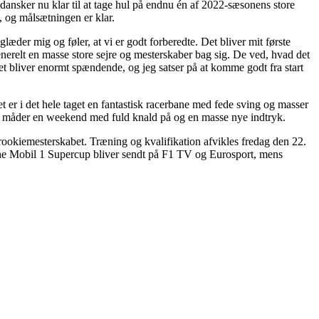
dansker nu klar til at tage hul på endnu én af 2022-sæsonens store
, og målsætningen er klar.
æder mig og føler, at vi er godt forberedte. Det bliver mit første
erelt en masse store sejre og mesterskaber bag sig. De ved, hvad det
 bliver enormt spændende, og jeg satser på at komme godt fra start
et er i det hele taget en fantastisk racerbane med fede sving og masser
alle måder en weekend med fuld knald på og en masse nye indtryk.
rookiemesterskabet. Træning og kvalifikation afvikles fredag den 22.
rsche Mobil 1 Supercup bliver sendt på F1 TV og Eurosport, mens