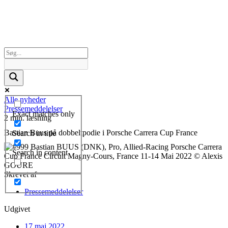
Alle nyheder
Pressemeddelelser
Exact matches only
2 min. læsning
Bastian Buus på dobbeltpodie i Porsche Carrera Cup France
Search in title
Search in content
Skrevet af
Pressemeddelelser
Udgivet
17 maj 2022