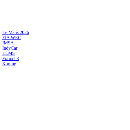
Videre
til
indhold
Le Mans 2026
FIA WEC
IMSA
IndyCar
ELMS
Formel 3
Karting
DANSK MOTORSPORT
INTERNATIONAL MOTORSPORT
ARTIKELSERIER