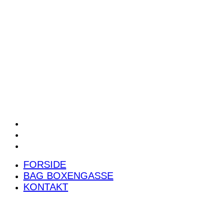
POWER RANKING
PODCAST
PRESSEMEDDELELSER
BILTEST
FORSIDE
BAG BOXENGASSE
KONTAKT
FORSIDE
BAG BOXENGASSE
KONTAKT