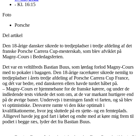
- Kl.
16:15
Foto
Porsche
Del artikel
Den 18-årige dansker sikrede to tredjepladser i tredje afdeling af det
franske Porsche Carrera Cup-mesterskab, som blev afviklet på
Magny-Cours i Bededagsferien.
Det var en veltilfreds Bastian Buus, som lørdag forlod Magny-Cours
med to pokaler i bagagen. Den 18-årige racerkører sikrede nemlig to
tredjepladser i årets tredje afdeling af Porsche Carrera Cup France,
og dét var bedre, end danskeren ellers havde turdet håbet på.
– Magny-Cours er hjemmebane for de franske kørere, og under de
indledende tests virkede det som om, at de var markant hurtigere end
på de øvrige baner. Undervejs i træningen fandt vi farten, og så blev
vi optimistiske. Desværre ramte vi den ikke optimalt i
kvalifikationerne, hvor jeg sluttede på en sjette- og en femteplads.
Alligevel havde jeg god fart i løbet og endte med at køre mig frem til
podiet i begge ræs, lyder det fra Bastian Buus.