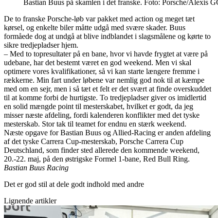
Bastian Buus på skamlen i det franske. Foto: Porsche/Alexi
De to franske Porsche-løb var pakket med action og meget tæt
kørsel, og enkelte biler måtte udgå med svære skader. Buus
formåede dog at undgå at blive indblandet i slagsmålene og kørte to
sikre tredjepladser hjem.
– Med to topresultater på en bane, hvor vi havde frygtet at være på
udebane, har det bestemt været en god weekend. Men vi skal
optimere vores kvalifikationer, så vi kan starte længere fremme i
rækkerne. Min fart under løbene var nemlig god nok til at kæmpe
med om en sejr, men i så tæt et felt er det svært at finde overskuddet
til at komme forbi de hurtigste. To tredjepladser giver os imidlertid
en solid mængde point til mesterskabet, hvilket er godt, da jeg
misser næste afdeling, fordi kalenderen konflikter med det tyske
mesterskab. Stor tak til teamet for endnu en stærk weekend.
Næste opgave for Bastian Buus og Allied-Racing er anden afdeling
af det tyske Carrera Cup-mesterskab, Porsche Carrera Cup
Deutschland, som finder sted allerede den kommende weekend,
20.-22. maj, på den østrigske Formel 1-bane, Red Bull Ring.
Bastian Buus Racing
Det er god stil at dele godt indhold med andre
Lignende artikler