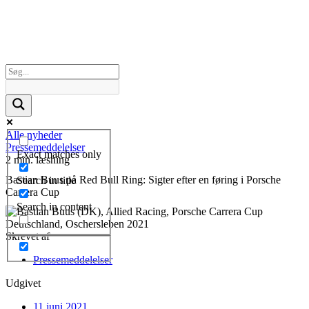
Alle nyheder
Pressemeddelelser
Exact matches only
2 min. læsning
Bastian Buus på Red Bull Ring: Sigter efter en føring i Porsche
Search in title
Carrera Cup
Search in content
Skrevet af
Pressemeddelelser
Udgivet
11 juni 2021