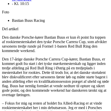
- Kl.
10:15
Foto
Bastian Buus Racing
Del artikel
Den danske Porsche-kører Bastian Buus er kun ét point fra toppen
af rookiemesterskabet den tyske Porsche Carrera Cup, som afvikler
sæsonens tredje runde på Formel 1-banen Red Bull Ring den
kommende weekend.
Den 17-årige danske Porsche Carrera Cup-kører, Bastian Buus, er
kommet godt fra start i det tyske mærkemesterskab og ligger inden
tredje afdeling på Red Bull Ring i Østrig på en tredjeplads i
mesterskabet for rookies. Dette til trods for, at det danske stortalent
blev diskvalificeret efter sæsonens første løb og måtte starte bagest i
anden afdeling efter en kvalifikationssession præget af uheld og røde
flag. Buus har nemlig formået at vende nedture til opture og sikret
gode point, og den kommende weekend har danskeren tænkt sig at
overtage føringen.
– Fokus for mig og resten af holdet fra Allied-Racing er at vinde
rookiemesterskabet her i min debutsæson. Jeg er med i Porsches