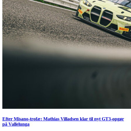
Efter Misano-trofæ: Mathias Villadsen klar til nyt GT3-opgør
på Vallelunga