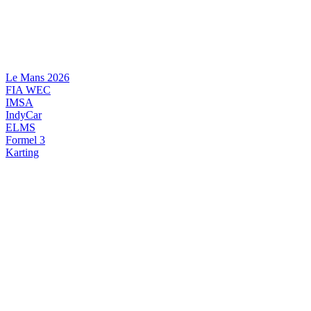
Videre
til
indhold
Le Mans 2026
FIA WEC
IMSA
IndyCar
ELMS
Formel 3
Karting
DANSK MOTORSPORT
INTERNATIONAL MOTORSPORT
ARTIKELSERIER