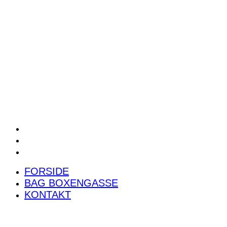
POWER RANKING
PODCAST
PRESSEMEDDELELSER
BILTEST
FORSIDE
BAG BOXENGASSE
KONTAKT
FORSIDE
BAG BOXENGASSE
KONTAKT