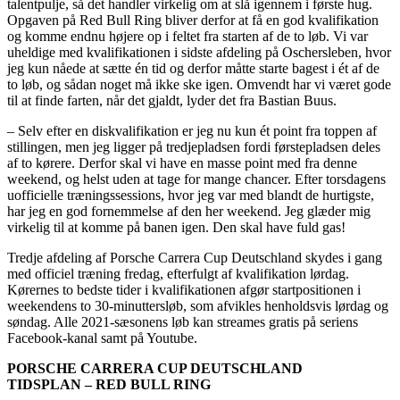
talentpulje, så det handler virkelig om at slå igennem i første hug.
Opgaven på Red Bull Ring bliver derfor at få en god kvalifikation
og komme endnu højere op i feltet fra starten af de to løb. Vi var
uheldige med kvalifikationen i sidste afdeling på Oschersleben, hvor
jeg kun nåede at sætte én tid og derfor måtte starte bagest i ét af de
to løb, og sådan noget må ikke ske igen. Omvendt har vi været gode
til at finde farten, når det gjaldt, lyder det fra Bastian Buus.
– Selv efter en diskvalifikation er jeg nu kun ét point fra toppen af
stillingen, men jeg ligger på tredjepladsen fordi førstepladsen deles
af to kørere. Derfor skal vi have en masse point med fra denne
weekend, og helst uden at tage for mange chancer. Efter torsdagens
uofficielle træningssessions, hvor jeg var med blandt de hurtigste,
har jeg en god fornemmelse af den her weekend. Jeg glæder mig
virkelig til at komme på banen igen. Den skal have fuld gas!
Tredje afdeling af Porsche Carrera Cup Deutschland skydes i gang
med officiel træning fredag, efterfulgt af kvalifikation lørdag.
Kørernes to bedste tider i kvalifikationen afgør startpositionen i
weekendens to 30-minuttersløb, som afvikles henholdsvis lørdag og
søndag. Alle 2021-sæsonens løb kan streames gratis på seriens
Facebook-kanal samt på Youtube.
PORSCHE CARRERA CUP DEUTSCHLAND
TIDSPLAN – RED BULL RING