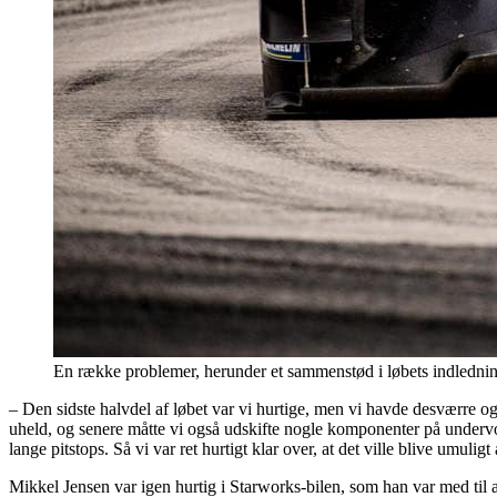
En række problemer, herunder et sammenstød i løbets indledni
– Den sidste halvdel af løbet var vi hurtige, men vi havde desværre og
uheld, og senere måtte vi også udskifte nogle komponenter på undervog
lange pitstops. Så vi var ret hurtigt klar over, at det ville blive umu
Mikkel Jensen var igen hurtig i Starworks-bilen, som han var med til at