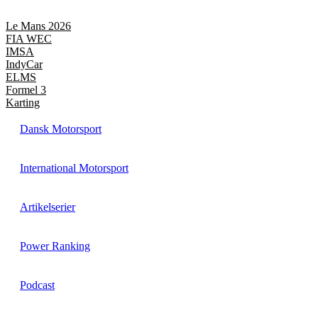
Videre
til
Le Mans 2026
indhold
FIA WEC
IMSA
IndyCar
ELMS
Formel 3
Karting
Dansk Motorsport
International Motorsport
Artikelserier
Power Ranking
Podcast