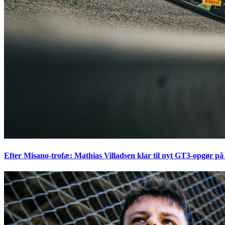
Efter Misano-trofæ: Mathias Villadsen klar til nyt GT3-opgør på