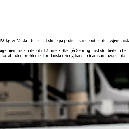
-kører Mikkel Jensen at slutte på podiet i sin debut på det legendarisk
tage hjem fra sin debut i 12-timersløbet på Sebring med stoltheden i be
kke forløb uden problemer for danskeren og hans to teamkammerater, d