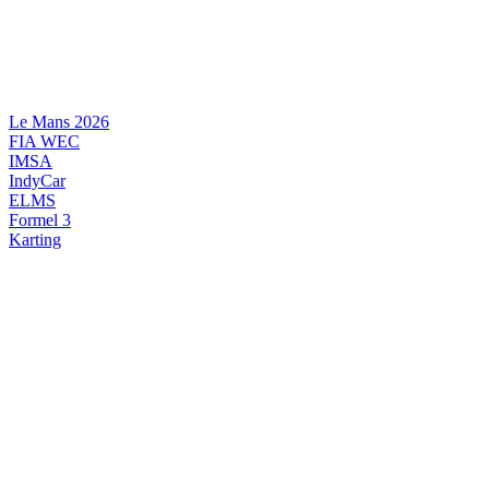
Videre
til
indhold
Le Mans 2026
FIA WEC
IMSA
IndyCar
ELMS
Formel 3
Karting
DANSK MOTORSPORT
INTERNATIONAL MOTORSPORT
ARTIKELSERIER