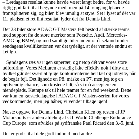
– Lørdagens resultat kunne havde været langt bedre, for vi havde
rigtig god fart til at begynde med, men på 14. omgang løsnede
frontsplitteren sig, og bilen blev umulig at styre. Set i lyset af dét var
11. pladsen et ret fint resultat, lyder det fra Dennis Lind.
Det 23 biler store ADAC GT Masters-felt bestod af stærke teams
med support fra de store mærker som Porsche, Audi, Mercedes-
AMG og BMW, og med samtlige biler indenfor ét sekund under
søndagens kvalifikationen var det tydeligt, at der ventede endnu et
tæt løb.
– Søndagens ræs var igen supertæt, og netop dét var vores store
udfordring. Vores McLaren er stadig ikke effektiv nok i dirty air,
hvilket gør det svært at følge konkurrenterne helt tæt og udnytte, når
de begår fejl. Det lignede en P8, måske en P7, men jeg tog en
nødvendig chance, som kostede lidt, så vi må acceptere en
niendeplads. Kæmpe tak til hele teamet for en fed weekend. Dette
var kun en gæstedeltagelse i ADAC GT Masters-serien for vores
vedkommende, men jeg håber, vi vender tilbage igen!
Næste opgave for Dennis Lind, Christian Klien og resten af JP
Motorsports er anden afdeling af GT World Challenge Endurance
Cup Europe, som afvikles på sydfranske Paul Ricard den 3.-5. juni.
Det er god stil at dele godt indhold med andre