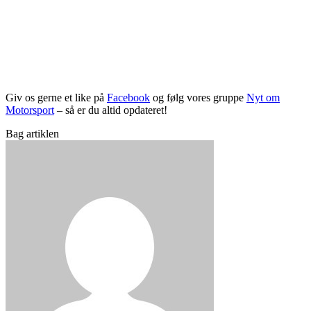
Giv os gerne et like på
Facebook
og følg vores gruppe
Nyt om
Motorsport
– så er du altid opdateret!
Bag artiklen