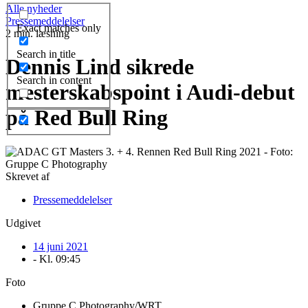
Alle nyheder
Pressemeddelelser
Exact matches only
2 min. læsning
Search in title
Dennis Lind sikrede
Search in content
mesterskabspoint i Audi-debut
på Red Bull Ring
Skrevet af
Pressemeddelelser
Udgivet
14 juni 2021
- Kl.
09:45
Foto
Gruppe C Photography/WRT