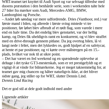
WRT-teamet tæt knyttet til Audi Sport og var selvsagt tilfredse med
duoens præstation i den benhårde serie, som i weekenden talte hele
27 biler fra mærker som Audi, Mercedes-AMG, BMW,
Lamborghini og Porsche.
– Andet løb søndag var mere udfordrende. Dries (Vanthoor, red.) var
første mand i bilen, og allerede i første sving mistede vi tre
positioner, før løbet blev afbrudt af et rødt flag, som varede i mere
end en halv time. Da det endelig blev genstartet, var der heftig
kamp, og Dries fik uheldigvis ramt en konkurrent, og vi blev straffet
med en drive-through gennem pitlane. Da jeg overtog bilen, lå vi
langt nede i feltet, men det lykkedes os, godt hjulpet af en safetycar,
at hente et par positioner, og vi kørte over målstregen på en 15.-
plads, hvilket var nok til at sikre point.
– Det har været en fed weekend og en spændende oplevelse at
deltage i det tyske GT3-mesterskab, som er ret prestigefyldt og et
vigtigt ét at vinde for bilmærkerne. Jeg er meget taknemmelig for, at
teamet gav mig chancen og håber naturligvis ikke, at det bliver
sidste gang, jeg stiller op for WRT, slutter Dennis Lind.
Dennis Lind Racing
Det er god stil at dele godt indhold med andre
Lignende artikler