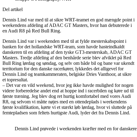
Del artikel
Dennis Lind var med til at sikre WRT-teamet en god mængde point i
weekendens afdeling af ADAC GT Masters, hvor han debuterede i
en Audi R8 på Red Bull Ring.
Dennis Lind var i weekenden med til at fylde mesterskabspoint i
banken for det hollandske WRT-team, som havde hasteindkaldt
danskeren til en afdeling af den tyske GT3-mesterskab, ADAC GT
Masters. Tredje afdeling af den benhårde serie blev afviklet på Red
Bull Ring lørdag og søndag, og selv om både bil og bane var ukendt
territorium for den danske racerkører, lykkedes det alligevel for
Dennis Lind og teamkammeraten, belgiske Dries Vanthoor, at sikre
et topresultat.
– Det var en vild weekend, hvor jeg ikke havde mulighed for nogen
videre forberedelse andet end at hoppe ind i racerbilen og køre ud til
første træning. Jeg blev dog ret hurtig komfortabel med vores Audi
R8, og selvom vi måtte nøjes med en ottendeplads i weekendens
første kvalifikation, kørte vi et stærkt løb lørdag, hvor vi sluttede på
femtepladsen som feltets hurtigste Audi, lyder det fra Dennis Lind.
Dennis Lind prøvede i weekenden kræfter med en for danske