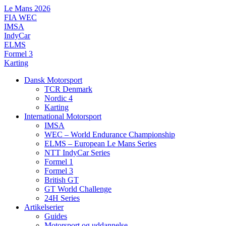
Videre
Le Mans 2026
til
FIA WEC
indhold
IMSA
IndyCar
ELMS
Formel 3
Karting
Dansk Motorsport
TCR Denmark
Nordic 4
Karting
International Motorsport
IMSA
WEC – World Endurance Championship
ELMS – European Le Mans Series
NTT IndyCar Series
Formel 1
Formel 3
British GT
GT World Challenge
24H Series
Artikelserier
Guides
Motorsport og uddannelse