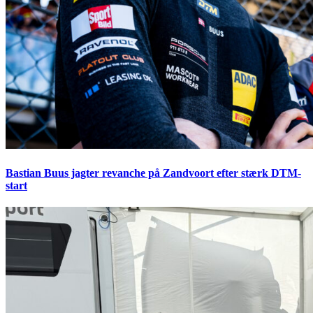
Bastian Buus jagter revanche på Zandvoort efter stærk DTM-
start