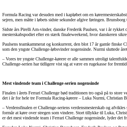
Formula Racing var desuden med i kapløbet om en kørermesterskabstit
sejren, men måtte i løbets sidste sekunder afgive føringen. Brunsborg t
Sidste års Pirelli Am-vinder, danske Frederik Paulsen, var i år rykket o
mesterskabspodiet efter en stærk finaleweekend, hvor danskeren sikred
Paulsens teamkammerat og konkurrent, den blot 17 år gamle finske C
som den yngste Challenge-løbsvinder nogensinde. Nurmi sluttede året 
– Vores tre yngste Challenge-kørere er alle sammen utroligt talentfulde
Challenge-serien har tidligere vist sig at være en rugekasse for fremti
Mest vindende team i Challenge-serien nogensinde
Finalen i årets Ferrari Challenge bød traditionen tro også på to store
det i år for hele tre Formula Racing-kørere – Luka Nurmi, Christian B
– Verdensfinalen er Challenge-seriens verdensmesterskab og afvikles som
formår at køre over stregen som vindere. Stort tillykke til Luka, Chri
er det mest vindende team i Ferrari Challenge nogensinde, lyder det f