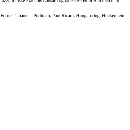
ozzi, franske Francois Lansard og kinesiske Hulli Han med til at
ske Formel 1-baner – Portimao, Paul Ricard, Hungaroring, Hockenheim