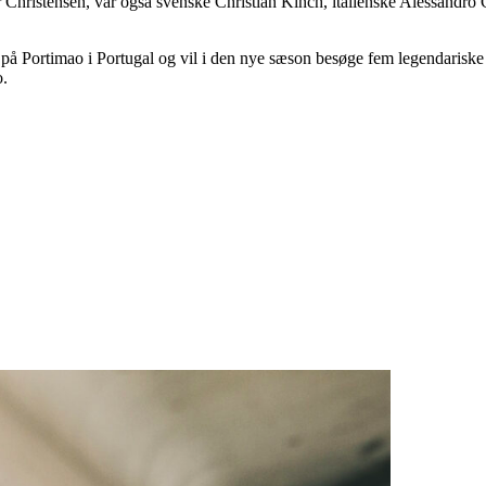
hristensen, var også svenske Christian Kinch, italienske Alessandro C
l på Portimao i Portugal og vil i den nye sæson besøge fem legendari
o.