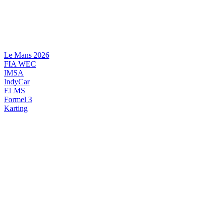
Videre
til
indhold
Le Mans 2026
FIA WEC
IMSA
IndyCar
ELMS
Formel 3
Karting
DANSK MOTORSPORT
INTERNATIONAL MOTORSPORT
ARTIKELSERIER