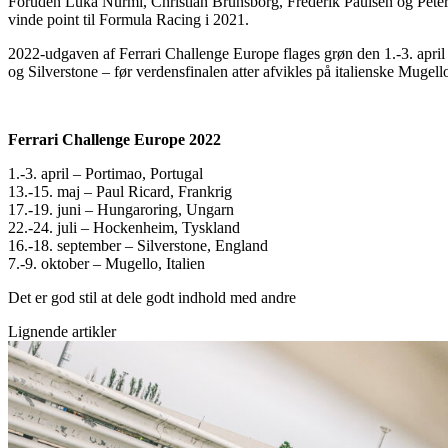
Foruden Luka Nurmi, Christian Brunsborg, Frederik Paulsen og Peter C
vinde point til Formula Racing i 2021.
2022-udgaven af Ferrari Challenge Europe flages grøn den 1.-3. apri
og Silverstone – før verdensfinalen atter afvikles på italienske Mugell
Ferrari Challenge Europe 2022
1.-3. april – Portimao, Portugal
13.-15. maj – Paul Ricard, Frankrig
17.-19. juni – Hungaroring, Ungarn
22.-24. juli – Hockenheim, Tyskland
16.-18. september – Silverstone, England
7.-9. oktober – Mugello, Italien
Det er god stil at dele godt indhold med andre
Lignende artikler