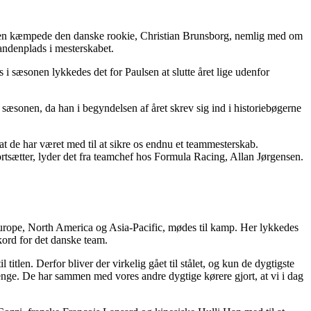
assen kæmpede den danske rookie, Christian Brunsborg, nemlig med om
 andenplads i mesterskabet.
js i sæsonen lykkedes det for Paulsen at slutte året lige udenfor
onen, da han i begyndelsen af året skrev sig ind i historiebøgerne
 at de har været med til at sikre os endnu et teammesterskab.
fortsætter, lyder det fra teamchef hos Formula Racing, Allan Jørgensen.
, Europe, North America og Asia-Pacific, mødes til kamp. Her lykkedes
kord for det danske team.
tlen. Derfor bliver der virkelig gået til stålet, og kun de dygtigste
lenge. De har sammen med vores andre dygtige kørere gjort, at vi i dag