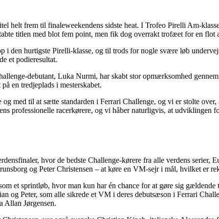
el helt frem til finaleweekendens sidste heat. I Trofeo Pirelli Am-kl
abte titlen med blot fem point, men fik dog overrakt trofæet for en flot
p i den hurtigste Pirelli-klasse, og til trods for nogle svære løb underve
e et podieresultat.
hallenge-debutant, Luka Nurmi, har skabt stor opmærksomhed gennem sæs
på en tredjeplads i mesterskabet.
 og med til at sætte standarden i Ferrari Challenge, og vi er stolte over,
dens professionelle racerkørere, og vi håber naturligvis, at udviklingen 
 verdensfinaler, hvor de bedste Challenge-kørere fra alle verdens serier
runsborg og Peter Christensen – at køre en VM-sejr i mål, hvilket er re
 et sprintløb, hvor man kun har én chance for at gøre sig gældende til ti
stian og Peter, som alle sikrede et VM i deres debutsæson i Ferrari Chal
ra Allan Jørgensen.