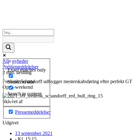
Alle nyheder
Pressemeddelelser
Exact matches only
2 min. læsning
Frederik Schandorff udbygger mesterskabsføring efter perfekt GT
Search in title
Open-weekend
Search in content
Skrevet af
Pressemeddelelser
Udgivet
13 september 2021
- Kl.
15:15