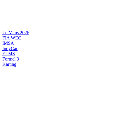
Videre
til
indhold
Le Mans 2026
FIA WEC
IMSA
IndyCar
ELMS
Formel 3
Karting
DANSK MOTORSPORT
INTERNATIONAL MOTORSPORT
ARTIKELSERIER