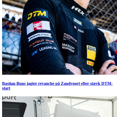
Bastian Buus jagter revanche på Zandvoort efter stærk DTM-
start