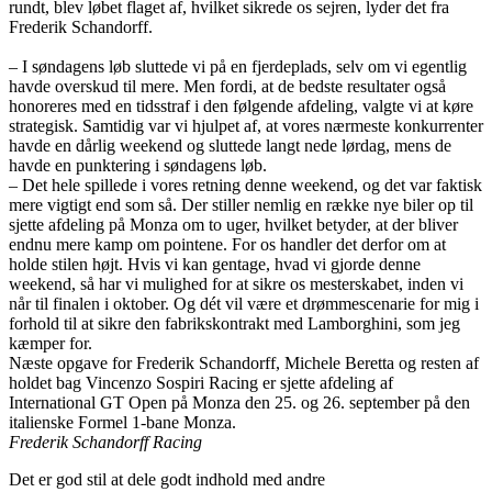
rundt, blev løbet flaget af, hvilket sikrede os sejren, lyder det fra
Frederik Schandorff.
– I søndagens løb sluttede vi på en fjerdeplads, selv om vi egentlig
havde overskud til mere. Men fordi, at de bedste resultater også
honoreres med en tidsstraf i den følgende afdeling, valgte vi at køre
strategisk. Samtidig var vi hjulpet af, at vores nærmeste konkurrenter
havde en dårlig weekend og sluttede langt nede lørdag, mens de
havde en punktering i søndagens løb.
– Det hele spillede i vores retning denne weekend, og det var faktisk
mere vigtigt end som så. Der stiller nemlig en række nye biler op til
sjette afdeling på Monza om to uger, hvilket betyder, at der bliver
endnu mere kamp om pointene. For os handler det derfor om at
holde stilen højt. Hvis vi kan gentage, hvad vi gjorde denne
weekend, så har vi mulighed for at sikre os mesterskabet, inden vi
når til finalen i oktober. Og dét vil være et drømmescenarie for mig i
forhold til at sikre den fabrikskontrakt med Lamborghini, som jeg
kæmper for.
Næste opgave for Frederik Schandorff, Michele Beretta og resten af
holdet bag Vincenzo Sospiri Racing er sjette afdeling af
International GT Open på Monza den 25. og 26. september på den
italienske Formel 1-bane Monza.
Frederik Schandorff Racing
Det er god stil at dele godt indhold med andre