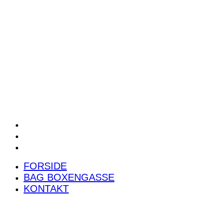
POWER RANKING
PODCAST
PRESSEMEDDELELSER
BILTEST
FORSIDE
BAG BOXENGASSE
KONTAKT
FORSIDE
BAG BOXENGASSE
KONTAKT