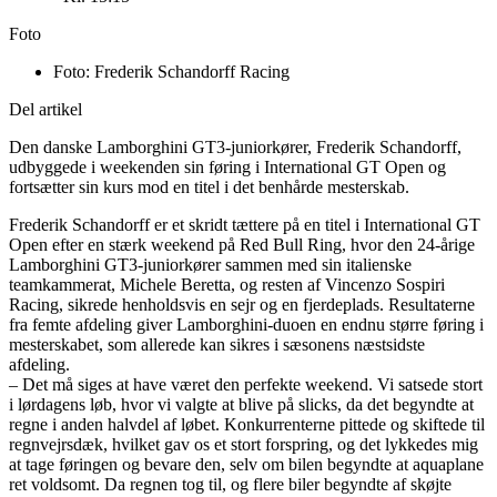
Foto
Foto: Frederik Schandorff Racing
Del artikel
Den danske Lamborghini GT3-juniorkører, Frederik Schandorff,
udbyggede i weekenden sin føring i International GT Open og
fortsætter sin kurs mod en titel i det benhårde mesterskab.
Frederik Schandorff er et skridt tættere på en titel i International GT
Open efter en stærk weekend på Red Bull Ring, hvor den 24-årige
Lamborghini GT3-juniorkører sammen med sin italienske
teamkammerat, Michele Beretta, og resten af Vincenzo Sospiri
Racing, sikrede henholdsvis en sejr og en fjerdeplads. Resultaterne
fra femte afdeling giver Lamborghini-duoen en endnu større føring i
mesterskabet, som allerede kan sikres i sæsonens næstsidste
afdeling.
– Det må siges at have været den perfekte weekend. Vi satsede stort
i lørdagens løb, hvor vi valgte at blive på slicks, da det begyndte at
regne i anden halvdel af løbet. Konkurrenterne pittede og skiftede til
regnvejrsdæk, hvilket gav os et stort forspring, og det lykkedes mig
at tage føringen og bevare den, selv om bilen begyndte at aquaplane
ret voldsomt. Da regnen tog til, og flere biler begyndte af skøjte