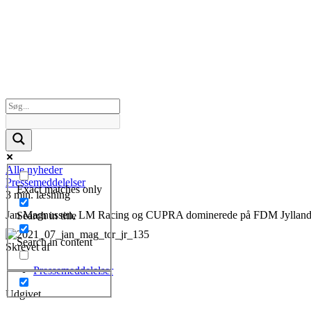
Alle nyheder
Pressemeddelelser
Exact matches only
3 min. læsning
Jan Magnussen, LM Racing og CUPRA dominerede på FDM Jylland
Search in title
Search in content
Skrevet af
Pressemeddelelser
Udgivet