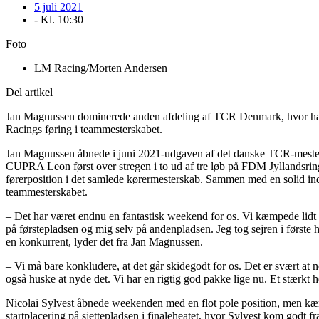
5 juli 2021
- Kl.
10:30
Foto
LM Racing/Morten Andersen
Del artikel
Jan Magnussen dominerede anden afdeling af TCR Denmark, hvor han si
Racings føring i teammesterskabet.
Jan Magnussen åbnede i juni 2021-udgaven af det danske TCR-mesters
CUPRA Leon først over stregen i to ud af tre løb på FDM Jyllandsring
førerposition i det samlede kørermesterskab. Sammen med en solid in
teammesterskabet.
– Det har været endnu en fantastisk weekend for os. Vi kæmpede lidt m
på førstepladsen og mig selv på andenpladsen. Jeg tog sejren i første h
en konkurrent, lyder det fra Jan Magnussen.
– Vi må bare konkludere, at det går skidegodt for os. Det er svært at
også huske at nyde det. Vi har en rigtig god pakke lige nu. Et stærkt h
Nicolai Sylvest åbnede weekenden med en flot pole position, men kæmp
startplacering på sjettepladsen i finaleheatet, hvor Sylvest kom godt f