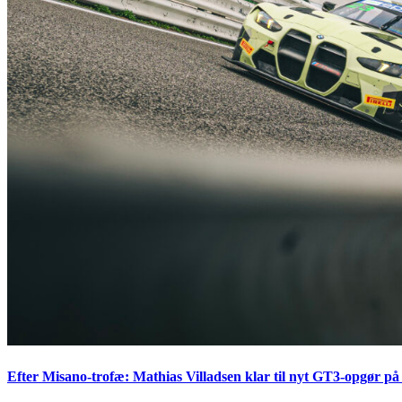
Efter Misano-trofæ: Mathias Villadsen klar til nyt GT3-opgør på