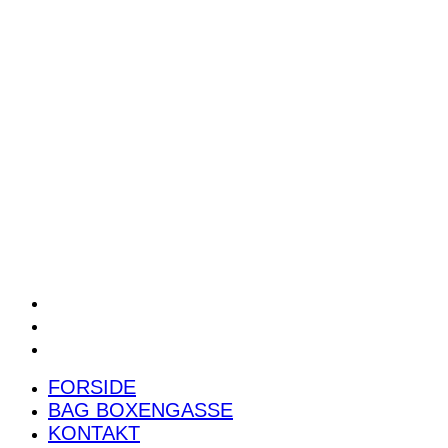
POWER RANKING
PODCAST
PRESSEMEDDELELSER
BILTEST
FORSIDE
BAG BOXENGASSE
KONTAKT
FORSIDE
BAG BOXENGASSE
KONTAKT