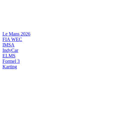
Videre
til
indhold
Le Mans 2026
FIA WEC
IMSA
IndyCar
ELMS
Formel 3
Karting
DANSK MOTORSPORT
INTERNATIONAL MOTORSPORT
ARTIKELSERIER