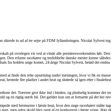
krede to ud af tre sejre på FDM Jyllandsringen. Nicolai Sylvest tog 
kab på overlegen vis ved at vinde alle premiereweekendens løb. Den 
en. Den erfarne racekører og tredobbelte danske mester kunne således fe
dsats fra holdets unge komet, 24-årige Nicolai Sylvest, betød det end
ed at finde den rette opsætning under træningen, hvor vi fik en masse r
eat, hentede fire pladser i andet heat og sluttede så igen etter i finale
 nedtone det. Træerne gror ikke ind i himlen, og pludselig kommer der 
old og en rigtig stærk bil. Det gælder kun om at fortsætte på det her niv
ede med bremserne i første heat, hvor den unge racerkører måtte tage 
ra start, men uden skyld blev ramt af en konkurrent i første sving. Ikke