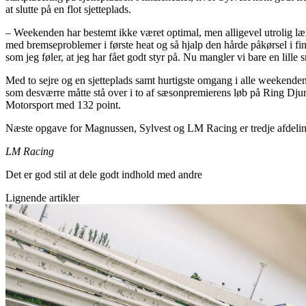
at slutte på en flot sjetteplads.
– Weekenden har bestemt ikke været optimal, men alligevel utrolig lærer
med bremseproblemer i første heat og så hjalp den hårde påkørsel i finale
som jeg føler, at jeg har fået godt styr på. Nu mangler vi bare en lille 
Med to sejre og en sjetteplads samt hurtigste omgang i alle weekende
som desværre måtte stå over i to af sæsonpremierens løb på Ring Dj
Motorsport med 132 point.
Næste opgave for Magnussen, Sylvest og LM Racing er tredje afdeli
LM Racing
Det er god stil at dele godt indhold med andre
Lignende artikler