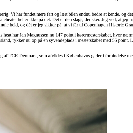
ig. Vi har fundet mere fart og lært bilen endnu bedre at kende, og det v
heatet heller ikke på det. Det er den slags, der sker. Jeg ved, at jeg har
smule held, og dét er jeg sikker på, at vi får til Copenhagen Historic Gran
ns heat har Jan Magnussen nu 147 point i kørermesterskabet, hvor nærm
ursland, rykker nu op på en syvendeplads i mesterskabet med 55 point.
ng af TCR Denmark, som afvikles i Københavns gader i forbindelse me