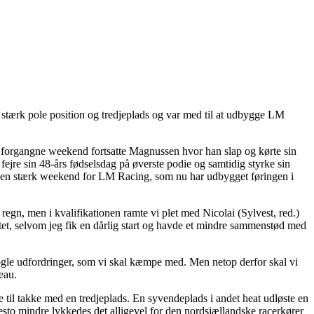
stærk pole position og tredjeplads og var med til at udbygge LM
forgangne weekend fortsatte Magnussen hvor han slap og kørte sin
jre sin 48-års fødselsdag på øverste podie og samtidig styrke sin
nu en stærk weekend for LM Racing, som nu har udbygget føringen i
egn, men i kvalifikationen ramte vi plet med Nicolai (Sylvest, red.)
heatet, selvom jeg fik en dårlig start og havde et mindre sammenstød med
nogle udfordringer, som vi skal kæmpe med. Men netop derfor skal vi
eau.
til takke med en tredjeplads. En syvendeplads i andet heat udløste en
 desto mindre lykkedes det alligevel for den nordsjællandske racerkører