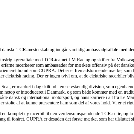
t danske TCR-mesterskab og indgår samtidig ambassadøraftale med den
n treårig køreraftale med TCR-teamet LM Racing og skifter fra Volksw
erfarne racerkører som ambassadør for mærkets offensiv på det dansk
eorienteret brand som CUPRA. Det er et fremadstormende mærke, som 
 elektrisk racing. Der er ingen tvivl om, at de elektriske racerbiler bl
eat, er mærket i dag skilt ud i en selvstændig division, som egenhændi
netop er introduceret i Danmark, og som både kommer med en traditi
e dansk og international motorsport, og hans karriere i alt fra Le Ma
er stolte af at kunne præsentere ham som del af vores hold. Vi er et rig
en komplet ny racerbil til den verdensomspændende TCR-serie, og to af
g til foråret. CUPRA er desuden det første mærke, som har tilsluttet 