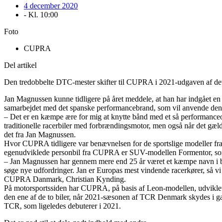
4 december 2020
- Kl.
10:00
Foto
CUPRA
Del artikel
Den tredobbelte DTC-mester skifter til CUPRA i 2021-udgaven af de
Jan Magnussen kunne tidligere på året meddele, at han har indgået e
samarbejdet med det spanske performancebrand, som vil anvende den 
– Det er en kæmpe ære for mig at knytte bånd med et så performanc
traditionelle racerbiler med forbrændingsmotor, men også når det gælder
det fra Jan Magnussen.
Hvor CUPRA tidligere var benævnelsen for de sportslige modeller fra S
egenudviklede personbil fra CUPRA er SUV-modellen Formentor, som 
– Jan Magnussen har gennem mere end 25 år været et kæmpe navn i båd
søge nye udfordringer. Jan er Europas mest vindende racerkører, så vi 
CUPRA Danmark, Christian Kynding.
På motorsportssiden har CUPRA, på basis af Leon-modellen, udviklet 
den ene af de to biler, når 2021-sæsonen af TCR Denmark skydes i gan
TCR, som ligeledes debuterer i 2021.