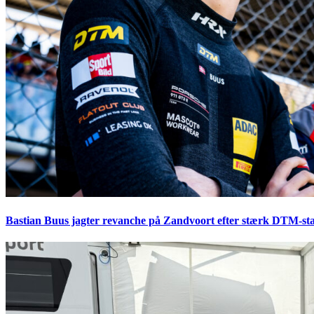
Bastian Buus jagter revanche på Zandvoort efter stærk DTM-sta