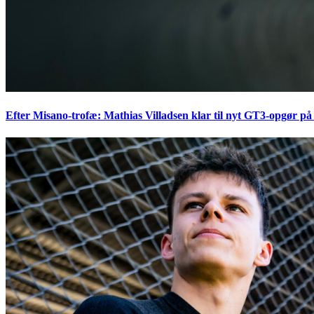
Efter Misano-trofæ: Mathias Villadsen klar til nyt GT3-opgør på