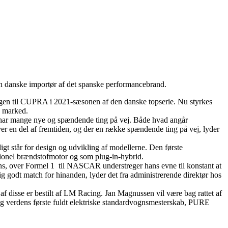
 danske importør af det spanske performancebrand.
agen til CUPRA i 2021-sæsonen af den danske topserie. Nu styrkes
e marked.
har mange nye og spændende ting på vej. Både hvad angår
iver en del af fremtiden, og der en række spændende ting på vej, lyder
gt står for design og udvikling af modellerne. Den første
onel brændstofmotor og som plug-in-hybrid.
ns, over Formel 1 til NASCAR understreger hans evne til konstant at
tig godt match for hinanden, lyder det fra administrerende direktør hos
 disse er bestilt af LM Racing. Jan Magnussen vil være bag rattet af
sig verdens første fuldt elektriske standardvognsmesterskab, PURE