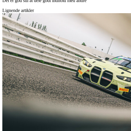
Det er god stil at dele godt indhold med andre
Lignende artikler