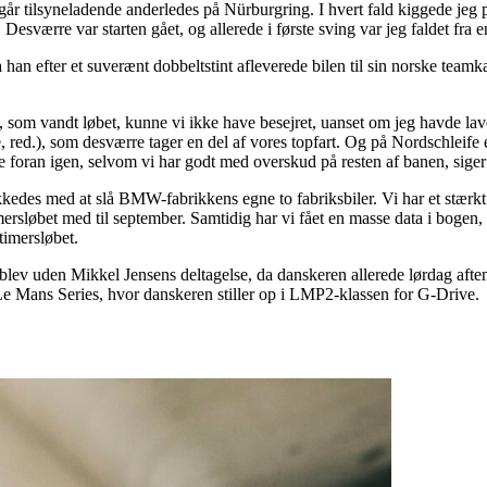
år tilsyneladende anderledes på Nürburgring. I hvert fald kiggede jeg 
e. Desværre var starten gået, og allerede i første sving var jeg faldet fr
da han efter et suverænt dobbeltstint afleverede bilen til sin norske te
om vandt løbet, kunne vi ikke have besejret, uanset om jeg havde lavet
ed.), som desværre tager en del af vores topfart. Og på Nordschleife er
 foran igen, selvom vi har godt med overskud på resten af banen, sige
lykkedes med at slå BMW-fabrikkens egne to fabriksbiler. Vi har et stæ
imersløbet med til september. Samtidig har vi fået en masse data i boge
timersløbet.
lev uden Mikkel Jensens deltagelse, da danskeren allerede lørdag aften 
 Mans Series, hvor danskeren stiller op i LMP2-klassen for G-Drive.