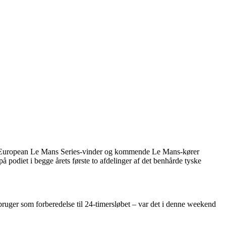
nde European Le Mans Series-vinder og kommende Le Mans-kører
odiet i begge årets første to afdelinger af det benhårde tyske
uger som forberedelse til 24-timersløbet – var det i denne weekend