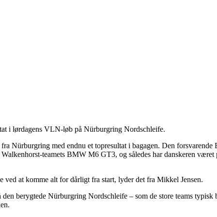
ultat i lørdagens VLN-løb på Nürburgring Nordschleife.
jse fra Nürburgring med endnu et topresultat i bagagen. Den forsvare
i Walkenhorst-teamets BMW M6 GT3, og således har danskeren været på p
ved at komme alt for dårligt fra start, lyder det fra Mikkel Jensen.
den berygtede Nürburgring Nordschleife – som de store teams typisk br
len.