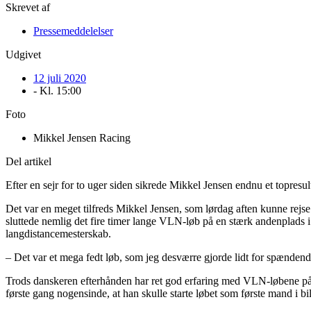
Skrevet af
Pressemeddelelser
Udgivet
12 juli 2020
- Kl.
15:00
Foto
Mikkel Jensen Racing
Del artikel
Efter en sejr for to uger siden sikrede Mikkel Jensen endnu et topres
Det var en meget tilfreds Mikkel Jensen, som lørdag aften kunne re
sluttede nemlig det fire timer lange VLN-løb på en stærk andenplads 
langdistancemesterskab.
– Det var et mega fedt løb, som jeg desværre gjorde lidt for spændende 
Trods danskeren efterhånden har ret god erfaring med VLN-løbene på 
første gang nogensinde, at han skulle starte løbet som første mand i bi