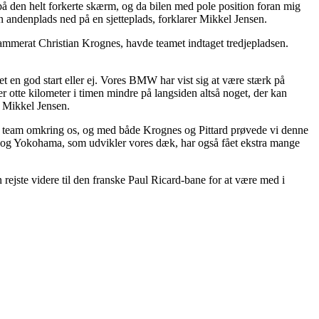
på den helt forkerte skærm, og da bilen med pole position foran mig
a en andenplads ned på en sjetteplads, forklarer Mikkel Jensen.
amkammerat Christian Krognes, havde teamet indtaget tredjepladsen.
 en god start eller ej. Vores BMW har vist sig at være stærk på
 otte kilometer i timen mindre på langsiden altså noget, der kan
r Mikkel Jensen.
rkt team omkring os, og med både Krognes og Pittard prøvede vi denne
n, og Yokohama, som udvikler vores dæk, har også fået ekstra mange
rejste videre til den franske Paul Ricard-bane for at være med i