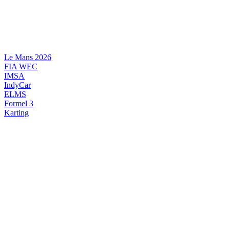
Videre
til
indhold
Le Mans 2026
FIA WEC
IMSA
IndyCar
ELMS
Formel 3
Karting
DANSK MOTORSPORT
INTERNATIONAL MOTORSPORT
ARTIKELSERIER