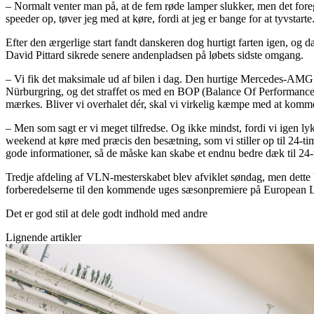
– Normalt venter man på, at de fem røde lamper slukker, men det foreg
speeder op, tøver jeg med at køre, fordi at jeg er bange for at tyvstart
Efter den ærgerlige start fandt danskeren dog hurtigt farten igen, og 
David Pittard sikrede senere andenpladsen på løbets sidste omgang.
– Vi fik det maksimale ud af bilen i dag. Den hurtige Mercedes-AMG, s
Nürburgring, og det straffet os med en BOP (Balance Of Performance, r
mærkes. Bliver vi overhalet dér, skal vi virkelig kæmpe med at komme
– Men som sagt er vi meget tilfredse. Og ikke mindst, fordi vi igen 
weekend at køre med præcis den besætning, som vi stiller op til 24-t
gode informationer, så de måske kan skabe et endnu bedre dæk til 24-
Tredje afdeling af VLN-mesterskabet blev afviklet søndag, men dette b
forberedelserne til den kommende uges sæsonpremiere på European Le
Det er god stil at dele godt indhold med andre
Lignende artikler