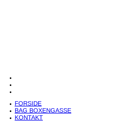
POWER RANKING
PODCAST
PRESSEMEDDELELSER
BILTEST
FORSIDE
BAG BOXENGASSE
KONTAKT
FORSIDE
BAG BOXENGASSE
KONTAKT