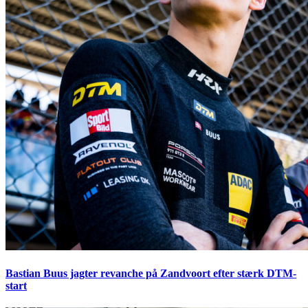
Bastian Buus jagter revanche på Zandvoort efter stærk DTM-
start