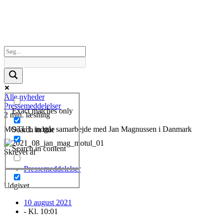
Alle nyheder
Pressemeddelelser
Exact matches only
2 min. læsning
MOTUL indgår samarbejde med Jan Magnussen i Danmark
Search in title
Search in content
Skrevet af
Pressemeddelelser
Udgivet
10 august 2021
- Kl.
10:01