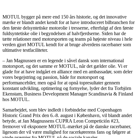
MOTUL bygger på mere end 150 års historie, og det innovative
mærke er blandt andet kendt for at have introduceret bilbranchen for
den første delsyntetiske motorolie i tresserne, efterfulgt af den første
fuldsyntetiske olie i begyndelsen af halvfjerdserne. Siden har de
tætte relationer med motorsporten og teams på højeste niveau i hele
verden gjort MOTUL kendt for at bruge alverdens racerbaner som
ultimative testfaciliteter.
– Jan Magnussen er en legende i såvel dansk som international
motorsport, og det samme er MOTUL, når det gælder olie. Vi er
glade for at have indgået en alliance med en ambassadør, som deler
vores begejstring og passion, både for motorsport og
performancebiler, men også for at opnå topresultater gennem
konstant udvikling, optimering og fornyelse, lyder det fra Torbjörn
Ekenstam, Business Development Manager Scandinavia & Finland
hos MOTUL.
Samarbejdet, som blev indledt i forbindelse med Copenhagen
Historic Grand Prix den 6.-8. august i København, vil blandt andet
betyde, at Jan Magnussens CUPRA Leon Competición #23,
fremover vil eksponere MOTUL-mærket på de danske racerbaner,
ligesom der vil være mulighed for racerkørerens fans og følgere at
vinde præmier fra MOTUL på de sociale kanaler.