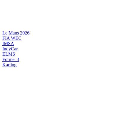
Videre
til
indhold
Le Mans 2026
FIA WEC
IMSA
IndyCar
ELMS
Formel 3
Karting
DANSK MOTORSPORT
INTERNATIONAL MOTORSPORT
ARTIKELSERIER