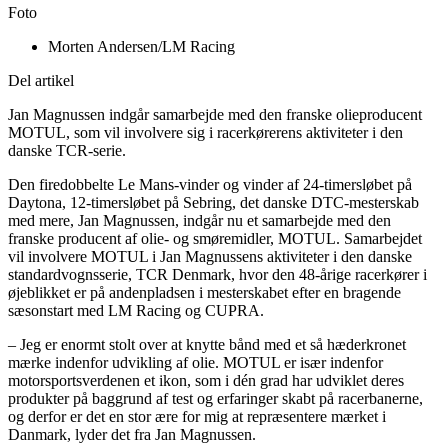
Foto
Morten Andersen/LM Racing
Del artikel
Jan Magnussen indgår samarbejde med den franske olieproducent
MOTUL, som vil involvere sig i racerkørerens aktiviteter i den
danske TCR-serie.
Den firedobbelte Le Mans-vinder og vinder af 24-timersløbet på
Daytona, 12-timersløbet på Sebring, det danske DTC-mesterskab
med mere, Jan Magnussen, indgår nu et samarbejde med den
franske producent af olie- og smøremidler, MOTUL. Samarbejdet
vil involvere MOTUL i Jan Magnussens aktiviteter i den danske
standardvognsserie, TCR Denmark, hvor den 48-årige racerkører i
øjeblikket er på andenpladsen i mesterskabet efter en bragende
sæsonstart med LM Racing og CUPRA.
– Jeg er enormt stolt over at knytte bånd med et så hæderkronet
mærke indenfor udvikling af olie. MOTUL er især indenfor
motorsportsverdenen et ikon, som i dén grad har udviklet deres
produkter på baggrund af test og erfaringer skabt på racerbanerne,
og derfor er det en stor ære for mig at repræsentere mærket i
Danmark, lyder det fra Jan Magnussen.