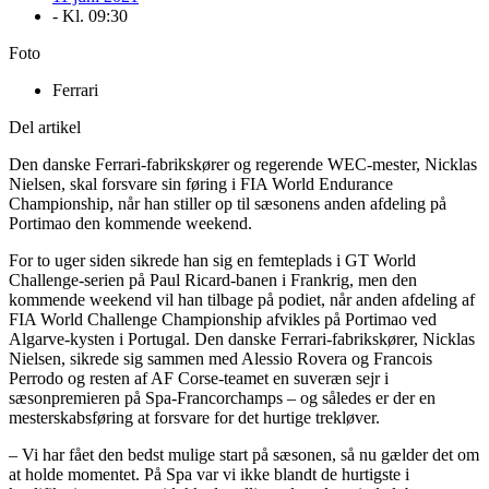
- Kl.
09:30
Foto
Ferrari
Del artikel
Den danske Ferrari-fabrikskører og regerende WEC-mester, Nicklas
Nielsen, skal forsvare sin føring i FIA World Endurance
Championship, når han stiller op til sæsonens anden afdeling på
Portimao den kommende weekend.
For to uger siden sikrede han sig en femteplads i GT World
Challenge-serien på Paul Ricard-banen i Frankrig, men den
kommende weekend vil han tilbage på podiet, når anden afdeling af
FIA World Challenge Championship afvikles på Portimao ved
Algarve-kysten i Portugal. Den danske Ferrari-fabrikskører, Nicklas
Nielsen, sikrede sig sammen med Alessio Rovera og Francois
Perrodo og resten af AF Corse-teamet en suveræn sejr i
sæsonpremieren på Spa-Francorchamps – og således er der en
mesterskabsføring at forsvare for det hurtige trekløver.
– Vi har fået den bedst mulige start på sæsonen, så nu gælder det om
at holde momentet. På Spa var vi ikke blandt de hurtigste i