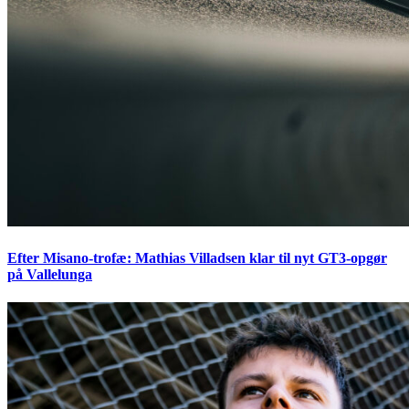
Efter Misano-trofæ: Mathias Villadsen klar til nyt GT3-opgør
på Vallelunga