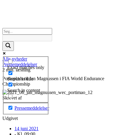
Alle nyheder
Pressemeddelelser
Exact matches only
2 min. læsning
Podieplads til Jan Magnussen i FIA World Endurance
Search in title
Championship
Search in content
Skrevet af
Pressemeddelelser
Udgivet
14 juni 2021
- Kl.
09:00