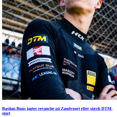
Bastian Buus jagter revanche på Zandvoort efter stærk DTM-
start