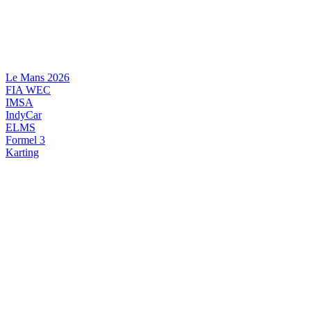
Videre
til
indhold
Le Mans 2026
FIA WEC
IMSA
IndyCar
ELMS
Formel 3
Karting
DANSK MOTORSPORT
INTERNATIONAL MOTORSPORT
ARTIKELSERIER