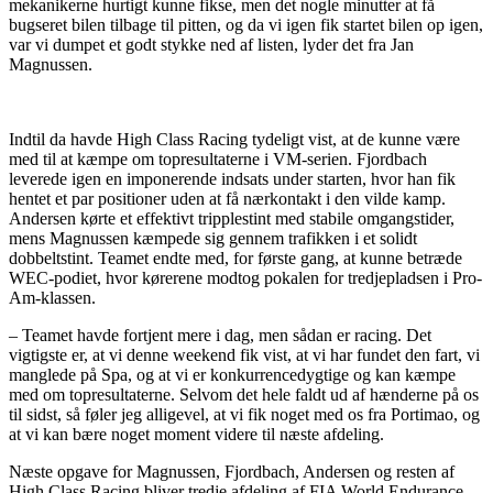
mekanikerne hurtigt kunne fikse, men det nogle minutter at få
bugseret bilen tilbage til pitten, og da vi igen fik startet bilen op igen,
var vi dumpet et godt stykke ned af listen, lyder det fra Jan
Magnussen.
Indtil da havde High Class Racing tydeligt vist, at de kunne være
med til at kæmpe om topresultaterne i VM-serien. Fjordbach
leverede igen en imponerende indsats under starten, hvor han fik
hentet et par positioner uden at få nærkontakt i den vilde kamp.
Andersen kørte et effektivt tripplestint med stabile omgangstider,
mens Magnussen kæmpede sig gennem trafikken i et solidt
dobbeltstint. Teamet endte med, for første gang, at kunne betræde
WEC-podiet, hvor kørerene modtog pokalen for tredjepladsen i Pro-
Am-klassen.
– Teamet havde fortjent mere i dag, men sådan er racing. Det
vigtigste er, at vi denne weekend fik vist, at vi har fundet den fart, vi
manglede på Spa, og at vi er konkurrencedygtige og kan kæmpe
med om topresultaterne. Selvom det hele faldt ud af hænderne på os
til sidst, så føler jeg alligevel, at vi fik noget med os fra Portimao, og
at vi kan bære noget moment videre til næste afdeling.
Næste opgave for Magnussen, Fjordbach, Andersen og resten af
High Class Racing bliver tredje afdeling af FIA World Endurance