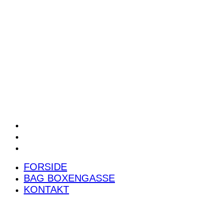
POWER RANKING
PODCAST
PRESSEMEDDELELSER
BILTEST
FORSIDE
BAG BOXENGASSE
KONTAKT
FORSIDE
BAG BOXENGASSE
KONTAKT