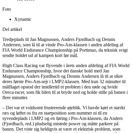
Foto
Xynamic
Del artikel
Tredjeplads til Jan Magnussen, Anders Fjordbach og Dennis
Andersen, som lå til at vinde Pro-Am-klassen i anden afdeling af
FIA World Endurance Championship på Portimao, da teknisk svigt
sendte holdet ud af kampen kort før mål.
High Class Racing var flyvende i årets anden afdeling af FIA World
Endurance Championship, hvor det danske hold med Jan
Magnussen, Anders Fjordbach og Dennis Andersen lå til at sikre
deres første Pro-Am-sejr i LMP2-klassen. Med kun 32 minutter til
målflaget opstod der imidlertid et problem i den røde og hvide
Oreca-racer, som fik bilen til at bryde ned og holde stille på banen i
flere minutter.
– Det var et voldsomt frustrerende øjeblik. Vi havde kørt et stærkt
ræs og løftet os fra en startposition som nummer ni til en
syvendeplads i LMP2 og en føring i Pro-Am-klassen, da Anders
(Fjordbach, red.) pludselig mistede power og måtte parkere på
banen. Det viste sig heldigvis at være et elektrisk problem, som