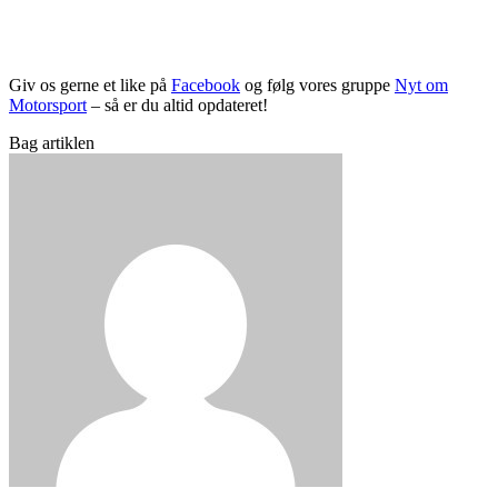
Giv os gerne et like på
Facebook
og følg vores gruppe
Nyt om
Motorsport
– så er du altid opdateret!
Bag artiklen