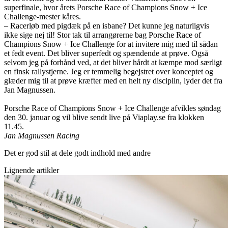
superfinale, hvor årets Porsche Race of Champions Snow + Ice
Challenge-mester kåres.
– Racerløb med pigdæk på en isbane? Det kunne jeg naturligvis
ikke sige nej til! Stor tak til arrangørerne bag Porsche Race of
Champions Snow + Ice Challenge for at invitere mig med til sådan
et fedt event. Det bliver superfedt og spændende at prøve. Også
selvom jeg på forhånd ved, at det bliver hårdt at kæmpe mod særligt
en finsk rallystjerne. Jeg er temmelig begejstret over konceptet og
glæder mig til at prøve kræfter med en helt ny disciplin, lyder det fra
Jan Magnussen.
Porsche Race of Champions Snow + Ice Challenge afvikles søndag
den 30. januar og vil blive sendt live på Viaplay.se fra klokken
11.45.
Jan Magnussen Racing
Det er god stil at dele godt indhold med andre
Lignende artikler