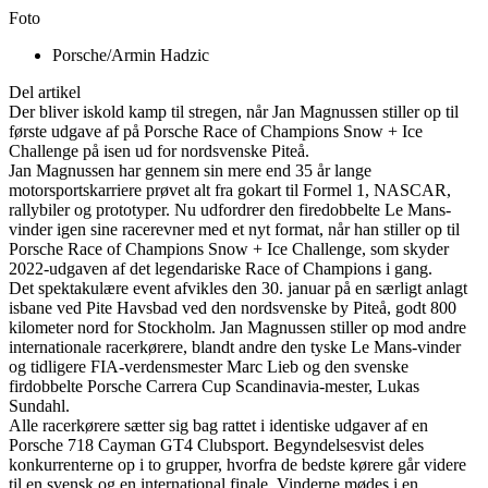
Foto
Porsche/Armin Hadzic
Del artikel
Der bliver iskold kamp til stregen, når Jan Magnussen stiller op til
første udgave af på Porsche Race of Champions Snow + Ice
Challenge på isen ud for nordsvenske Piteå.
Jan Magnussen har gennem sin mere end 35 år lange
motorsportskarriere prøvet alt fra gokart til Formel 1, NASCAR,
rallybiler og prototyper. Nu udfordrer den firedobbelte Le Mans-
vinder igen sine racerevner med et nyt format, når han stiller op til
Porsche Race of Champions Snow + Ice Challenge, som skyder
2022-udgaven af det legendariske Race of Champions i gang.
Det spektakulære event afvikles den 30. januar på en særligt anlagt
isbane ved Pite Havsbad ved den nordsvenske by Piteå, godt 800
kilometer nord for Stockholm. Jan Magnussen stiller op mod andre
internationale racerkørere, blandt andre den tyske Le Mans-vinder
og tidligere FIA-verdensmester Marc Lieb og den svenske
firdobbelte Porsche Carrera Cup Scandinavia-mester, Lukas
Sundahl.
Alle racerkørere sætter sig bag rattet i identiske udgaver af en
Porsche 718 Cayman GT4 Clubsport. Begyndelsesvist deles
konkurrenterne op i to grupper, hvorfra de bedste kørere går videre
til en svensk og en international finale. Vinderne mødes i en