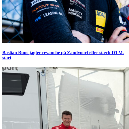
Bastian Buus jagter revanche på Zandvoort efter stærk DTM-
start