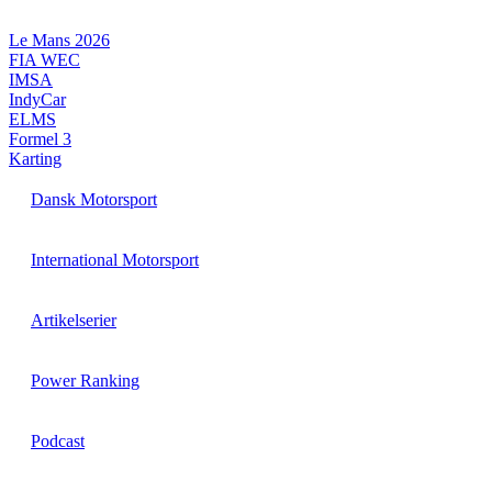
Videre
til
Le Mans 2026
indhold
FIA WEC
IMSA
IndyCar
ELMS
Formel 3
Karting
Dansk Motorsport
International Motorsport
Artikelserier
Power Ranking
Podcast