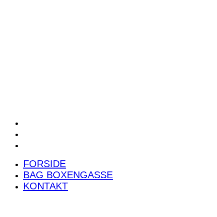
POWER RANKING
PODCAST
PRESSEMEDDELELSER
BILTEST
FORSIDE
BAG BOXENGASSE
KONTAKT
FORSIDE
BAG BOXENGASSE
KONTAKT