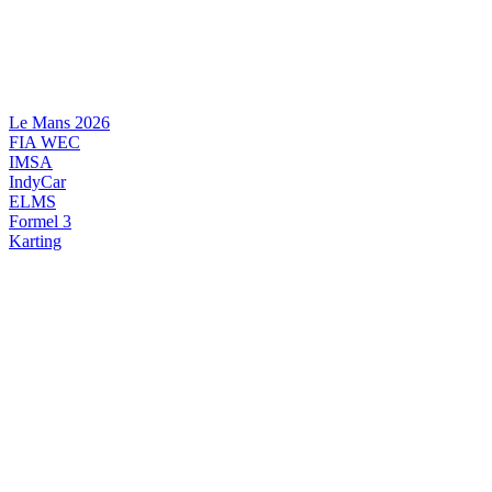
Videre
til
indhold
Le Mans 2026
FIA WEC
IMSA
IndyCar
ELMS
Formel 3
Karting
DANSK MOTORSPORT
INTERNATIONAL MOTORSPORT
ARTIKELSERIER