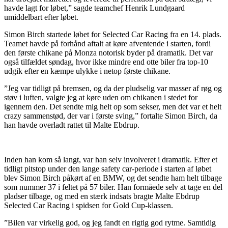
havde lagt for løbet,” sagde teamchef Henrik Lundgaard
umiddelbart efter løbet.
Simon Birch startede løbet for Selected Car Racing fra en 14. plads.
Teamet havde på forhånd aftalt at køre afventende i starten, fordi
den første chikane på Monza notorisk byder på dramatik. Det var
også tilfældet søndag, hvor ikke mindre end otte biler fra top-10
udgik efter en kæmpe ulykke i netop første chikane.
”Jeg var tidligt på bremsen, og da der pludselig var masser af røg og
støv i luften, valgte jeg at køre uden om chikanen i stedet for
igennem den. Det sendte mig helt op som sekser, men det var et helt
crazy sammenstød, der var i første sving,” fortalte Simon Birch, da
han havde overladt rattet til Malte Ebdrup.
Inden han kom så langt, var han selv involveret i dramatik. Efter et
tidligt pitstop under den lange safety car-periode i starten af løbet
blev Simon Birch påkørt af en BMW, og det sendte ham helt tilbage
som nummer 37 i feltet på 57 biler. Han formåede selv at tage en del
pladser tilbage, og med en stærk indsats bragte Malte Ebdrup
Selected Car Racing i spidsen for Gold Cup-klassen.
”Bilen var virkelig god, og jeg fandt en rigtig god rytme. Samtidig