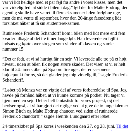
var vi lidt heldige med et par fejl fra andre i vores klasse, men det
var virkelig fedt at sidde i bilen i dag,” lød det fra Malte Ebdrup, der
egentlig skulle have været til flere eksamener i den forløbne uge,
men de må vente til september, hvor den 20-årige farsødreng lidt
forsinket håber at få sin studentereksamen.
Rutinerede Frederik Schandorff kom i bilen med lidt mere end fem
kvarter tilbage af det tre timer lange løb. Han leverede en fejlfri
indsats og kørte over stregen som vinder af klassen og samlet
nummer 15.
”Det er fedt, at vi så hurtigt får en sejr. Vi leverede alle tre på et højt
niveau, uden at bilen fik nogen større skader. Det viser, at vi er helt
klar til 24-timersløbet på Spa om fire uger, der er sæsonens
højdepunkt for os, så det glæder jeg mig virkelig til,” sagde Frederik
Schandorff.
”Løbet på Monza var en vigtig del af vores forberedelse til Spa. Jeg
havde på forhånd håbet, at vi kunne komme på podiet. Nu tager vi
hjem med en sejr. Det er helt fantastisk for vores projekt, og det
beviser også, at vi har gjort det rigtige ved at give de to unge talenter
Simon Birch og Malte Ebdrup chancen ved siden af rutinerede
Frederik Schandorff,” sagde Henrik Lundgaard efter løbet.
24-timersløbet på Spa køres i weekenden den 27. og 28. juni.
Til det