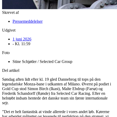
Skrevet af
Pressemeddelelser
Udgivet
1 juni 2026
- Kl.
11:59
Foto
Stine Schjøtler / Selected Car Group
Del artikel
Søndag aften lidt efter kl. 19 gled Dannebrog til tops på den
legendariske Monza-bane i udkanten af Milano. Øverst på podiet i
Gold Cup stod Simon Birch (Ikast), Malte Ebdrup (Farsø) og
Frederik Schandorff (Rønde) fra Selected Car Racing. Efter en
helstøbt indsats hentede det danske team sin første internationale
sejr.
”Det er helt fantastisk at vinde allerede i vores andet løb. Kørerne
har arbejdet målrettet og leverede til perfektion på den strategi, vi