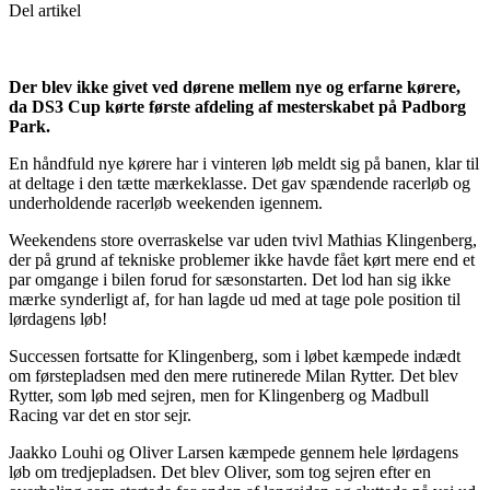
Del artikel
Der blev ikke givet ved dørene mellem nye og erfarne kørere,
da DS3 Cup kørte første afdeling af mesterskabet på Padborg
Park.
En håndfuld nye kørere har i vinteren løb meldt sig på banen, klar til
at deltage i den tætte mærkeklasse. Det gav spændende racerløb og
underholdende racerløb weekenden igennem.
Weekendens store overraskelse var uden tvivl Mathias Klingenberg,
der på grund af tekniske problemer ikke havde fået kørt mere end et
par omgange i bilen forud for sæsonstarten. Det lod han sig ikke
mærke synderligt af, for han lagde ud med at tage pole position til
lørdagens løb!
Successen fortsatte for Klingenberg, som i løbet kæmpede indædt
om førstepladsen med den mere rutinerede Milan Rytter. Det blev
Rytter, som løb med sejren, men for Klingenberg og Madbull
Racing var det en stor sejr.
Jaakko Louhi og Oliver Larsen kæmpede gennem hele lørdagens
løb om tredjepladsen. Det blev Oliver, som tog sejren efter en