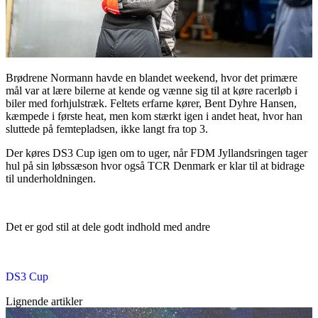
Brødrene Normann havde en blandet weekend, hvor det primære
mål var at lære bilerne at kende og vænne sig til at køre racerløb i
biler med forhjulstræk. Feltets erfarne kører, Bent Dyhre Hansen,
kæmpede i første heat, men kom stærkt igen i andet heat, hvor han
sluttede på femtepladsen, ikke langt fra top 3.
Der køres DS3 Cup igen om to uger, når FDM Jyllandsringen tager
hul på sin løbssæson hvor også TCR Denmark er klar til at bidrage
til underholdningen.
Det er god stil at dele godt indhold med andre
DS3 Cup
Lignende artikler