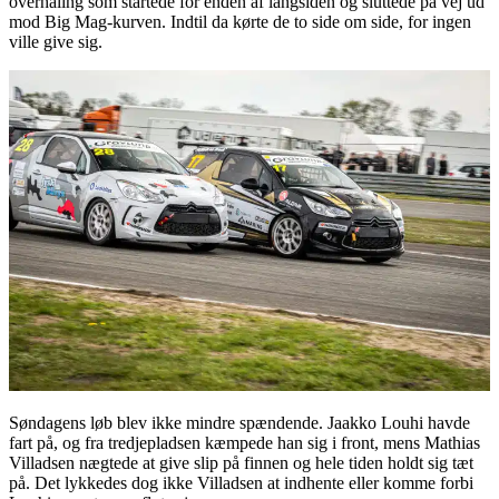
overhaling som startede for enden af langsiden og sluttede på vej ud
mod Big Mag-kurven. Indtil da kørte de to side om side, for ingen
ville give sig.
Søndagens løb blev ikke mindre spændende. Jaakko Louhi havde
fart på, og fra tredjepladsen kæmpede han sig i front, mens Mathias
Villadsen nægtede at give slip på finnen og hele tiden holdt sig tæt
på. Det lykkedes dog ikke Villadsen at indhente eller komme forbi