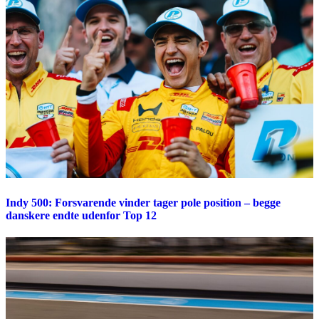
Indy 500: Forsvarende vinder tager pole position – begge
danskere endte udenfor Top 12