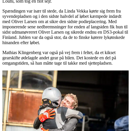
Louhi, som tog en flot sejr.
Spændingen var især til stede, da Linda Vekka kørte sig frem fra
syvendepladsen og i den sidste halvdel af løbet kæmpede indædt
med Oliver Larsen om at sikre den sidste podieplacering. Med
imponerende sene nedbremsninger for enden af langsiden fik hun til
sidst udmanøvreret Oliver Larsen og sikrede endnu en DS3-pokal til
Finland. Jublen var da også stor, da de to finske kørere lykønskede
hinanden efter løbet.
Mathias Klingenberg var også på vej frem i feltet, da et kikset
gearskifte ødelagde andet gear på bilen. Det kostede en del på
omgangstiden, så han måtte tage til takke med sjettepladsen.