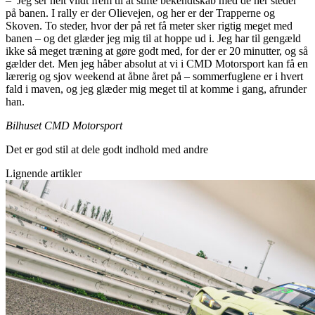
– Jeg ser helt vildt frem til at stifte bekendtskab med de her steder
på banen. I rally er der Olievejen, og her er der Trapperne og
Skoven. To steder, hvor der på ret få meter sker rigtig meget med
banen – og det glæder jeg mig til at hoppe ud i. Jeg har til gengæld
ikke så meget træning at gøre godt med, for der er 20 minutter, og så
gælder det. Men jeg håber absolut at vi i CMD Motorsport kan få en
lærerig og sjov weekend at åbne året på – sommerfuglene er i hvert
fald i maven, og jeg glæder mig meget til at komme i gang, afrunder
han.
Bilhuset CMD Motorsport
Det er god stil at dele godt indhold med andre
Lignende artikler