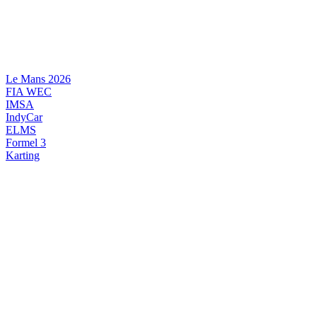
Videre
til
indhold
Le Mans 2026
FIA WEC
IMSA
IndyCar
ELMS
Formel 3
Karting
DANSK MOTORSPORT
INTERNATIONAL MOTORSPORT
ARTIKELSERIER