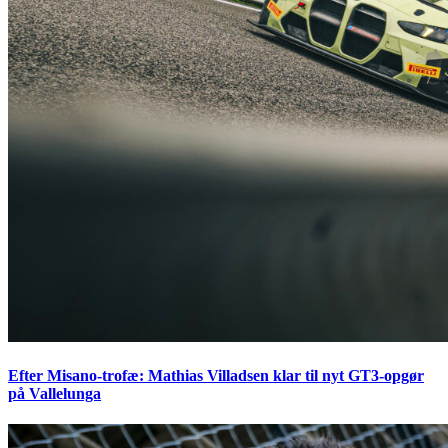
Efter Misano-trofæ: Mathias Villadsen klar til nyt GT3-opgør
på Vallelunga