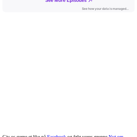
Giv os gerne et like på
Facebook
og følg vores gruppe
Nyt om