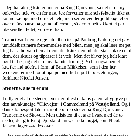
– Jeg har aldrig kørt en meter på Ring Djursland, så det er en ny
oplevelse hele vejen for mig. Jeg forventer mig selvfølgelig ikke at
kunne kæmpe med om det hele, men serien vender jo tilbage efter
over et års pause på grund af corona, så der er helt sikkert et par
ubekendte i feltet, vurderer han.
Teamet var i denne uge ude til en test på Padborg Park, og det gav
umiddelbart mere fornemmelse med bilen, men jeg skal lære meget.
Jeg har altid været én af dem, der kører den bil, der står – ikke én af
dem, der skruer og tilpasser i ét væk. Men det bliver jeg helt klart
nødt til her, og det er et nyt kapitel for mig. Vi har også hentet
kræfter ind udefra i form af Brian Mikkelsen, som i den her
weekend er med for at hjælpe med lidt input til opsætningen,
forklarer Nicolai Jensen.
Stederne, alle taler om
I rally er ét af de steder, hvor der oftest er kaos på en rallyprøve på
den navnkundige “Olievejen” i Gammelrand på Vestsjælland. Og i
dansk banesport taler man ofte om to steder på Ring Djursland:
Trapperne og Skoven. Men udsigten til at tage livtag med de to
steder, der gør Ring Djursland unik, er ikke noget, som Nicolai
Jensen ligger søvnløs over.