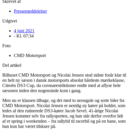
Skrevet af
Pressemeddelelser
Udgivet
4 juni 2021
- Kl.
07:34
Foto
CMD Motorsport
Del artikel
Bilhuset CMD Motorsport og Nicolai Jensen stod sidste forår klar til
en helt ny sæson i dansk motorsports absolut hårdeste mærkeklasse,
Citroën DS3 Cup, da coronarestriktioner endte med at aflyse hele
sæsonen inden den nogensinde kom i gang.
Men nu er klassen tilbage, og det med to neongule og sorte biler fra
CMD Motorsport. Nicolai Jensen er nemlig ny kører på holdet, som
ledes af den rutinerede DS3-kører Jacob Sevel. 41-årige Nicolai
Jensen kommer selv fra rallysporten, og han står derfor overfor lidt
af et spring i weekenden – fra rallybil til racerbil og på en bane, som
han kun har været tilskuer på.