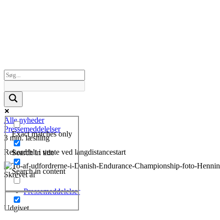
Alle nyheder
Pressemeddelelser
Exact matches only
3 min. læsning
Rekordfelt i vente ved langdistancestart
Search in title
Search in content
Skrevet af
Pressemeddelelser
Udgivet