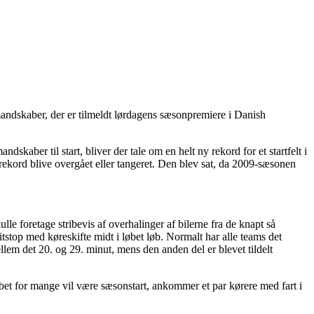
l mandskaber, der er tilmeldt lørdagens sæsonpremiere i Danish
aber til start, bliver der tale om en helt ny rekord for et startfelt i
rrekord blive overgået eller tangeret. Den blev sat, da 2009-sæsonen
le foretage stribevis af overhalinger af bilerne fra de knapt så
stop med køreskifte midt i løbet løb. Normalt har alle teams det
ellem det 20. og 29. minut, mens den anden del er blevet tildelt
et for mange vil være sæsonstart, ankommer et par kørere med fart i