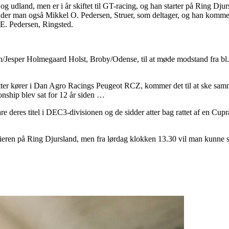
- og udland, men er i år skiftet til GT-racing, og han starter på Ring 
nder man også Mikkel O. Pedersen, Struer, som deltager, og han kommer 
E. Pedersen, Ringsted.
esper Holmegaard Holst, Broby/Odense, til at møde modstand fra bl
atter kører i Dan Agro Racings Peugeot RCZ, kommer det til at ske sam
nship blev sat for 12 år siden …
 deres titel i DEC3-divisionen og de sidder atter bag rattet af en Cupr
ieren på Ring Djursland, men fra lørdag klokken 13.30 vil man kunne 