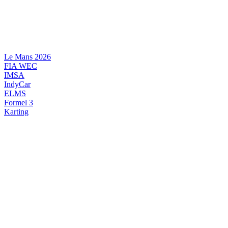
Videre
til
indhold
Le Mans 2026
FIA WEC
IMSA
IndyCar
ELMS
Formel 3
Karting
DANSK MOTORSPORT
INTERNATIONAL MOTORSPORT
ARTIKELSERIER