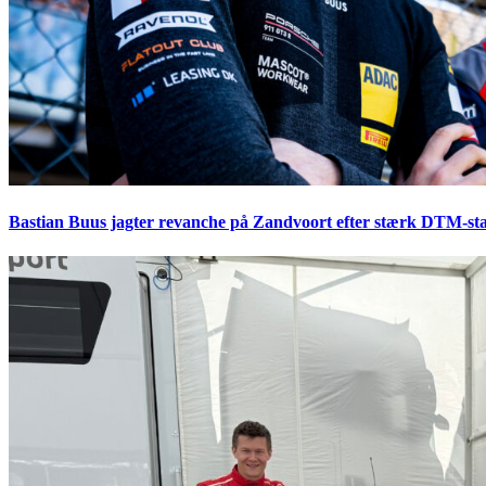
Bastian Buus jagter revanche på Zandvoort efter stærk DTM-sta