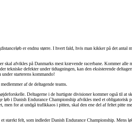
langdistanceløb er endnu større. I hvert fald, hvis man kikker på det anta
er skal afvikles på Danmarks mest krævende racerbane. Kommer alle mandsk
under tekniske defekter under tidtagningen, kan den eksisterende deltage
om under starterens kommando!
lle medlemmer af de deltagende teams.
eforskelle. Deltagerne i de hurtigste divisioner kommer også til at skul
nge løb i Danish Endurance Championship afvikles med et obligatorisk pit
men for at undgå trafikkaos i pitten, skal den ene del af feltet pitte m
t et stærkt felt, som indleder Danish Endurance Championship. Mens løb