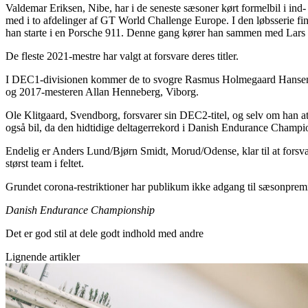
Valdemar Eriksen, Nibe, har i de seneste sæsoner kørt formelbil i ind
med i to afdelinger af GT World Challenge Europe. I den løbsserie fi
han starte i en Porsche 911. Denne gang kører han sammen med Lars 
De fleste 2021-mestre har valgt at forsvare deres titler.
I DEC1-divisionen kommer de to svogre Rasmus Holmegaard Hansen/J
og 2017-mesteren Allan Henneberg, Viborg.
Ole Klitgaard, Svendborg, forsvarer sin DEC2-titel, og selv om han 
også bil, da den hidtidige deltagerrekord i Danish Endurance Champio
Endelig er Anders Lund/Bjørn Smidt, Morud/Odense, klar til at forsvare
størst team i feltet.
Grundet corona-restriktioner har publikum ikke adgang til sæsonprem
Danish Endurance Championship
Det er god stil at dele godt indhold med andre
Lignende artikler