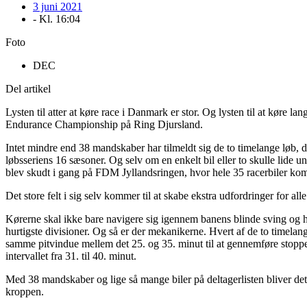
3 juni 2021
- Kl.
16:04
Foto
DEC
Del artikel
Lysten til atter at køre race i Danmark er stor. Og lysten til at køre 
Endurance Championship på Ring Djursland.
Intet mindre end 38 mandskaber har tilmeldt sig de to timelange løb, d
løbsseriens 16 sæsoner. Og selv om en enkelt bil eller to skulle lide 
blev skudt i gang på FDM Jyllandsringen, hvor hele 35 racerbiler k
Det store felt i sig selv kommer til at skabe ekstra udfordringer for a
Kørerne skal ikke bare navigere sig igennem banens blinde sving og højd
hurtigste divisioner. Og så er der mekanikerne. Hvert af de to timela
samme pitvindue mellem det 25. og 35. minut til at gennemføre stoppet, 
intervallet fra 31. til 40. minut.
Med 38 mandskaber og lige så mange biler på deltagerlisten bliver de
kroppen.