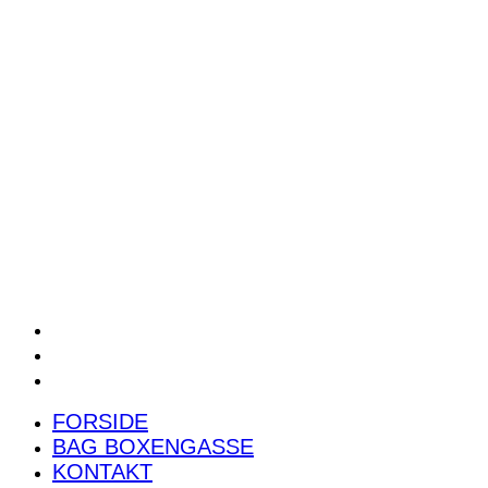
POWER RANKING
PODCAST
PRESSEMEDDELELSER
BILTEST
FORSIDE
BAG BOXENGASSE
KONTAKT
FORSIDE
BAG BOXENGASSE
KONTAKT