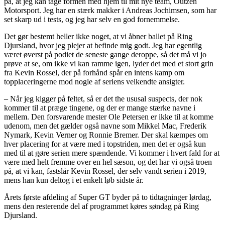
på, at jeg kan tage formen med hjem til mit nye team, Outzen
Motorsport. Jeg har en stærk makker i Andreas Jochimsen, som har
set skarp ud i tests, og jeg har selv en god fornemmelse.
Det gør bestemt heller ikke noget, at vi åbner ballet på Ring
Djursland, hvor jeg plejer at befinde mig godt. Jeg har egentlig
været øverst på podiet de seneste gange deroppe, så det må vi jo
prøve at se, om ikke vi kan ramme igen, lyder det med et stort grin
fra Kevin Rossel, der på forhånd spår en intens kamp om
topplaceringerne mod nogle af seriens velkendte ansigter.
– Når jeg kigger på feltet, så er det the ususal suspects, der nok
kommer til at præge tingene, og der er mange stærke navne i
mellem. Den forsvarende mester Ole Petersen er ikke til at komme
udenom, men det gælder også navne som Mikkel Mac, Frederik
Nymark, Kevin Verner og Ronnie Bremer. Der skal kæmpes om
hver placering for at være med i topstriden, men det er også kun
med til at gøre serien mere spændende. Vi kommer i hvert fald for at
være med helt fremme over en hel sæson, og det har vi også troen
på, at vi kan, fastslår Kevin Rossel, der selv vandt serien i 2019,
mens han kun deltog i et enkelt løb sidste år.
Årets første afdeling af Super GT byder på to tidtagninger lørdag,
mens den resterende del af programmet køres søndag på Ring
Djursland.