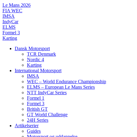
Videre
Le Mans 2026
til
FIA WEC
indhold
IMSA
IndyCar
ELMS
Formel 3
Karting
Dansk Motorsport
TCR Denmark
Nordic 4
Karting
International Motorsport
IMSA
WEC – World Endurance Championship
ELMS – European Le Mans Series
NTT IndyCar Series
Formel 1
Formel 3
British GT
GT World Challenge
24H Series
Artikelserier
Guides
Motorsport og uddannelse