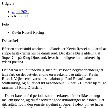
Udgivet
4 juni 2021
- Kl.
08:27
Foto
Kevin Rossel Racing
Del artikel
Efter en succesfuld weekend i udlandet er Kevin Rossel nu klar til at
slippe hestekræfter løs på dansk jord. Det sker i første afdeling af
Super GT på Ring Djursland, hvor han tidligere har markeret sig
yderst positivt.
Det har været lidt undervejs, men nu sæsonen begynder endeligt at
tage fart, og det betyder endnu en weekend bag rattet for Kevin
Rossel. Vejlenseren var senest i aktion på Paul Ricard-banen i
Sydfrankrig, og nu er det tid sæsondebut i Super GT i mere hjemlige
rammer på Ring Djursland.
– Det er bare en fed periode som racerkører, når der ikke er langt
mellem løbene, og du får serveret gode udfordringer hele tiden. Det
gik rigtigt godt i den seneste afdeling af Super Trofeo, og jeg håber