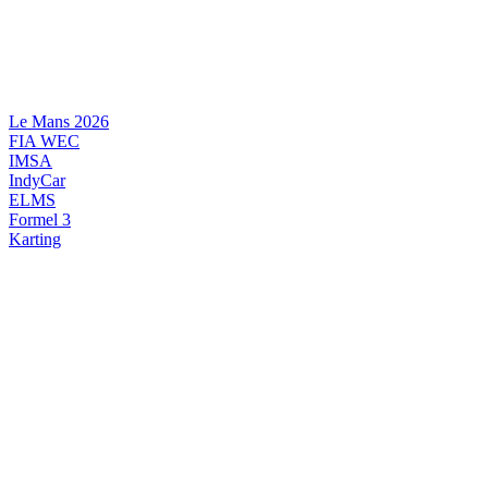
Videre
til
indhold
Le Mans 2026
FIA WEC
IMSA
IndyCar
ELMS
Formel 3
Karting
DANSK MOTORSPORT
INTERNATIONAL MOTORSPORT
ARTIKELSERIER