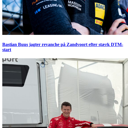
Bastian Buus jagter revanche på Zandvoort efter stærk DTM-
start