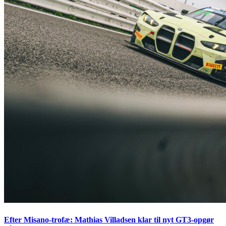
Efter Misano-trofæ: Mathias Villadsen klar til nyt GT3-opgør