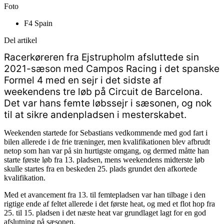
Foto
F4 Spain
Del artikel
Racerkøreren fra Ejstrupholm afsluttede sin
2021-sæson med Campos Racing i det spanske
Formel 4 med en sejr i det sidste af
weekendens tre løb på Circuit de Barcelona.
Det var hans femte løbssejr i sæsonen, og nok
til at sikre andenpladsen i mesterskabet.
Weekenden startede for Sebastians vedkommende med god fart i
bilen allerede i de frie træninger, men kvalifikationen blev afbrudt
netop som han var på sin hurtigste omgang, og dermed måtte han
starte første løb fra 13. pladsen, mens weekendens midterste løb
skulle startes fra en beskeden 25. plads grundet den afkortede
kvalifikation.
Med et avancement fra 13. til femtepladsen var han tilbage i den
rigtige ende af feltet allerede i det første heat, og med et flot hop fra
25. til 15. pladsen i det næste heat var grundlaget lagt for en god
afslutning på sæsonen.