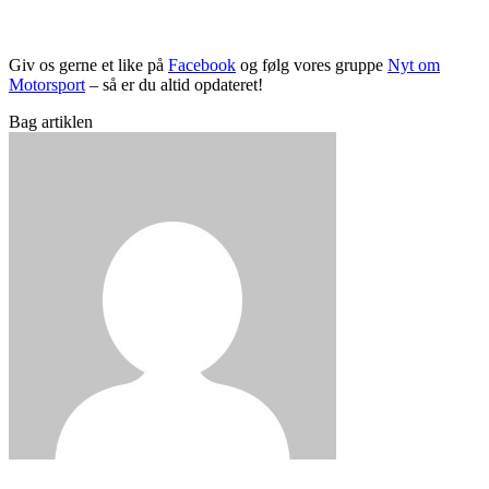
Giv os gerne et like på
Facebook
og følg vores gruppe
Nyt om
Motorsport
– så er du altid opdateret!
Bag artiklen