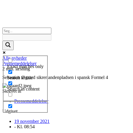
Alle nyheder
Pressemeddelelser
Exact matches only
2 min. læsning
Sebastian Øgaard sikrer andenpladsen i spansk Formel 4
Search in title
Search in content
Skrevet af
Pressemeddelelser
Udgivet
19 november 2021
- Kl.
08:54