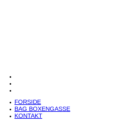
POWER RANKING
PODCAST
PRESSEMEDDELELSER
BILTEST
FORSIDE
BAG BOXENGASSE
KONTAKT
FORSIDE
BAG BOXENGASSE
KONTAKT