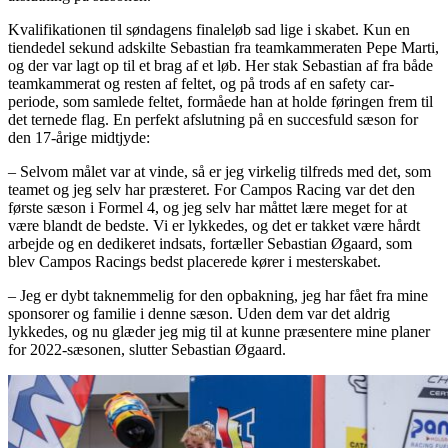
Kvalifikationen til søndagens finaleløb sad lige i skabet. Kun en
tiendedel sekund adskilte Sebastian fra teamkammeraten Pepe Marti,
og der var lagt op til et brag af et løb. Her stak Sebastian af fra både
teamkammerat og resten af feltet, og på trods af en safety car-
periode, som samlede feltet, formåede han at holde føringen frem til
det ternede flag. En perfekt afslutning på en succesfuld sæson for
den 17-årige midtjyde:
– Selvom målet var at vinde, så er jeg virkelig tilfreds med det, som
teamet og jeg selv har præsteret. For Campos Racing var det den
første sæson i Formel 4, og jeg selv har måttet lære meget for at
være blandt de bedste. Vi er lykkedes, og det er takket være hårdt
arbejde og en dedikeret indsats, fortæller Sebastian Øgaard, som
blev Campos Racings bedst placerede kører i mesterskabet.
– Jeg er dybt taknemmelig for den opbakning, jeg har fået fra mine
sponsorer og familie i denne sæson. Uden dem var det aldrig
lykkedes, og nu glæder jeg mig til at kunne præsentere mine planer
for 2022-sæsonen, slutter Sebastian Øgaard.