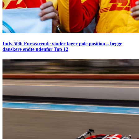
Indy 500: Forsvarende vinder tager pole position – begge
danskere endte udenfor Top 12