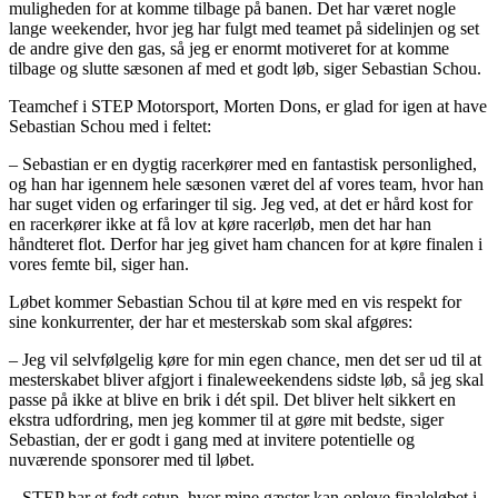
muligheden for at komme tilbage på banen. Det har været nogle
lange weekender, hvor jeg har fulgt med teamet på sidelinjen og set
de andre give den gas, så jeg er enormt motiveret for at komme
tilbage og slutte sæsonen af med et godt løb, siger Sebastian Schou.
Teamchef i STEP Motorsport, Morten Dons, er glad for igen at have
Sebastian Schou med i feltet:
– Sebastian er en dygtig racerkører med en fantastisk personlighed,
og han har igennem hele sæsonen været del af vores team, hvor han
har suget viden og erfaringer til sig. Jeg ved, at det er hård kost for
en racerkører ikke at få lov at køre racerløb, men det har han
håndteret flot. Derfor har jeg givet ham chancen for at køre finalen i
vores femte bil, siger han.
Løbet kommer Sebastian Schou til at køre med en vis respekt for
sine konkurrenter, der har et mesterskab som skal afgøres:
– Jeg vil selvfølgelig køre for min egen chance, men det ser ud til at
mesterskabet bliver afgjort i finaleweekendens sidste løb, så jeg skal
passe på ikke at blive en brik i dét spil. Det bliver helt sikkert en
ekstra udfordring, men jeg kommer til at gøre mit bedste, siger
Sebastian, der er godt i gang med at invitere potentielle og
nuværende sponsorer med til løbet.
– STEP har et fedt setup, hvor mine gæster kan opleve finaleløbet i