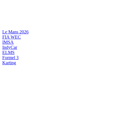
Videre
til
indhold
Le Mans 2026
FIA WEC
IMSA
IndyCar
ELMS
Formel 3
Karting
DANSK MOTORSPORT
INTERNATIONAL MOTORSPORT
ARTIKELSERIER