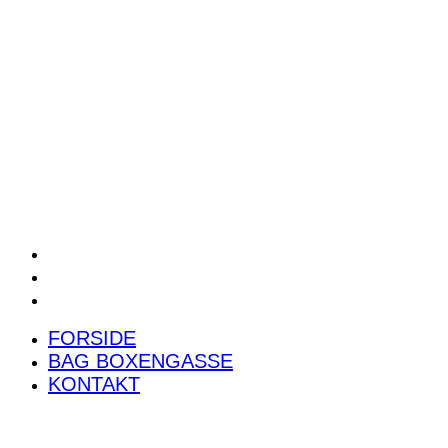
POWER RANKING
PODCAST
PRESSEMEDDELELSER
BILTEST
FORSIDE
BAG BOXENGASSE
KONTAKT
FORSIDE
BAG BOXENGASSE
KONTAKT