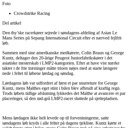
Foto
Crowdstrike Racing
Del artikel
Den thy’ske racerkører sejrede i søndagens afdeling af Asian Le
Mans Series på Sepang International Circuit efter et nærved fejlfrit
løb.
Sammen med sine amerikanske medkørere, Colin Braun og George
Kuntz, deltager den 20-årige Peugeot Juniorfabrikskører i det
asiatiske mesterskab i LMP2-kategorien. Efter at have vist stærke
takter i de frie træninger måtte trioen nøjes med at starte længere
nede i feltet til løbene lørdag og søndag.
Lørdagens løb var udfordret af først et par snurreture for George
Kuntz, mens Malthes eget stint i bilen blev afbrudt af kraftig regn.
Trods løbets tidlige afslutning lykkedes det Malthe at avancere et par
placeringer, så den rød-grå LMP2-racer sluttede på sjettepladsen.
Mens lørdagen ikke helt levede op til forventningerne, satte
søndagens løb kryds i alle felter på dagens tjekliste. Kuntz kørte et