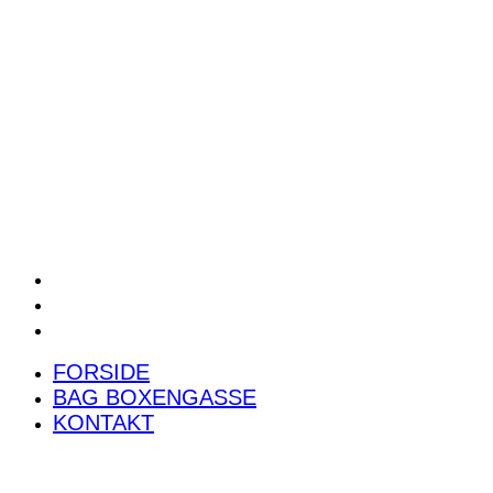
POWER RANKING
PODCAST
PRESSEMEDDELELSER
BILTEST
FORSIDE
BAG BOXENGASSE
KONTAKT
FORSIDE
BAG BOXENGASSE
KONTAKT