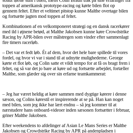
solidt første stint i bilen, mens Colin Braun trak på sine erfaringer fra
toppen af amerikansk prototype-racing og kørte bilen flot op
gennem feltet. Efter et veltimet pitstop kunne Malthe overtage bilen
og fortsætte jagten mod toppen af feltet.
Kombinationen af en velkomponeret strategi og en dansk racerkører
med ild i øjnene betød, at Malthe Jakobsen kunne køre Crowdstrike
Racing by APR-bilen over målstregen som vinder efter sammenlagt
fire timers racerløb.
– Det var et fedt løb. Ét af dem, hvor det hele bare spillede til vores
fordel, og hvor vi var i stand til at udnytte mulighederne. George
kørte et flot løb, og Colin satte et vildt tempo for at få os bragt frem i
feltet, og så var det jo bare at køre ud og fortsætte arbejdet, fortæller
Malthe, som glæder sig over sin erfarne teamkammerat:
– Jeg har været heldig at køre sammen med dygtige kørere i denne
sæson, og Colins kørestil er inspirerende at se på. Han kan noget
med bilen, som jeg ikke har lært endnu – så jeg kommer til at
nærstudere hans onboard-videoer inden sæsonen fortsætter i februar,
griner Malthe Jakobsen.
Efter weekendens to afdelinger af Asian Le Mans Series er Malthe
Jakobsen og Crowdstrike Racing by APR på andenpladsen i