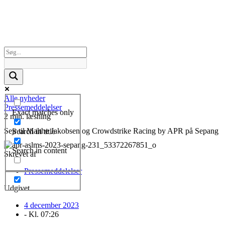
Alle nyheder
Pressemeddelelser
Exact matches only
2 min. læsning
Sejr til Malthe Jakobsen og Crowdstrike Racing by APR på Sepang
Search in title
Search in content
Skrevet af
Pressemeddelelser
Udgivet
4 december 2023
- Kl.
07:26