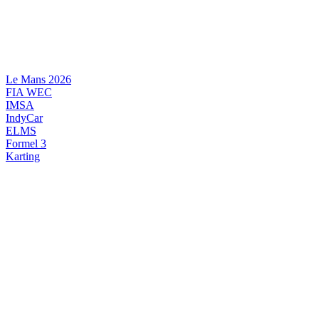
Videre
til
indhold
Le Mans 2026
FIA WEC
IMSA
IndyCar
ELMS
Formel 3
Karting
DANSK MOTORSPORT
INTERNATIONAL MOTORSPORT
ARTIKELSERIER