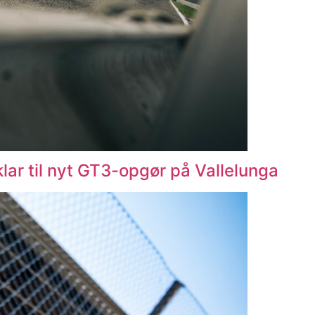
lar til nyt GT3-opgør på Vallelunga