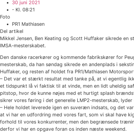
30 juni 2021
- Kl.
08:21
Foto
PR1 Mathiasen
Del artikel
Mikkel Jensen, Ben Keating og Scott Huffaker sikrede en s
IMSA-mesterskabet.
Den danske racerkører og kommende fabrikskører for Peuge
mesterskab, da han søndag sikrede en andenplads i sekst
Huffaker, og resten af holdet fra PR1/Mathiasen Motorspor
– Det var et stærkt resultat med tanke på, at vi egentlig 
et tidspunkt lå vi faktisk til at vinde, men en lidt uheldig 
pitstop, hvor de kunne nøjes med et hurtigt splash brænds
sikrer vores føring i det generelle LMP2-mesterskab, lyder 
– Hele holdet leverede igen en suveræn indsats, og det var 
at vi har en udfordring med vores fart, som vi skal have k
forhold til vores konkurrenter, men den begrænsede træning
derfor vi har en opgave foran os inden næste weekend.