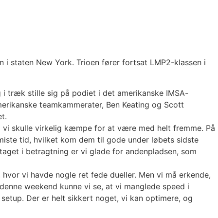
 i staten New York. Trioen fører fortsat LMP2-klassen i
 træk stille sig på podiet i det amerikanske IMSA-
merikanske teamkammerater, Ben Keating og Scott
t.
g vi skulle virkelig kæmpe for at være med helt fremme. På
 miste tid, hvilket kom dem til gode under løbets sidste
aget i betragtning er vi glade for andenpladsen, som
, hvor vi havde nogle ret fede dueller. Men vi må erkende,
l denne weekend kunne vi se, at vi manglede speed i
setup. Der er helt sikkert noget, vi kan optimere, og