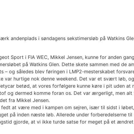
tærk andenplads i søndagens sekstimersløb på Watkins Glen
ot Sport i FIA WEC, Mikkel Jensen, kunne for anden gang i
imersløbet på Watkins Glen. Dette skete sammen med de a
ts – og således blev føringen i LMP2-mesterskabet forsvare
ikke var hurtige nok denne weekend. Det var et svært løb, o
safetycar betød, at vores forfølgere kunne køre i pit uden at
tof og dermed komme foran os. Det var ærgerligt, men alt t
det fra Mikkel Jensen.
fedt at være med i kampen om sejren, især til sidst i løbet
igget på inden næste løb. Allerede under forberedelserne ti
stid gjorde, at vi ikke turde satse for meget på et ændret 