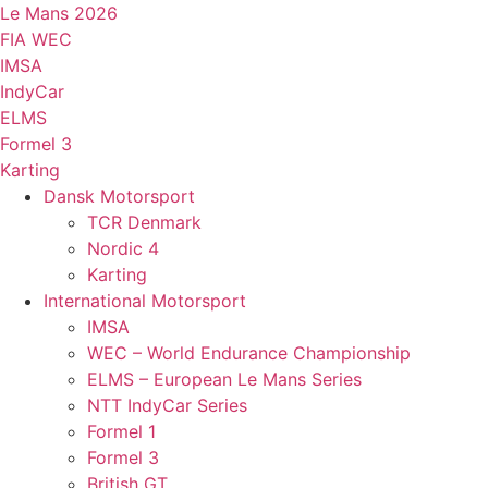
Videre
Le Mans 2026
til
FIA WEC
indhold
IMSA
IndyCar
ELMS
Formel 3
Karting
Dansk Motorsport
TCR Denmark
Nordic 4
Karting
International Motorsport
IMSA
WEC – World Endurance Championship
ELMS – European Le Mans Series
NTT IndyCar Series
Formel 1
Formel 3
British GT