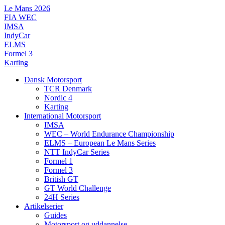
Videre
Le Mans 2026
til
FIA WEC
indhold
IMSA
IndyCar
ELMS
Formel 3
Karting
Dansk Motorsport
TCR Denmark
Nordic 4
Karting
International Motorsport
IMSA
WEC – World Endurance Championship
ELMS – European Le Mans Series
NTT IndyCar Series
Formel 1
Formel 3
British GT
GT World Challenge
24H Series
Artikelserier
Guides
Motorsport og uddannelse