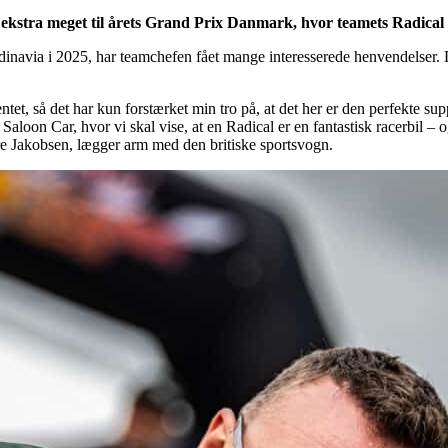
ekstra meget til årets Grand Prix Danmark, hvor teamets Radica
inavia i 2025, har teamchefen fået mange interesserede henvendelser. D
ntet, så det har kun forstærket min tro på, at det her er den perfekte 
aloon Car, hvor vi skal vise, at en Radical er en fantastisk racerbil – o
e Jakobsen, lægger arm med den britiske sportsvogn.