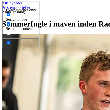
Alle nyheder
Pressemeddelelser
Exact matches only
2 min. læsning
Search in title
Sommerfugle i maven inden Rad
Search in content