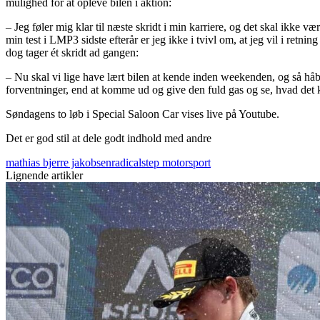
mulighed for at opleve bilen i aktion:
– Jeg føler mig klar til næste skridt i min karriere, og det skal ikk
min test i LMP3 sidste efterår er jeg ikke i tvivl om, at jeg vil i retn
dog tager ét skridt ad gangen:
– Nu skal vi lige have lært bilen at kende inden weekenden, og så håber 
forventninger, end at komme ud og give den fuld gas og se, hvad det 
Søndagens to løb i Special Saloon Car vises live på Youtube.
Det er god stil at dele godt indhold med andre
mathias bjerre jakobsen
radical
step motorsport
Lignende artikler