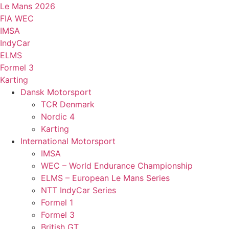
Videre
Le Mans 2026
til
FIA WEC
indhold
IMSA
IndyCar
ELMS
Formel 3
Karting
Dansk Motorsport
TCR Denmark
Nordic 4
Karting
International Motorsport
IMSA
WEC – World Endurance Championship
ELMS – European Le Mans Series
NTT IndyCar Series
Formel 1
Formel 3
British GT