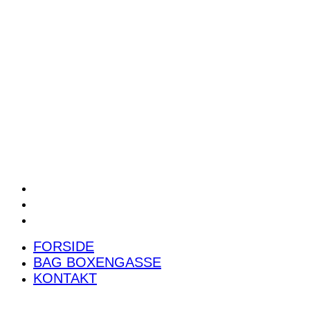
POWER RANKING
PODCAST
PRESSEMEDDELELSER
BILTEST
FORSIDE
BAG BOXENGASSE
KONTAKT
FORSIDE
BAG BOXENGASSE
KONTAKT