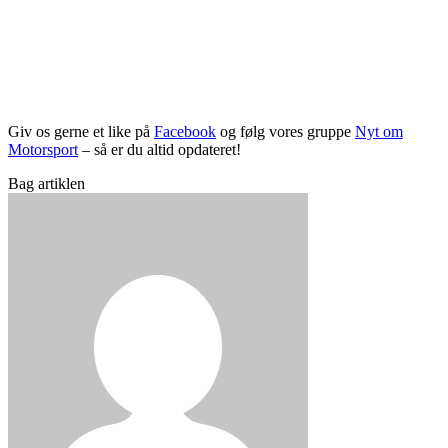
Giv os gerne et like på
Facebook
og følg vores gruppe
Nyt om
Motorsport
– så er du altid opdateret!
Bag artiklen