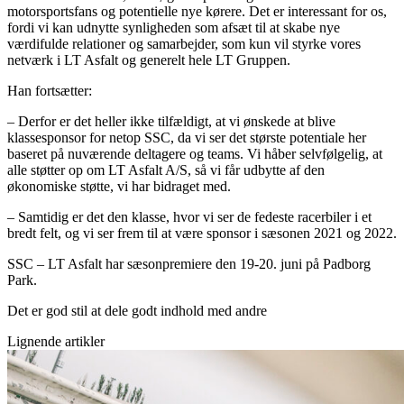
motorsportsfans og potentielle nye kørere. Det er interessant for os,
fordi vi kan udnytte synligheden som afsæt til at skabe nye
værdifulde relationer og samarbejder, som kun vil styrke vores
netværk i LT Asfalt og generelt hele LT Gruppen.
Han fortsætter:
– Derfor er det heller ikke tilfældigt, at vi ønskede at blive
klassesponsor for netop SSC, da vi ser det største potentiale her
baseret på nuværende deltagere og teams. Vi håber selvfølgelig, at
alle støtter op om LT Asfalt A/S, så vi får udbytte af den
økonomiske støtte, vi har bidraget med.
– Samtidig er det den klasse, hvor vi ser de fedeste racerbiler i et
bredt felt, og vi ser frem til at være sponsor i sæsonen 2021 og 2022.
SSC – LT Asfalt har sæsonpremiere den 19-20. juni på Padborg
Park.
Det er god stil at dele godt indhold med andre
Lignende artikler