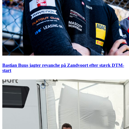
Bastian Buus jagter revanche på Zandvoort efter stærk DTM-
start