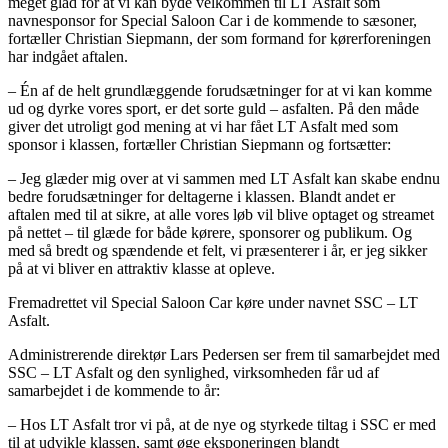
meget glad for at vi kan byde velkommen til LT Asfalt som
navnesponsor for Special Saloon Car i de kommende to sæsoner,
fortæller Christian Siepmann, der som formand for kørerforeningen
har indgået aftalen.
– Én af de helt grundlæggende forudsætninger for at vi kan komme
ud og dyrke vores sport, er det sorte guld – asfalten. På den måde
giver det utroligt god mening at vi har fået LT Asfalt med som
sponsor i klassen, fortæller Christian Siepmann og fortsætter:
– Jeg glæder mig over at vi sammen med LT Asfalt kan skabe endnu
bedre forudsætninger for deltagerne i klassen. Blandt andet er
aftalen med til at sikre, at alle vores løb vil blive optaget og streamet
på nettet – til glæde for både kørere, sponsorer og publikum. Og
med så bredt og spændende et felt, vi præsenterer i år, er jeg sikker
på at vi bliver en attraktiv klasse at opleve.
Fremadrettet vil Special Saloon Car køre under navnet SSC – LT
Asfalt.
Administrerende direktør Lars Pedersen ser frem til samarbejdet med
SSC – LT Asfalt og den synlighed, virksomheden får ud af
samarbejdet i de kommende to år:
– Hos LT Asfalt tror vi på, at de nye og styrkede tiltag i SSC er med
til at udvikle klassen, samt øge eksponeringen blandt