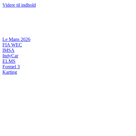
Videre til indhold
Le Mans 2026
FIA WEC
IMSA
IndyCar
ELMS
Formel 3
Karting
DANSK MOTORSPORT
INTERNATIONAL MOTORSPORT
ARTIKELSERIER