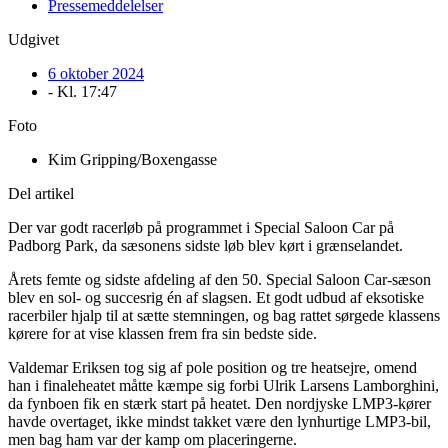
Pressemeddelelser
Udgivet
6 oktober 2024
- Kl.
17:47
Foto
Kim Gripping/Boxengasse
Del artikel
Der var godt racerløb på programmet i Special Saloon Car på
Padborg Park, da sæsonens sidste løb blev kørt i grænselandet.
Årets femte og sidste afdeling af den 50. Special Saloon Car-sæson
blev en sol- og succesrig én af slagsen. Et godt udbud af eksotiske
racerbiler hjalp til at sætte stemningen, og bag rattet sørgede klassens
kørere for at vise klassen frem fra sin bedste side.
Valdemar Eriksen tog sig af pole position og tre heatsejre, omend
han i finaleheatet måtte kæmpe sig forbi Ulrik Larsens Lamborghini,
da fynboen fik en stærk start på heatet. Den nordjyske LMP3-kører
havde overtaget, ikke mindst takket være den lynhurtige LMP3-bil,
men bag ham var der kamp om placeringerne.