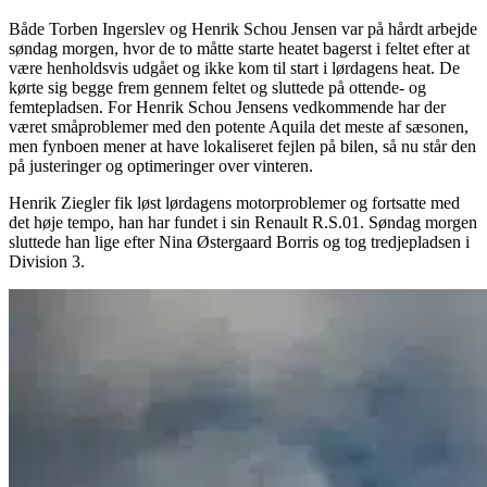
Både Torben Ingerslev og Henrik Schou Jensen var på hårdt arbejde
søndag morgen, hvor de to måtte starte heatet bagerst i feltet efter at
være henholdsvis udgået og ikke kom til start i lørdagens heat. De
kørte sig begge frem gennem feltet og sluttede på ottende- og
femtepladsen. For Henrik Schou Jensens vedkommende har der
været småproblemer med den potente Aquila det meste af sæsonen,
men fynboen mener at have lokaliseret fejlen på bilen, så nu står den
på justeringer og optimeringer over vinteren.
Henrik Ziegler fik løst lørdagens motorproblemer og fortsatte med
det høje tempo, han har fundet i sin Renault R.S.01. Søndag morgen
sluttede han lige efter Nina Østergaard Borris og tog tredjepladsen i
Division 3.