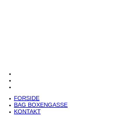
POWER RANKING
PODCAST
PRESSEMEDDELELSER
BILTEST
FORSIDE
BAG BOXENGASSE
KONTAKT
FORSIDE
BAG BOXENGASSE
KONTAKT