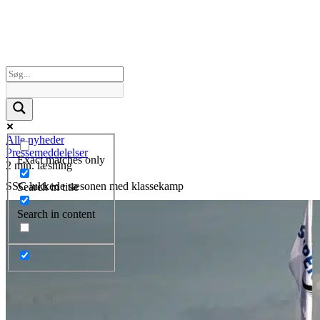
Alle nyheder
Pressemeddelelser
Exact matches only
2 min. læsning
SSC lukkede sæsonen med klassekamp
Search in title
Search in content