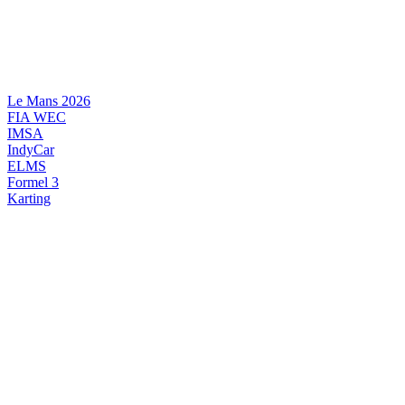
Videre
til
indhold
Le Mans 2026
FIA WEC
IMSA
IndyCar
ELMS
Formel 3
Karting
DANSK MOTORSPORT
INTERNATIONAL MOTORSPORT
ARTIKELSERIER