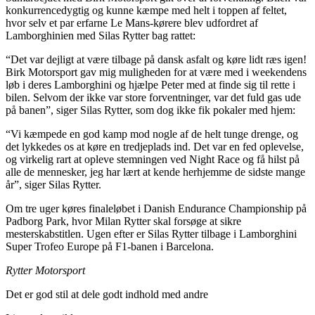
konkurrencedygtig og kunne kæmpe med helt i toppen af feltet,
hvor selv et par erfarne Le Mans-kørere blev udfordret af
Lamborghinien med Silas Rytter bag rattet:
“Det var dejligt at være tilbage på dansk asfalt og køre lidt ræs igen!
Birk Motorsport gav mig muligheden for at være med i weekendens
løb i deres Lamborghini og hjælpe Peter med at finde sig til rette i
bilen. Selvom der ikke var store forventninger, var det fuld gas ude
på banen”, siger Silas Rytter, som dog ikke fik pokaler med hjem:
“Vi kæmpede en god kamp mod nogle af de helt tunge drenge, og
det lykkedes os at køre en tredjeplads ind. Det var en fed oplevelse,
og virkelig rart at opleve stemningen ved Night Race og få hilst på
alle de mennesker, jeg har lært at kende herhjemme de sidste mange
år”, siger Silas Rytter.
Om tre uger køres finaleløbet i Danish Endurance Championship på
Padborg Park, hvor Milan Rytter skal forsøge at sikre
mesterskabstitlen. Ugen efter er Silas Rytter tilbage i Lamborghini
Super Trofeo Europe på F1-banen i Barcelona.
Rytter Motorsport
Det er god stil at dele godt indhold med andre