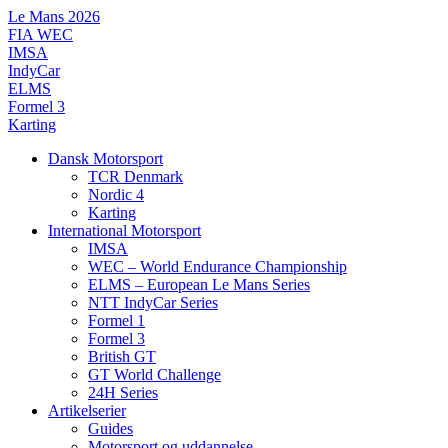
Videre
Le Mans 2026
til
FIA WEC
indhold
IMSA
IndyCar
ELMS
Formel 3
Karting
Dansk Motorsport
TCR Denmark
Nordic 4
Karting
International Motorsport
IMSA
WEC – World Endurance Championship
ELMS – European Le Mans Series
NTT IndyCar Series
Formel 1
Formel 3
British GT
GT World Challenge
24H Series
Artikelserier
Guides
Motorsport og uddannelse