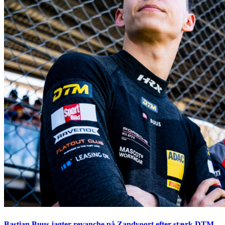
Bastian Buus jagter revanche på Zandvoort efter stærk DTM-