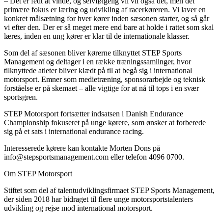
– Det er fedt at vinde, og selvfølgelig vil vil også det, men det
primære fokus er læring og udvikling af racerkøreren. Vi laver en
konkret målsætning for hver kører inden sæsonen starter, og så går
vi efter den. Der er så meget mere end bare at holde i rattet som skal
læres, inden en ung kører er klar til de internationale klasser.
Som del af sæsonen bliver kørerne tilknyttet STEP Sports
Management og deltager i en række træningssamlinger, hvor
tilknyttede atleter bliver klædt på til at begå sig i international
motorsport. Emner som medietræning, sponsorarbejde og teknisk
forståelse er på skemaet – alle vigtige for at nå til tops i en svær
sportsgren.
STEP Motorsport fortsætter indsatsen i Danish Endurance
Championship fokuseret på unge kørere, som ønsker at forberede
sig på et sats i international endurance racing.
Interesserede kørere kan kontakte Morten Dons på
info@stepsportsmanagement.com eller telefon 4096 0700.
Om STEP Motorsport
Stiftet som del af talentudviklingsfirmaet STEP Sports Management,
der siden 2018 har bidraget til flere unge motorsportstalenters
udvikling og rejse mod international motorsport.