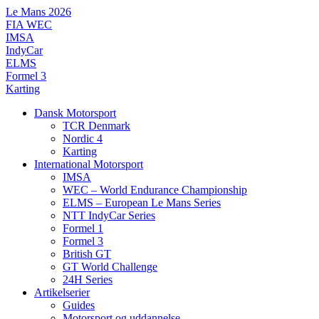
Videre
Le Mans 2026
til
FIA WEC
indhold
IMSA
IndyCar
ELMS
Formel 3
Karting
Dansk Motorsport
TCR Denmark
Nordic 4
Karting
International Motorsport
IMSA
WEC – World Endurance Championship
ELMS – European Le Mans Series
NTT IndyCar Series
Formel 1
Formel 3
British GT
GT World Challenge
24H Series
Artikelserier
Guides
Motorsport og uddannelse