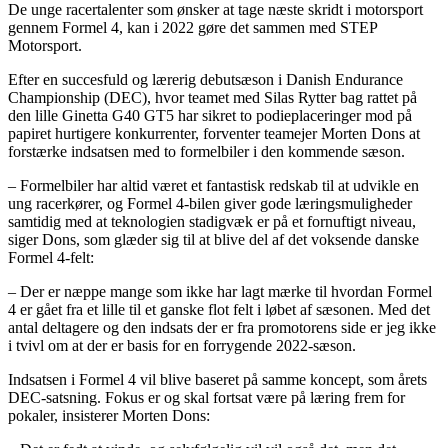
De unge racertalenter som ønsker at tage næste skridt i motorsport
gennem Formel 4, kan i 2022 gøre det sammen med STEP
Motorsport.
Efter en succesfuld og lærerig debutsæson i Danish Endurance
Championship (DEC), hvor teamet med Silas Rytter bag rattet på
den lille Ginetta G40 GT5 har sikret to podieplaceringer mod på
papiret hurtigere konkurrenter, forventer teamejer Morten Dons at
forstærke indsatsen med to formelbiler i den kommende sæson.
– Formelbiler har altid været et fantastisk redskab til at udvikle en
ung racerkører, og Formel 4-bilen giver gode læringsmuligheder
samtidig med at teknologien stadigvæk er på et fornuftigt niveau,
siger Dons, som glæder sig til at blive del af det voksende danske
Formel 4-felt:
– Der er næppe mange som ikke har lagt mærke til hvordan Formel
4 er gået fra et lille til et ganske flot felt i løbet af sæsonen. Med det
antal deltagere og den indsats der er fra promotorens side er jeg ikke
i tvivl om at der er basis for en forrygende 2022-sæson.
Indsatsen i Formel 4 vil blive baseret på samme koncept, som årets
DEC-satsning. Fokus er og skal fortsat være på læring frem for
pokaler, insisterer Morten Dons: