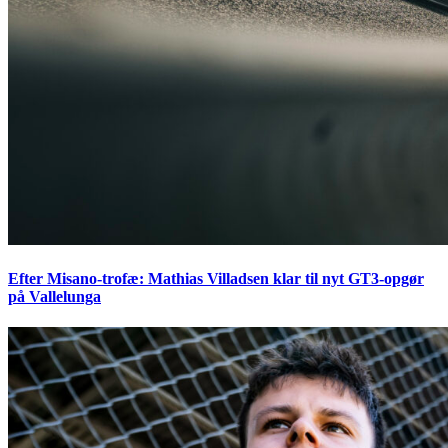
Efter Misano-trofæ: Mathias Villadsen klar til nyt GT3-opgør
på Vallelunga