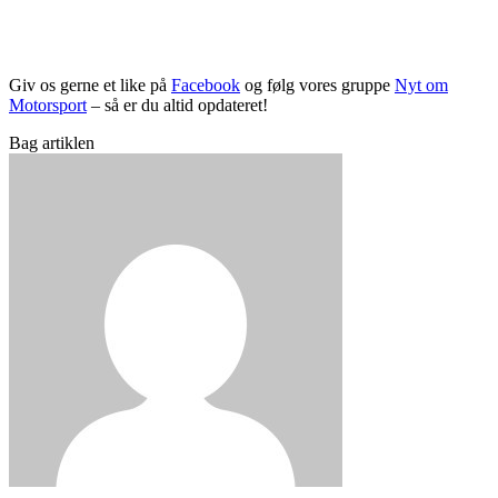
Giv os gerne et like på
Facebook
og følg vores gruppe
Nyt om
Motorsport
– så er du altid opdateret!
Bag artiklen