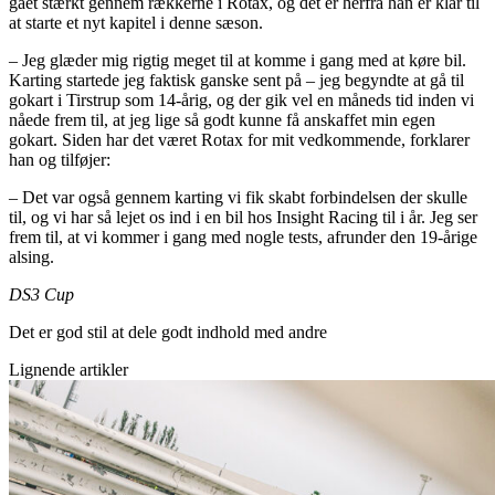
gået stærkt gennem rækkerne i Rotax, og det er herfra han er klar til
at starte et nyt kapitel i denne sæson.
– Jeg glæder mig rigtig meget til at komme i gang med at køre bil.
Karting startede jeg faktisk ganske sent på – jeg begyndte at gå til
gokart i Tirstrup som 14-årig, og der gik vel en måneds tid inden vi
nåede frem til, at jeg lige så godt kunne få anskaffet min egen
gokart. Siden har det været Rotax for mit vedkommende, forklarer
han og tilføjer:
– Det var også gennem karting vi fik skabt forbindelsen der skulle
til, og vi har så lejet os ind i en bil hos Insight Racing til i år. Jeg ser
frem til, at vi kommer i gang med nogle tests, afrunder den 19-årige
alsing.
DS3 Cup
Det er god stil at dele godt indhold med andre
Lignende artikler