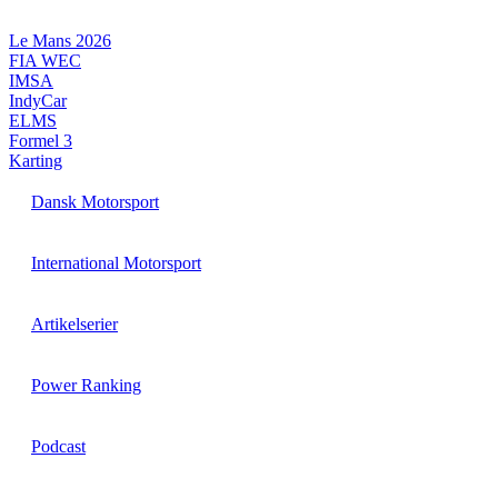
Videre
til
Le Mans 2026
indhold
FIA WEC
IMSA
IndyCar
ELMS
Formel 3
Karting
Dansk Motorsport
International Motorsport
Artikelserier
Power Ranking
Podcast