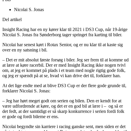
Nicolai S. Jonas
Del artikel
Insight Racing har en ny kører klar til 2021 i DS3 Cup, når 19-årige
Nicolai S. Jonas fra Sønderborg tager springet fra karting til biler.
Nicolai har senest kørt i Rotax Senior, og er nu klar til at kaste sig
over en ny satsning i bil.
– Det er mit absolut første forsøg i biler. Jeg ser frem til at komme ud
at lære at køre racerbil. Der er med Insight Racing ikke nogen tvivl
om, at jeg er kommet på plads i et team med nogle rigtig gode folk,
og jeg er spændt på at se, hvad vi kan drive det til, forklarer han.
At det lige endte med at blive DS3 Cup er der flere gode grunde til,
forklarer Nicolai S. Jonas:
– Jeg har hørt meget godt om serien og bilen. Den er kendt for at
være udfordrende at køre, og det er en god bil at lære i – og så er
det fedt, at der samtidigt er så skarp konkurrence i serien fordi folk
er gode og fordi bilerne er ens.
Nicolai begyndte sin karriere i racing ganske sent, men siden er det