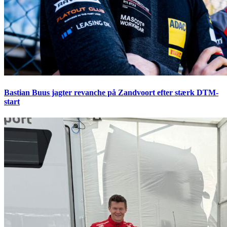
Bastian Buus jagter revanche på Zandvoort efter stærk DTM-
start