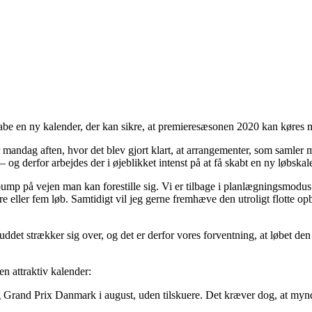
abe en ny kalender, der kan sikre, at premieresæsonen 2020 kan køres m
andag aften, hvor det blev gjort klart, at arrangementer, som samler
 – og derfor arbejdes der i øjeblikket intenst på at få skabt en ny løbsk
e bump på vejen man kan forestille sig. Vi er tilbage i planlægningsmod
 eller fem løb. Samtidigt vil jeg gerne fremhæve den utroligt flotte o
buddet strækker sig over, og det er derfor vores forventning, at løbet 
n attraktiv kalender:
g Grand Prix Danmark i august, uden tilskuere. Det kræver dog, at myndi