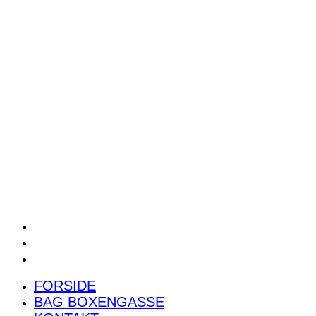
POWER RANKING
PODCAST
PRESSEMEDDELELSER
BILTEST
FORSIDE
BAG BOXENGASSE
KONTAKT
FORSIDE
BAG BOXENGASSE