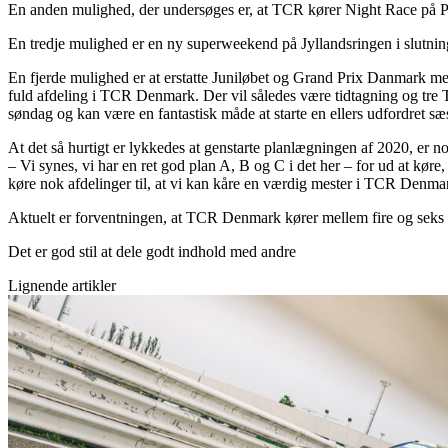
En anden mulighed, der undersøges er, at TCR kører Night Race på 
En tredje mulighed er en ny superweekend på Jyllandsringen i slutnin
En fjerde mulighed er at erstatte Juniløbet og Grand Prix Danmark me
fuld afdeling i TCR Denmark. Der vil således være tidtagning og tre
søndag og kan være en fantastisk måde at starte en ellers udfordret sæ
At det så hurtigt er lykkedes at genstarte planlægningen af 2020, er no
– Vi synes, vi har en ret god plan A, B og C i det her – for ud at køre
køre nok afdelinger til, at vi kan kåre en værdig mester i TCR Denma
Aktuelt er forventningen, at TCR Denmark kører mellem fire og seks 
Det er god stil at dele godt indhold med andre
Lignende artikler