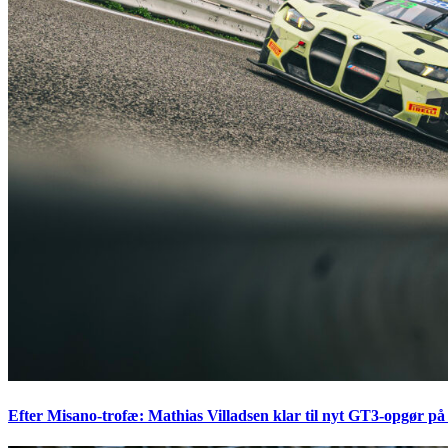
Efter Misano-trofæ: Mathias Villadsen klar til nyt GT3-opgør på