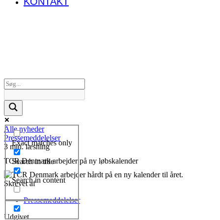
KONTAKT
Alle nyheder
Pressemeddelelser
Exact matches only
3 min. læsning
TCR Denmark arbejder på ny løbskalender
Search in title
Search in content
Skrevet af
Pressemeddelelser
Udgivet