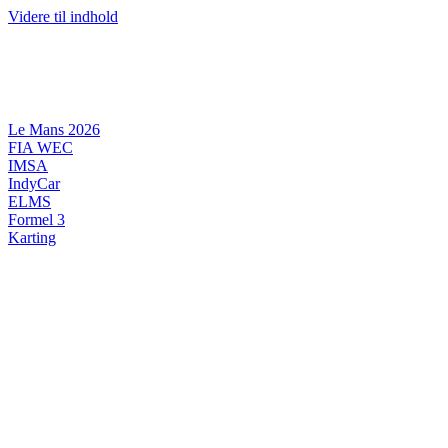
Videre til indhold
Le Mans 2026
FIA WEC
IMSA
IndyCar
ELMS
Formel 3
Karting
DANSK MOTORSPORT
INTERNATIONAL MOTORSPORT
ARTIKELSERIER