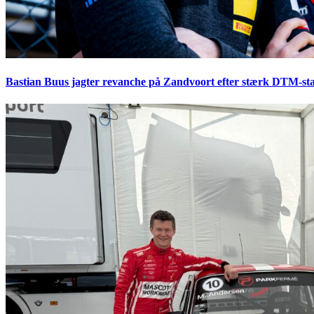
Bastian Buus jagter revanche på Zandvoort efter stærk DTM-sta