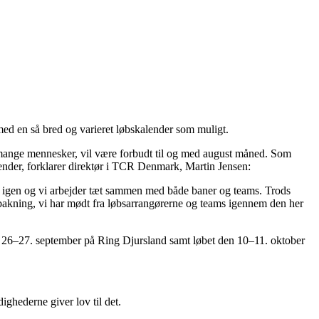
ed en så bred og varieret løbskalender som muligt.
 mange mennesker, vil være forbudt til og med august måned. Som
alender, forklarer direktør i TCR Denmark, Martin Jensen:
us igen og vi arbejder tæt sammen med både baner og teams. Trods
pbakning, vi har mødt fra løbsarrangørerne og teams igennem den her
den 26–27. september på Ring Djursland samt løbet den 10–11. oktober
ghederne giver lov til det.