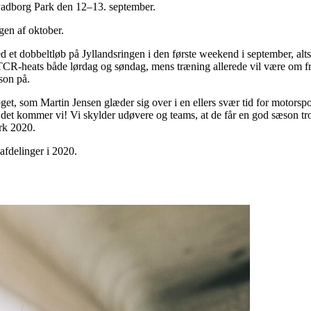
Padborg Park den 12–13. september.
gen af oktober.
d et dobbeltløb på Jyllandsringen i den første weekend i september, al
 TCR-heats både lørdag og søndag, mens træning allerede vil være om fr
son på.
get, som Martin Jensen glæder sig over i en ellers svær tid for motorspor
, det kommer vi! Vi skylder udøvere og teams, at de får en god sæson tro
rk 2020.
afdelinger i 2020.