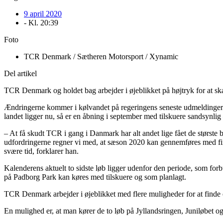
9 april 2020
- Kl.
20:39
Foto
TCR Denmark / Sætheren Motorsport / Xynamic
Del artikel
TCR Denmark og holdet bag arbejder i øjeblikket på højtryk for at sk
Ændringerne kommer i kølvandet på regeringens seneste udmeldinger m
landet ligger nu, så er en åbning i september med tilskuere sandsynlig
– At få skudt TCR i gang i Danmark har alt andet lige fået de størst
udfordringerne regner vi med, at sæson 2020 kan gennemføres med fire
svære tid, forklarer han.
Kalenderens aktuelt to sidste løb ligger udenfor den periode, som for
på Padborg Park kan køres med tilskuere og som planlagt.
TCR Denmark arbejder i øjeblikket med flere muligheder for at finde e
En mulighed er, at man kører de to løb på Jyllandsringen, Juniløbet o