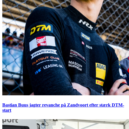
Bastian Buus jagter revanche på Zandvoort efter stærk DTM-
start