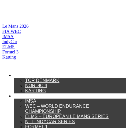
Videre
til
indhold
Le Mans 2026
FIA WEC
IMSA
IndyCar
ELMS
Formel 3
Karting
DANSK MOTORSPORT
TCR DENMARK
NORDIC 4
KARTING
INTERNATIONAL MOTORSPORT
IMSA
WEC – WORLD ENDURANCE
CHAMPIONSHIP
ELMS – EUROPEAN LE MANS SERIES
NTT INDYCAR SERIES
FORMEL 1