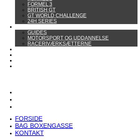
FORMEL 3
BRITISH GT
GT WORLD CHALLENGE
24H SERIES
ARTIKELSERIER
GUIDES
MOTORSPORT OG UDDANNELSE
RACERIVÆRKSÆTTERNE
POWER RANKING
PODCAST
PRESSEMEDDELELSER
BILTEST
FORSIDE
BAG BOXENGASSE
KONTAKT
FORSIDE
BAG BOXENGASSE
KONTAKT