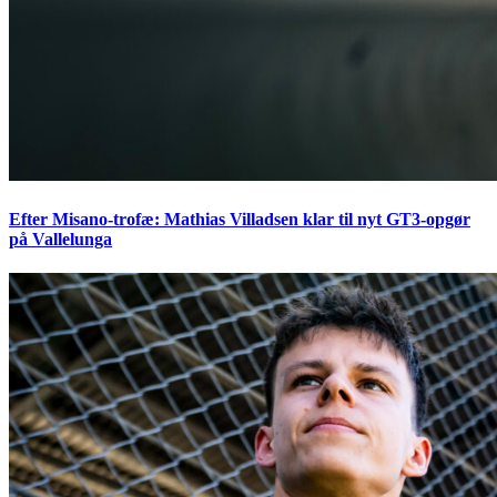
Efter Misano-trofæ: Mathias Villadsen klar til nyt GT3-opgør
på Vallelunga