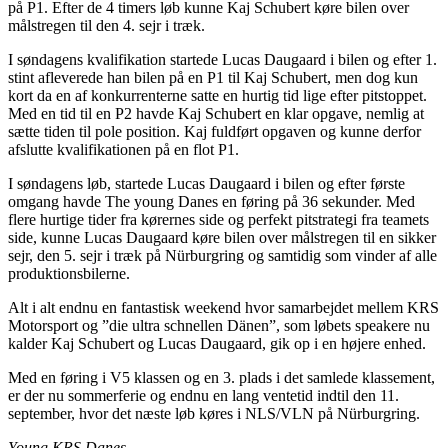
på P1. Efter de 4 timers løb kunne Kaj Schubert køre bilen over
målstregen til den 4. sejr i træk.
I søndagens kvalifikation startede Lucas Daugaard i bilen og efter 1.
stint afleverede han bilen på en P1 til Kaj Schubert, men dog kun
kort da en af konkurrenterne satte en hurtig tid lige efter pitstoppet.
Med en tid til en P2 havde Kaj Schubert en klar opgave, nemlig at
sætte tiden til pole position. Kaj fuldført opgaven og kunne derfor
afslutte kvalifikationen på en flot P1.
I søndagens løb, startede Lucas Daugaard i bilen og efter første
omgang havde The young Danes en føring på 36 sekunder. Med
flere hurtige tider fra kørernes side og perfekt pitstrategi fra teamets
side, kunne Lucas Daugaard køre bilen over målstregen til en sikker
sejr, den 5. sejr i træk på Nürburgring og samtidig som vinder af alle
produktionsbilerne.
Alt i alt endnu en fantastisk weekend hvor samarbejdet mellem KRS
Motorsport og ”die ultra schnellen Dänen”, som løbets speakere nu
kalder Kaj Schubert og Lucas Daugaard, gik op i en højere enhed.
Med en føring i V5 klassen og en 3. plads i det samlede klassement,
er der nu sommerferie og endnu en lang ventetid indtil den 11.
september, hvor det næste løb køres i NLS/VLN på Nürburgring.
Young KRS Danes