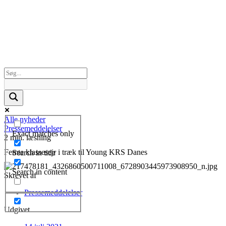
Alle nyheder
Pressemeddelelser
Exact matches only
2 min. læsning
Femte klassesejr i træk til Young KRS Danes
Search in title
Search in content
Skrevet af
Pressemeddelelser
Udgivet