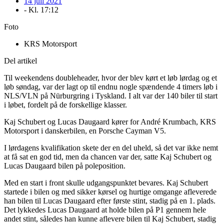
14 juli 2021
- Kl.
17:12
Foto
KRS Motorsport
Del artikel
Til weekendens doubleheader, hvor der blev kørt et løb lørdag og et
løb søndag, var der lagt op til endnu nogle spændende 4 timers løb i
NLS/VLN på Nürburgring i Tyskland. I alt var der 140 biler til start
i løbet, fordelt på de forskellige klasser.
Kaj Schubert og Lucas Daugaard kører for André Krumbach, KRS
Motorsport i danskerbilen, en Porsche Cayman V5.
I lørdagens kvalifikation skete der en del uheld, så det var ikke nemt
at få sat en god tid, men da chancen var der, satte Kaj Schubert og
Lucas Daugaard bilen på poleposition.
Med en start i front skulle udgangspunktet bevares. Kaj Schubert
startede i bilen og med sikker kørsel og hurtige omgange afleverede
han bilen til Lucas Daugaard efter første stint, stadig på en 1. plads.
Det lykkedes Lucas Daugaard at holde bilen på P1 gennem hele
andet stint, således han kunne aflevere bilen til Kaj Schubert, stadig