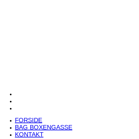
POWER RANKING
PODCAST
PRESSEMEDDELELSER
BILTEST
FORSIDE
BAG BOXENGASSE
KONTAKT
FORSIDE
BAG BOXENGASSE
KONTAKT