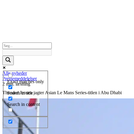
Alle nyheder
Pressemeddelelser
Exact matches only
2 min. læsning
Theodor Jensen jagter Asian Le Mans Series-titlen i Abu Dhabi
Search in title
Search in content