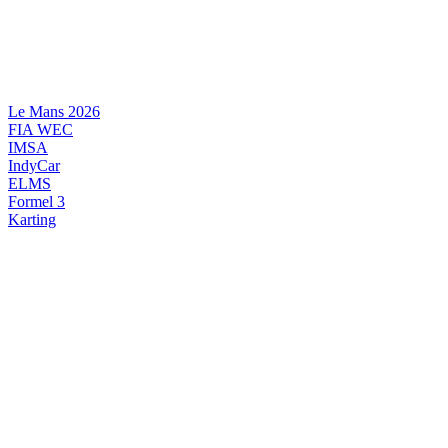
Videre
til
indhold
Le Mans 2026
FIA WEC
IMSA
IndyCar
ELMS
Formel 3
Karting
DANSK MOTORSPORT
INTERNATIONAL MOTORSPORT
ARTIKELSERIER