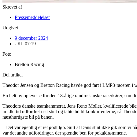
Skrevet af
Pressemeddelelser
Udgivet
9 december 2024
- Kl.
07:19
Foto
Bretton Racing
Del artikel
Theodor Jensen og Bretton Racing havde god fart i LMP3-raceren i w
En helt ny oplevelse for den 18-årige randrusianske racerkører, som
Theodors danske teamkammerat, Jens Reno Møller, kvalificerede bilen
imidlertid udfordret i sit stint og tabte tid til konkurrenterne, så Th
næsthurtigste bil på banen.
– Det var egentlig et ret godt løb. Surt at Dans stint ikke gik som vi 
var det andre udfordringer, der spændte ben for pokaldrømmene.