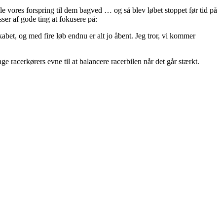
e vores forspring til dem bagved … og så blev løbet stoppet før tid på
sser af gode ting at fokusere på:
skabet, og med fire løb endnu er alt jo åbent. Jeg tror, vi kommer
e racerkørers evne til at balancere racerbilen når det går stærkt.