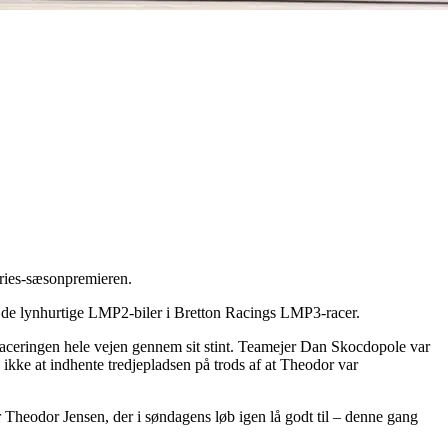
eries-sæsonpremieren.
g de lynhurtige LMP2-biler i Bretton Racings LMP3-racer.
laceringen hele vejen gennem sit stint. Teamejer Dan Skocdopole var
s ikke at indhente tredjepladsen på trods af at Theodor var
er Theodor Jensen, der i søndagens løb igen lå godt til – denne gang