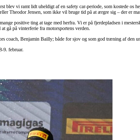
lev vi ramt lidt uheldigt af en safety car-periode, som kostede os hel
rtæller Theodor Jensen, som ikke vil bruge tid på at ærgre sig – der er ma
g mange positive ting at tage med herfra. Vi er på fjerdepladsen i mester
l at gå på vinterferie fra motorsportens verden.
dors coach, Benjamin Bailly; både for sjov og som god træning af den ung
-9. februar.