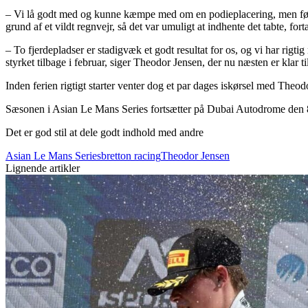
– Vi lå godt med og kunne kæmpe med om en podieplacering, men først b
grund af et vildt regnvejr, så det var umuligt at indhente det tabte, fo
– To fjerdepladser er stadigvæk et godt resultat for os, og vi har rigti
styrket tilbage i februar, siger Theodor Jensen, der nu næsten er klar ti
Inden ferien rigtigt starter venter dog et par dages iskørsel med Theo
Sæsonen i Asian Le Mans Series fortsætter på Dubai Autodrome den 8
Det er god stil at dele godt indhold med andre
Asian Le Mans Series
bretton racing
Theodor Jensen
Lignende artikler