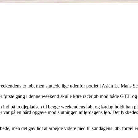
eekendens to løb, men sluttede lige udenfor podiet i Asian Le Mans S
 for første gang i denne weekend skulle køre racerløb mod både GT3- o
 ind på tredjepladsen til begge weekendens løb, og lørdag holdt han p
eodor var på en hård opgave mod slutningen af lørdagens løb. Det lykkede
håbede, men det gav lidt at arbejde videre med til søndagens løb, fortæll