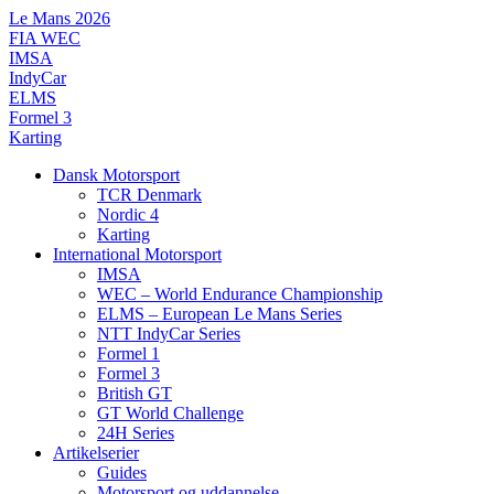
Videre
Le Mans 2026
til
FIA WEC
indhold
IMSA
IndyCar
ELMS
Formel 3
Karting
Dansk Motorsport
TCR Denmark
Nordic 4
Karting
International Motorsport
IMSA
WEC – World Endurance Championship
ELMS – European Le Mans Series
NTT IndyCar Series
Formel 1
Formel 3
British GT
GT World Challenge
24H Series
Artikelserier
Guides
Motorsport og uddannelse