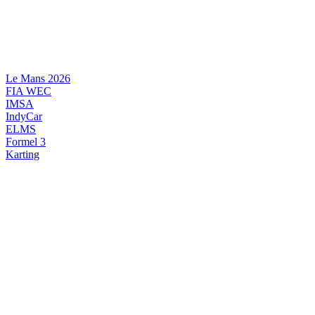
Videre
til
indhold
Le Mans 2026
FIA WEC
IMSA
IndyCar
ELMS
Formel 3
Karting
DANSK MOTORSPORT
INTERNATIONAL MOTORSPORT
ARTIKELSERIER