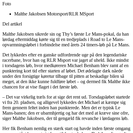
Foto
Malthe Jakobsen Motorsport/RLR MSport
Del artikel
Malthe Jakobsen sikrede sin og Thy’s første Le Mans-pokal, da han
lørdag eftermiddag kørte sig til en tredjeplads i Road to Le Mans-
opvarmningsløbet i forbindelse med årets 24 timers-løb på Le Mans.
Det lykkedes efter en ganske udfordrende uge på den legendariske
racerbane, hvor han og RLR Msport var jaget af uheld. Ikke mindst
i torsdagens løb, hvor medkøreren Michael Benham blev ramt af en
punktering kort tid efter starten af løbet. Det ødelagte dæk nåede
under den forsigtige køretur tilbage til pitten at beskadige bilen så
meget, at den ikke kunne fuldføre løbet – og dermed fik Malthe ikke
chancen for at vise flaget i det første løb.
– Det var virkelig træls for at sige det rent ud. Torsdagsløbet startede
vi fra 20. pladsen, og alligevel lykkedes det Michael at kæmpe sig
frem gennem feltet inden han punkterede. Men det er typisk Le
Mans-banen; den er ubarmhjertig og har det med at kræve sine ofre,
siger Malthe Jakobsen, der til gengæld fik revanche i lørdagens løb.
Her fik Benham nemlig en stærk start og havde inden første omgang