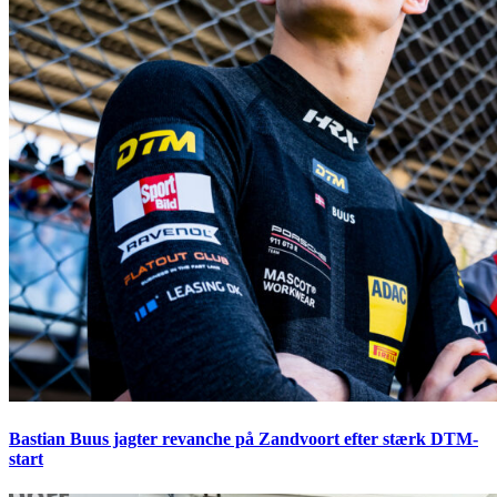
Bastian Buus jagter revanche på Zandvoort efter stærk DTM-
start