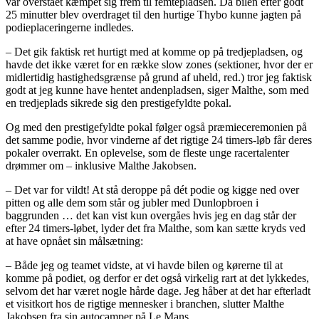
var overstået kæmpet sig frem til femtepladsen. Da bilen efter godt
25 minutter blev overdraget til den hurtige Thybo kunne jagten på
podieplaceringerne indledes.
– Det gik faktisk ret hurtigt med at komme op på tredjepladsen, og
havde det ikke været for en række slow zones (sektioner, hvor der er
midlertidig hastighedsgrænse på grund af uheld, red.) tror jeg faktisk
godt at jeg kunne have hentet andenpladsen, siger Malthe, som med
en tredjeplads sikrede sig den prestigefyldte pokal.
Og med den prestigefyldte pokal følger også præmieceremonien på
det samme podie, hvor vinderne af det rigtige 24 timers-løb får deres
pokaler overrakt. En oplevelse, som de fleste unge racertalenter
drømmer om – inklusive Malthe Jakobsen.
– Det var for vildt! At stå deroppe på dét podie og kigge ned over
pitten og alle dem som står og jubler med Dunlopbroen i
baggrunden … det kan vist kun overgåes hvis jeg en dag står der
efter 24 timers-løbet, lyder det fra Malthe, som kan sætte kryds ved
at have opnået sin målsætning:
– Både jeg og teamet vidste, at vi havde bilen og kørerne til at
komme på podiet, og derfor er det også virkelig rart at det lykkedes,
selvom det har været nogle hårde dage. Jeg håber at det har efterladt
et visitkort hos de rigtige mennesker i branchen, slutter Malthe
Jakobsen fra sin autocamper på Le Mans.