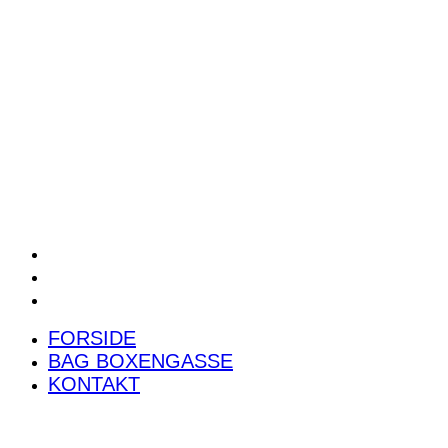
POWER RANKING
PODCAST
PRESSEMEDDELELSER
BILTEST
FORSIDE
BAG BOXENGASSE
KONTAKT
FORSIDE
BAG BOXENGASSE
KONTAKT