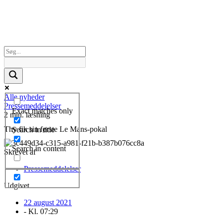
Alle nyheder
Pressemeddelelser
Exact matches only
2 min. læsning
Thy fik sin første Le Mans-pokal
Search in title
Search in content
Skrevet af
Pressemeddelelser
Udgivet
22 august 2021
- Kl.
07:29