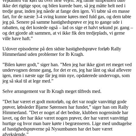
vejkanten var kørt ud over hele vejen. Jeg ramte simpelthen bare
ikke det rigtige spor, og bilen kurede bare, så jeg måtte helt ned i
tredje gear, inden jeg nåede at fange den igen. Vi tabte så en masse
fart, for de næste 3-4 sving kunne køres med fuld gas, og dem tabte
jeg på. Senere på samme hastighedsprøve er jeg to gange ude i
rabatten, og det kostede også – lad os sige et halvt sekund pr. gang –
og det gjorde alt sammen, at vi ikke fik den tredjeplads, vi gerne
ville have haft.”
Udover episoderne på den sidste hastighedsprøve forløb Rally
Himmerland uden problemer for Ib Kragh.
”Bilen kører godt,” siger han. ”Men jeg har ikke gjort ret meget ved
undervognen denne gang, for det er en, jeg har lånt og skal aflevere
igen, men i næste uge får jeg min nye, opdaterede undervogn, som
jeg så skal til at lege med.”
Selve arrangement var Ib Kragh meget tilfreds med.
”Det har været et godt motorløb, og det var nogle vanvittigt gode
prøver, løbsleder Bjarne Sørensen har fundet,” siger han om Rally
Himmerland. ”Det er noget af det bedste, klubben nogensinde har
lavet, og der har ikke været nogen prøver, der har været vanvittigt
hurtige og hvor man bare kørte i begrænseren. Lige med undtagelse
af hastighedsprøverne på Nysumbanen har det bare været
afvekslende.”