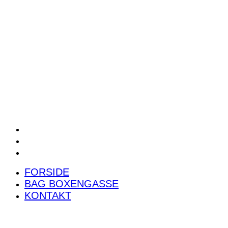
POWER RANKING
PODCAST
PRESSEMEDDELELSER
BILTEST
FORSIDE
BAG BOXENGASSE
KONTAKT
FORSIDE
BAG BOXENGASSE
KONTAKT