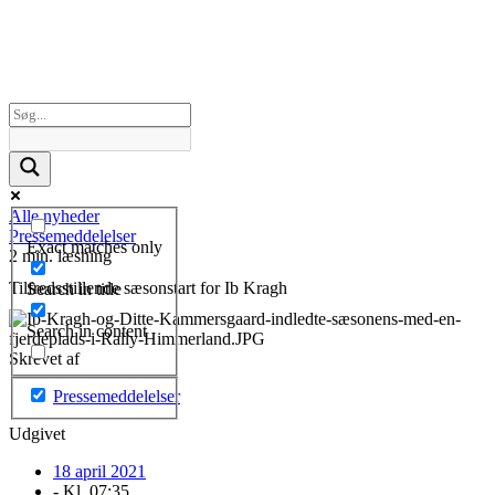
Alle nyheder
Pressemeddelelser
Exact matches only
2 min. læsning
Tilfredsstillende sæsonstart for Ib Kragh
Search in title
Search in content
Skrevet af
Pressemeddelelser
Udgivet
18 april 2021
- Kl.
07:35