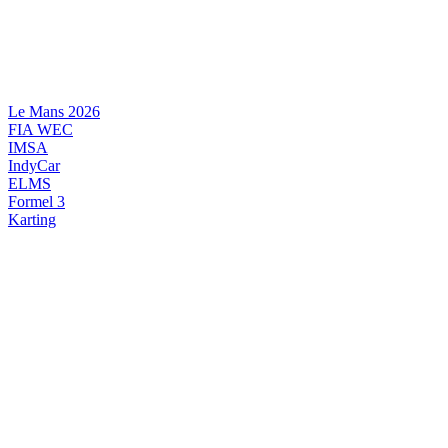
Videre
til
indhold
Le Mans 2026
FIA WEC
IMSA
IndyCar
ELMS
Formel 3
Karting
DANSK MOTORSPORT
INTERNATIONAL MOTORSPORT
ARTIKELSERIER